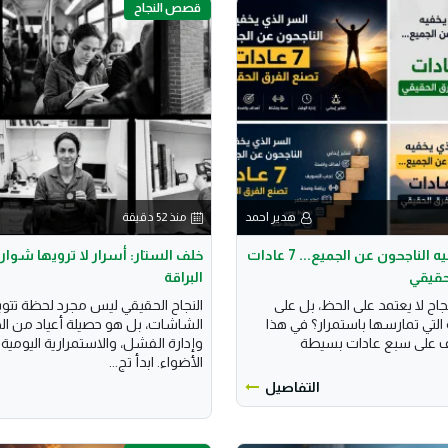
قصص النجاح
هدير احمد
منذ 52 دقيقة
السر الذي يخفيه الناجحون عن الجميع... 7 عادات
خلف الستار: أسرار لا ترويها شوارع
حقيقي
البراقة
جاح لا يعتمد على الحظ، بل على
النجاح الحقيقي ليس مجرد لحظة تتوي
 التي تمارسها باستمرار؟ في هذا
الشاشات، بل هو حصيلة أعياد من ال
ف على سبع عادات بسيطة
وإدارة الفشل، والاستمرارية اليومية 
الأضواء. ابدأ تج...
التفاصيل