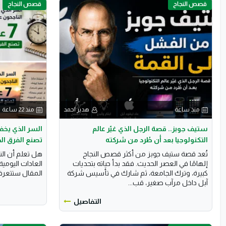
قصص النجاح
قصص النجاح
منذ ساعة
هدير احمد
منذ 22 ساعة
ستيف جوبز.. قصة الرجل الذي غيّر عالم
التكنولوجيا بعد أن طُرد من شركته
تصنع الفرق ال
تُعد قصة ستيف جوبز من أكثر قصص النجاح
هل تعلم أن الن
إلهامًا في العصر الحديث. فقد بدأ حياته بتحديات
العادات اليومية
كبيرة، وترك الجامعة، ثم شارك في تأسيس شركة
المقال ستتعر
آبل داخل مرآب صغير، قب...
التفاصيل