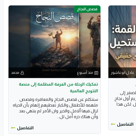
قصص النجاح
عادل ابوعاشور
منذ أسبوع
محمد
تفكيك الرحلة من الغرفة المظلمة إلى منصة
التتويج العالمية
صفر إلى
يم أول نجاح
سنتكلم عن قصص النجاح والمعافره وقصص
. لكن هذا
ملهمه للأطفال والكبار تعطيهم إلهام بأن الحياه
لزال فيها ألامل والخير وان الأمر لم ينتهي بعد
وأن هناك ذره أمل لل...
التفاصيل
التفاصيل