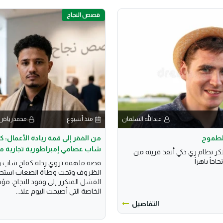
قصص النجاح
عبدالله السلمان
منذ أسبوع
محمدرياض 
لطموح
من الفقر إلى قمة ريادة الأعمال: 
شاب عصامي إمبراطورية تجارية م
ر نظام ري ذكي أنقذ قريته من
حاً باهراً
قصة ملهمة تروي رحلة كفاح شاب 
الظروف وتحت وطأة الصعاب استطا
الفشل المتكرر إلى وقود للنجاح، مؤ
الخاصة التي أصبحت اليوم علا...
التفاصيل