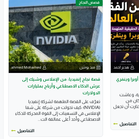
قصص النجاح
هدير احمد
منذ يومين
ahmed Mohamed
وبرا وينفري
قصة نجاح إنفيديا: من الإفلاس وشيك إلى
عرش الذكاء الاصطناعي وأرباح بمليارات
الدولارات
ية، وعاشت
كان من
تعرّف على القصة الملهمة لشركة إنفيديا
ختارت أن تجعل
(NVIDIA)؛ كيف تحولت من شركة على شفا
الإفلاس في التسعينات إلى القوة المحركة للذكاء
الاصطناعي وأحد أغلى عمالقة الت...
التفاصيل
التفاصيل