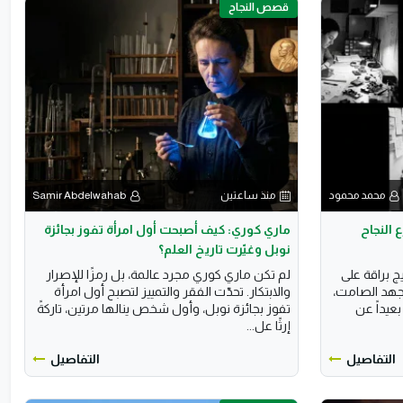
قصص النجاح
محمد محمود
منذ ساعتين
Samir Abdelwahab
 النجاح
ماري كوري: كيف أصبحت أول امرأة تفوز بجائزة
نوبل وغيّرت تاريخ العلم؟
ج براقة على
لم تكن ماري كوري مجرد عالمة، بل رمزًا للإصرار
جهد الصامت،
والابتكار. تحدّت الفقر والتمييز لتصبح أول امرأة
بعيداً عن
تفوز بجائزة نوبل، وأول شخص ينالها مرتين، تاركةً
إرثًا عل...
التفاصيل
التفاصيل