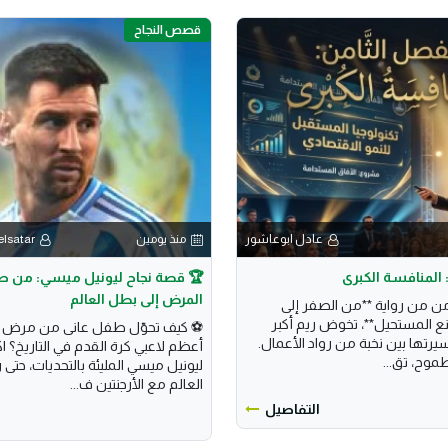
قصص النجاح
عادل ابوعاشور
منذ يومين
lsatar
 المنافسة الكبرى
🏆 قصة نجاح ليونيل ميسي: من ط
المرض إلى بطل العالم
من من رواية **من الصفر إلى
نع المستحيل**، تخوض ريم أكبر
⚽ كيف تحوّل طفل عانى من مرض ناد
تها بين نخبة من رواد الأعمال.
أعظم لاعبي كرة القدم في التاريخ؟ 
طموح، تق...
ليونيل ميسي المليئة بالتحديات، حتى
العالم مع الأرجنتين ف...
التفاصيل