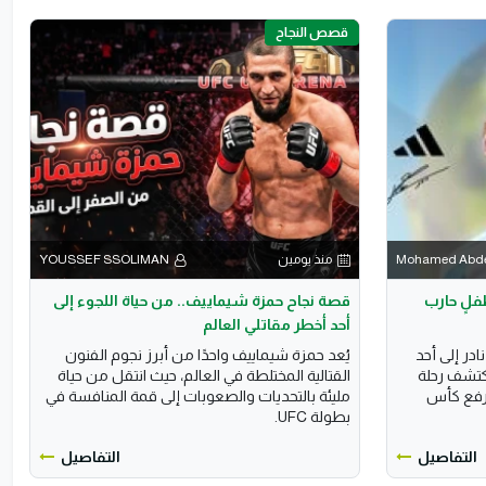
قصص النجاح
Mohamed Abde
منذ يومين
YOUSSEF SSOLIMAN
فلٍ حارب
قصة نجاح حمزة شيماييف.. من حياة اللجوء إلى
أحد أخطر مقاتلي العالم
ر إلى أحد
يُعد حمزة شيماييف واحدًا من أبرز نجوم الفنون
اكتشف رحلة
القتالية المختلطة في العالم، حيث انتقل من حياة
 رفع كأس
مليئة بالتحديات والصعوبات إلى قمة المنافسة في
بطولة UFC.
التفاصيل
التفاصيل