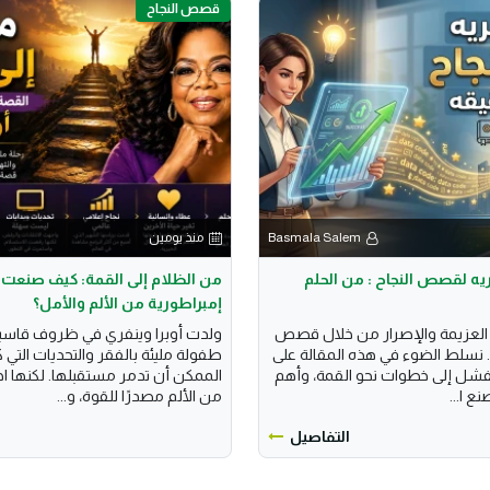
قصص النجاح
Basmala Salem
منذ يومين
ريه لقصص النجاح : من الحلم
من الظلام إلى القمة: كيف صنعت أ
إمبراطورية من الألم والأمل؟
لعزيمة والإصرار من خلال قصص
ولدت أوبرا وينفري في ظروف قاس
ة. نسلط الضوء في هذه المقالة على
طفولة مليئة بالفقر والتحديات التي 
لفشل إلى خطوات نحو القمة، وأهم
الممكن أن تدمر مستقبلها. لكنها ا
ع ا...
من الألم مصدرًا للقوة، و...
التفاصيل