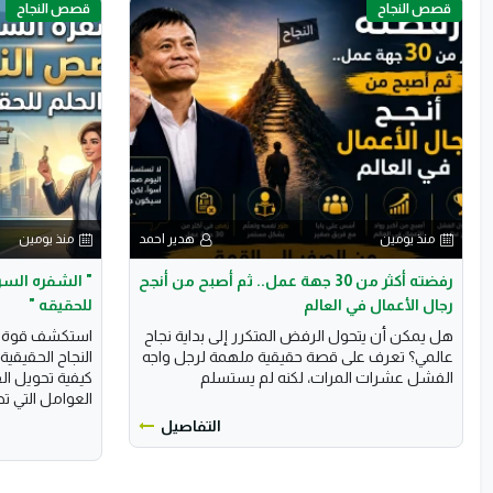
قصص النجاح
قصص النجاح
منذ يومين
هدير احمد
منذ يومين
رفضته أكثر من 30 جهة عمل.. ثم أصبح من أنجح
​" الشفره الس
رجال الأعمال في العالم
للحقيقه "
هل يمكن أن يتحول الرفض المتكرر إلى بداية نجاح
استكشف قوة ا
عالمي؟ تعرف على قصة حقيقية ملهمة لرجل واجه
النجاح الحقيقي
الفشل عشرات المرات، لكنه لم يستسلم
كيفية تحويل ا
العوامل التي تصن
التفاصيل