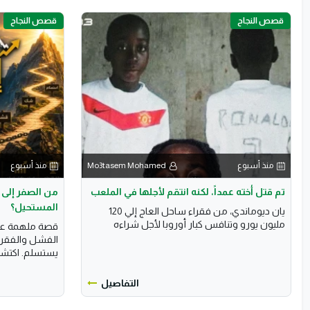
قصص النجاح
قصص النجاح
منذ أسبوع
Mo3tasem Mohamed
منذ أسبوع
تم قتل أخته عمداً، لكنه انتقم لأجلها في الملعب
من الصفر إلى 
المستحيل؟
يان ديوماندي، من فقراء ساحل العاج إلي 120
مليون يورو وتنافس كبار أوروبا لأجل شراءه
قصة ملهمة عن 
الفشل والفقر 
يستسلم. اكتشف 
التفاصيل