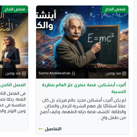
قصص النجاح
قصص النجاح
منذ يومين
Samir Abdelwahab
منذ يومين
ألبرت أينشتاين: قصة عبقري غيّر العالم بنظرية
الفصل الثامن:
النسبية
في الفصل الثا
القمة: رحلة تص
لم يكن ألبرت أينشتاين مجرد عالم فيزياء، بل كان
منافسة في مسير
عقلًا استثنائيًا غيّر فهم البشرية للزمان والمكان
وبين التوتر وال
والطاقة. اكتشف قصة حياته الملهمة، وكيف أصبح
من طفل واج...
التفاصيل