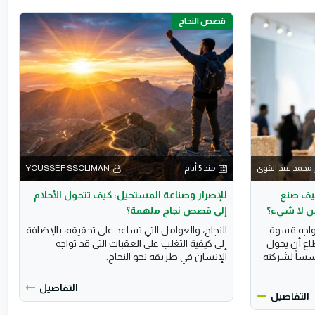
قصص النجاح
محمد عبد القوي
منذ 5 أيام
YOUSSEF SSOLIMAN
كيف صنع
للإصرار وصناعة المستحيل: كيف تتحول الأحلام
ن لا شيء؟
إلى قصص نجاح ملهمة؟
واجه قسوة
النجاح، والعوامل التي تساعد على تحقيقه، بالإضافة
ع أن يحول
إلى كيفية التغلب على العقبات التي قد تواجه
سساً لشركته
الإنسان في طريقه نحو النجاح.
التفاصيل
التفاصيل