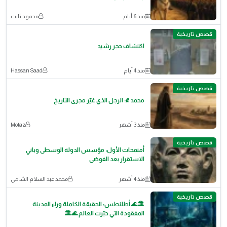
منذ 6 أيام
محمود ثابت
قصص تاريخية
اكتشاف حجر رشيد
منذ 4 أيام
Hassan Saad
قصص تاريخية
محمد ﷺ: الرجل الذي غيّر مجرى التاريخ
منذ 3 أشهر
Motaz
قصص تاريخية
أمنمحات الأول: مؤسس الدولة الوسطى وباني
الاستقرار بعد الفوضى
منذ 4 أشهر
محمد عبد السلام الشامي
قصص تاريخية
🏛️🌊 أطلنطس: الحقيقة الكاملة وراء المدينة
المفقودة التي حيّرت العالم 🌊🏛️