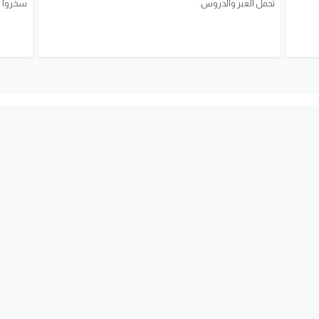
تحمل العبر والدروس.
سخّروا ف