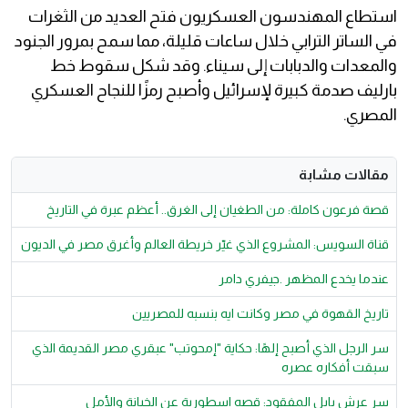
استطاع المهندسون العسكريون فتح العديد من الثغرات
في الساتر الترابي خلال ساعات قليلة، مما سمح بمرور الجنود
والمعدات والدبابات إلى سيناء. وقد شكل سقوط خط
بارليف صدمة كبيرة لإسرائيل وأصبح رمزًا للنجاح العسكري
المصري.
مقالات مشابة
قصة فرعون كاملة: من الطغيان إلى الغرق.. أعظم عبرة في التاريخ
قناة السويس: المشروع الذي غيّر خريطة العالم وأغرق مصر في الديون
عندما يخدع المظهر .جيفري دامر
تاريخ القهوة في مصر وكانت ايه بنسبه للمصريين
سر الرجل الذي أصبح إلهًا: حكاية "إمحوتب" عبقري مصر القديمة الذي
سبقت أفكاره عصره
سر عرش بابل المفقود: قصه اسطورية عن الخيانة والأمل