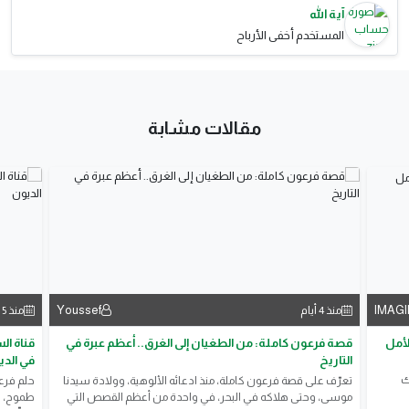
آية الله
المستخدم أخفى الأرباح
مقالات مشابة
Youssef
IMAGI
منذ 4 أيام
منذ 5 أيام
لأمل
قصة فرعون كاملة: من الطغيان إلى الغرق.. أعظم عبرة في
قناة ال
التاريخ
في الد
ك
تعرّف على قصة فرعون كاملة، منذ ادعائه الألوهية، وولادة سيدنا
حلم فرع
موسى، وحتى هلاكه في البحر، في واحدة من أعظم القصص التي
طموح، ل