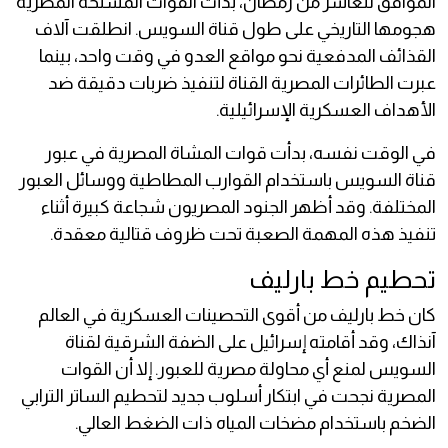
الموافق للعاشر من رمضان، بدأت القوات المسلحة المصرية
هجومها التاريخي على طول قناة السويس. انطلقت آلاف
القذائف المدفعية نحو مواقع العدو في وقت واحد، بينما
عبرت الطائرات المصرية القناة لتنفيذ ضربات دقيقة ضد
الأهداف العسكرية الإسرائيلية.
في الوقت نفسه، بدأت قوات المشاة المصرية في عبور
قناة السويس باستخدام القوارب المطاطية ووسائل العبور
المختلفة. وقد أظهر الجنود المصريون شجاعة كبيرة أثناء
تنفيذ هذه المهمة الصعبة تحت ظروف قتالية معقدة.
تحطيم خط بارليف
كان خط بارليف من أقوى التحصينات العسكرية في العالم
آنذاك، وقد أقامته إسرائيل على الضفة الشرقية لقناة
السويس لمنع أي محاولة مصرية للعبور. إلا أن القوات
المصرية نجحت في ابتكار أسلوب جديد لتحطيم الساتر الترابي
الضخم باستخدام مضخات المياه ذات الضغط العالي.