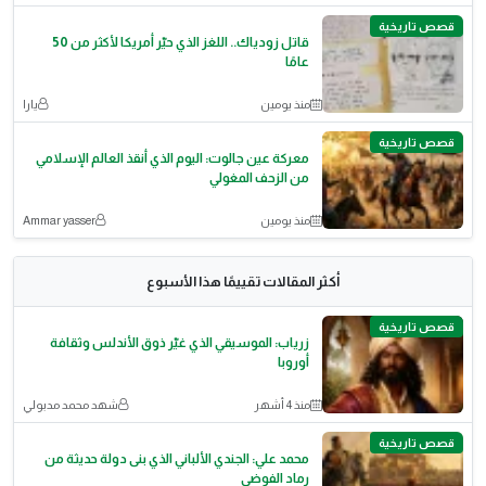
قصص تاريخية
قاتل زودياك.. اللغز الذي حيّر أمريكا لأكثر من 50
عامًا
منذ يومين
يارا
قصص تاريخية
معركة عين جالوت: اليوم الذي أنقذ العالم الإسلامي
من الزحف المغولي
منذ يومين
Ammar yasser
أكثر المقالات تقييمًا هذا الأسبوع
قصص تاريخية
زرياب: الموسيقي الذي غيّر ذوق الأندلس وثقافة
أوروبا
منذ 4 أشهر
شهد محمد مدبولي
قصص تاريخية
محمد علي: الجندي الألباني الذي بنى دولة حديثة من
رماد الفوضى