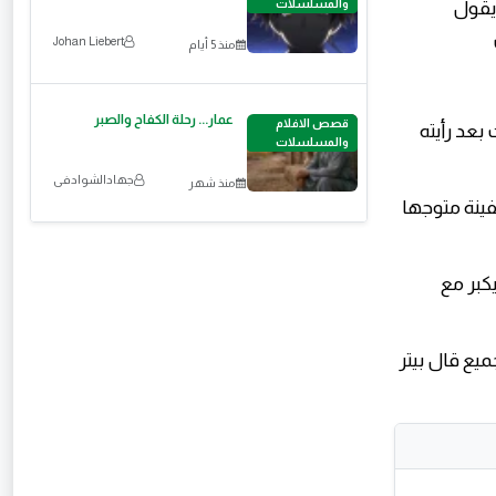
 يقول
والمسلسلات
Johan Liebert
منذ 5 أيام
عمار... رحلة الكفاح والصبر
قصص الافلام
بعد رأيته
والمسلسلات
جهادالشوادفى
منذ شهر
ينة متوجها
يكبر مع
يع قال بيتر