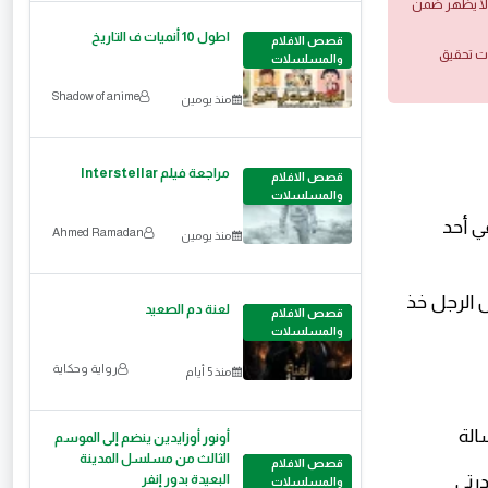
 ولا يظهر ضمن
اطول 10 أنميات ف التاريخ
قصص الافلام
ات تحقيق
والمسلسلات
Shadow of anime
منذ يومين
مراجعة فيلم Interstellar
قصص الافلام
والمسلسلات
ي أحد
Ahmed Ramadan
منذ يومين
ل الرجل خذ
لعنة دم الصعيد
قصص الافلام
والمسلسلات
رواية وحكاية
منذ 5 أيام
سالة
أونور أوزايدين ينضم إلى الموسم
الثالث من مسلسل المدينة
قصص الافلام
درتي
البعيدة بدور إنفر
والمسلسلات