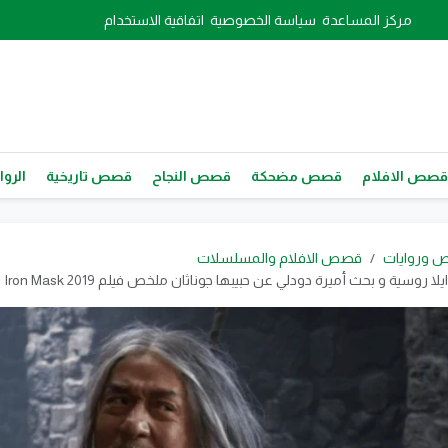
مركز المساعدة
سياسة الخصوصية
اتفاقية الاستخدام
قصص الافلام
قصص مضحكة
قصص النجاح
قصص تاريخية
الروا
 وروايات
قصص الافلام والمسلسلات
لا روسية و بحث أميرة دودلي عن حبيبها جوناثان ملخص فيلم The Iron Mask 2019