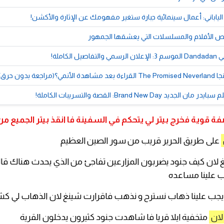
الياباني: أعمال سينمائية جبارة ستغير مفهومك عن الإثارة والأكشن!
 الأفلام والمسلسلات التي يعشقها الجمهور
 الكاملة!
اجعة بدون حرق)
يد Brand New Day: القصة والتسريبات الكاملة!
ة قوية فخرج بيتر لي يتحكم في السفينة فا انقذ بيتر الجميع م
على طريق الحرير قريب من سور الصين العظيم
ان كيف جنود يضربون المزارعين تفاجئ من الذي يحدث هناك قا
ب علينا مساعده
جب علينا ذهاب نسترح و نذهب فاقرارت شينغ لان الذهاب لي ك
لان
متخفية ايلا قريا فا شاهدت جنود كثيرون يدخلون القرية