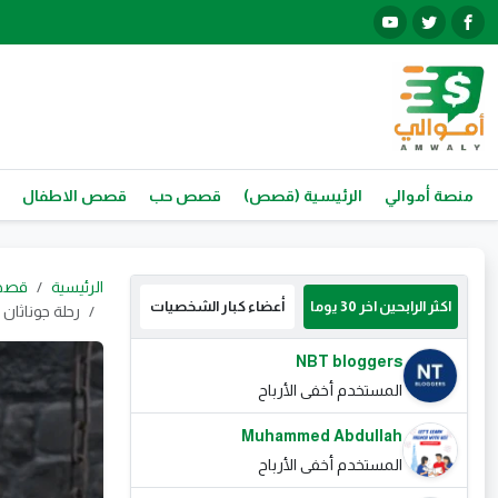
منصة أموالي
الرئيسية (قصص)
قصص حب
قصص الاطفال
الرئيسية
قصص
اكثر الرابحين اخر 30 يوما
أعضاء كبار الشخصيات
رحلة جوناثان اي
NBT bloggers
المستخدم أخفى الأرباح
Muhammed Abdullah
المستخدم أخفى الأرباح