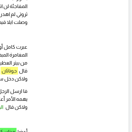
المفاجئة لن ا
ثروتي لم اهد
وصلت ايلا قي
عبرت كامل أو
المغامرة المب
من بيتر العظي
قال
جوناثان
أ
ولاكن دخل 
فا ارسل الرجل
يهمه الأمر أع
ولاكن قال
ال
أعضا
ميناسك