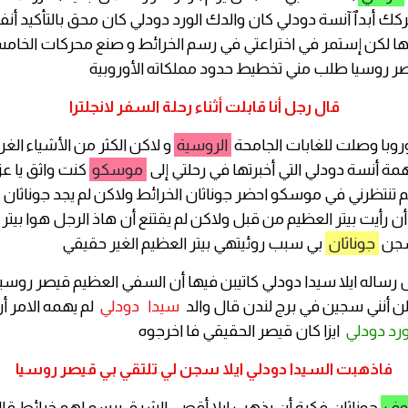
تركك أبدٱ آنسة دودلي كان والدك الورد دودلي كان محق بالتأكيد أ
رها لكن إستمر في اختراعتي في رسم الخرائط و صنع محركات الخا
صر روسيا طلب مني تخطيط حدود مملكاته الأوروبية
قال رجل أنا قابلت أثناء رحلة السفر لانجلترا
روبا وصلت للغابات الجامحة
الروسية
و لاكن الكثر من الأشياء الغر
همة أنسة دودلي التي أخبرتها في رحلتي إلى
موسكو
كنت واثق يا عزي
م تنتظرني في موسكو احضر جوناثان الخرائط ولاكن لم يجد جوناثان ب
ن رأيت بيتر العظيم من قبل ولاكن لم يقتنع أن هاذ الرجل هوا بيتر
سجن
جوناثان
بي سبب روئيتهي بيتر العظيم الغير حقيقي
 رساله ايلا سيدا دودلي كاتيبن فيها أن السفي العظيم قيصر روسي
لن أنني سجين في برج لندن قال والد
سيدا
دودلي
لم يهمه الامر أ
ورد دودلي
ايزا كان قيصر الحقيقي فا اخرجوه
فاذهبت السيدا دودلي ايلا سجن لي تلتقي بي قيصر روسيا
وف
جوناثان فكرة أن يذهب ايلا أقصى الشرق يرسم لهم خرائط قا