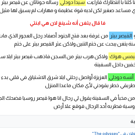
 كلنا با انتظارك قاراءت
سيدا دودلي
رساله جوناثان عن قيصر بيتر
دي مساعد صغير لكن لديه قوة عظيمة و مهارات لم يسبق لها مثيل
فا قال يتغن أنه شينغ لان هي ابنتي
القيصر بيتر
من غرفة بعد فتح الجنود أصفاد رجل العجوز الذي مات 
يمس هوك
ولاكن هرب بيتر من السجن فاذهب قيصر بيتر ايلا سف
خفين داخل السفينة
أنسه دودلي
العزيزة أواصل رحلتي ايلا شرق الاشتياق في قلبي بدء 
 طريقي خطر يقودني لأي مكان ماعدا المنزل
ن مخبأ في السفينة يقول لي رجال انا هوا قيصر روسيا فضحك الجم
روسية فطربه أحد الرجال فوقع علا أرض
ة
The odyssey"