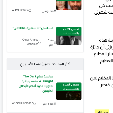
نفقت كل
AHMED Wafa
منذ يومين
مسه شهرتي
مسلسل "انا شهيره.. انا الخائن"
قصص الافلام
والمسلسلات
يبة هذه
Omar Ahmed
منذ 5
Mohamed
أيام
زتي أن جائزة
يتر العظيم
 العظيم
أكثر المقالات تقييمًا هذا الأسبوع
مراجعة فيلم The Dark
ا العظيم لمن
Knight.. تحفة سينمائية
ن قيصر
قصص الافلام
تجاوزت حدود أفلام الأبطال
والمسلسلات
الخارقين
Ahmed Ramadan
منذ 5 أيام
ل
جوناثان