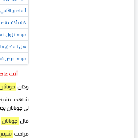
أساطير الأنمي 
كيف تُكتب قصص
موعد نزول انمي Dandadan الموسم 3: الإعلان الرسمي والتفاصيل
هل تستحق مانجا The Promised Neverland القراءة بعد مشاهدة الأنمي؟(مر
موعد عرض فيلم سبايدر مان الجد
أتت عاصف
وكان
جوناثان
شاهدت شينغ ل
لى جوناثان يج
قال
جوناثان
ي
فراحت
شينغ 