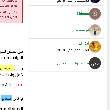
المستخدم أخفى الأرباح
تم تصنيف هذا ا
قوائم المقالات 
لا تعني حالة ع
Shimaa
الدخل المعتمد
ابراهيم محمد
آية الله
المستخدم أخفى الأرباح
في سجن لندن ا
الزنزانات ثلا
مرقص وليانس صبحى
ويأتي
جيمس 
كول ولاكن ي
يتغن
: الشمس
وا تأتي
حمام
ب
العزيزة الانسة