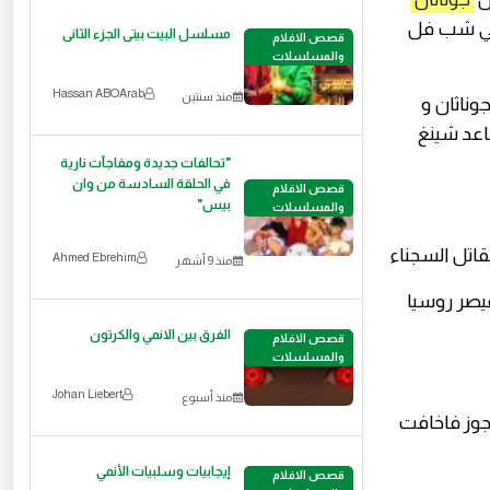
ي شب فل
مسلسل البيت بيتى الجزء الثانى
قصص الافلام
والمسلسلات
Hassan ABOArab
منذ سنتين
وناثان و
اعد شينغ
"تحالفات جديدة ومفاجآت نارية
في الحلقة السادسة من وان
قصص الافلام
بيس"
والمسلسلات
تل السجناء
Ahmed Ebrehim
منذ 9 أشهر
صر روسيا
الفرق بين الانمي والكرتون
قصص الافلام
والمسلسلات
Johan Liebert
منذ أسبوع
جوز فاخافت
إيجابيات وسلبيات الأنمي
قصص الافلام