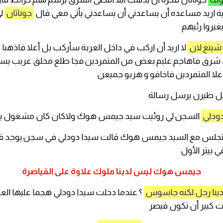
ية اريد مساعده أن يساعدني أن يساعدني يأتي معي قال
جوناثان
ل
غيروا رئيهم
شينغ لان
لا اريد أن اركب في داخل العربة سأركب بل أعلا فاذهبا ج
ا شرق فاهاجم عليم بعض من المتمردين فجا طلع مخلق غريب يس
علا المتمردين فاخافو و هربو جميعن
ل طيرن يرسل رسالة
ودلي
السجن لي روئيت سيد جيمس هوك ولاكان كان مشغول يقا
جلس مع السيد جيمس هوك قالت سيدا دودلي في سجن يوجد قي
ي بيتر الأول
جيمس هوك ليس لدينا ملوك علاوة على القياصرة
دينا رجل لكنه جاسوس
؟ عندما دخلت سيدا دودلي هجما عليها الع
ت كبير أن تكون قيصر