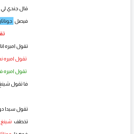
قال جندي لي
فيصل
جوناثا
تقو
تقول اميره انا
تقول اميره ن
تقول اميره فا
فا تقول شينغ 
تقول سيدا دود
تخطف
شينغ 