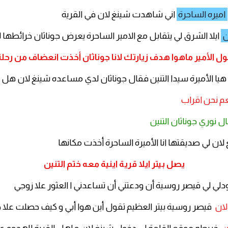
اميره الساحرة
اني شاهدت شينغ لان في القرية
ن
ايلا الشرق لي يتقابل مع الامير الساحرة يعرض جوناثان خرائطها لي
ل الأمير ماهوا هدف زيارتك لانا جوناثان أخذت انعضاف من رحل
 هيا الأميرة سيدا التنين فقال جوناثان لدي مساعده شينغ لان هل ان
عم نحن اقراب
ل نوري جوناثان التنين
لان لي صديقتها انا الأميرة الساحرة أخذت مكانها
يصل بيتر ايلا قرية اينية معه ختم التنين
لي لي قيصر روسية أن ودعتني أن تساعدني ا العثور علا زوجي
لان
قيصر روسية بيتر العظيم تقول أين هوا أبي و كيف حصلت علا خت