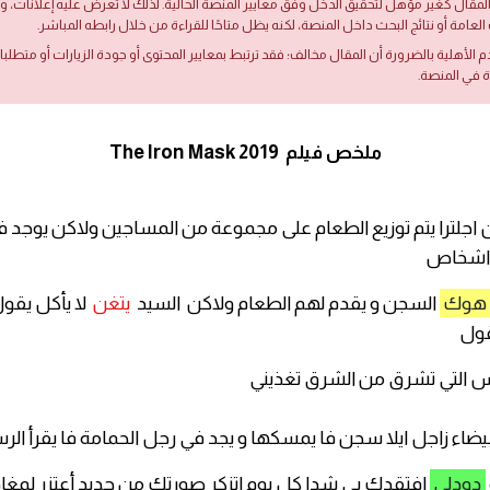
لمقال كغير مؤهل لتحقيق الدخل وفق معايير المنصة الحالية. لذلك لا تُعرض عليه إعلانات،
العامة أو نتائج البحث داخل المنصة، لكنه يظل متاحًا للقراءة من خلال رابطه المباشر.
دم الأهلية بالضرورة أن المقال مخالف؛ فقد ترتبط بمعايير المحتوى أو جودة الزيارات أو متطلب
ة في المنصة.
ملخص فيلم The Iron Mask 2019
جلترا يتم توزيع الطعام على مجموعة من المساجين ولاكن يوجد ف
ث اشخاص
هوك
السجن و يقدم لهم الطعام ولاكن السيد
يتغن
لا يأكل يقو
قول
 التي تشرق من الشرق تغذيني
يضاء زاجل ايلا سجن فا يمسكها و يجد في رجل الحمامة فا يقرأ الر
دودلي
افتقدك بي شدا كل يوم اتزكر صورتك من جديد أعتزر لمغا