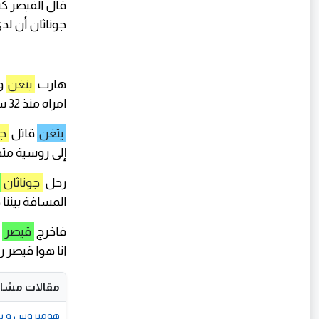
قال القيصر كنا
جوناثان أن ل
هارب
يتغن
و
امراه منذ 32 سنة يتغن يبحث عن ختم التنين ولاكن عثر القيصر بيتر على ختم
يتغن
قاتل
ج
إلى روسية مت
رحل
جوناثان
المسافة بيننا
فاخرج
قيصر
م
انا هوا قيصر 
مقالات مشاب
هوميروس و نولان في "