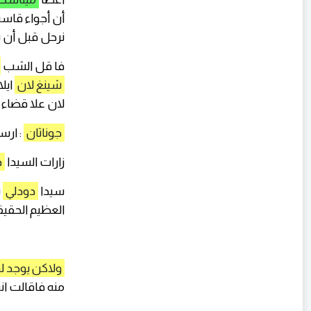
أن أجواء قاس
نرحل قبل أن ي
فا قل الشب
شينغ لان
ايل
لان علا قضاء 
جوناثان
: ارس
زارات السيدا
د
سيدا
دودلي
ت
العظيم الحقيق
ولاكن يوجد ل
منه فاقالت ان