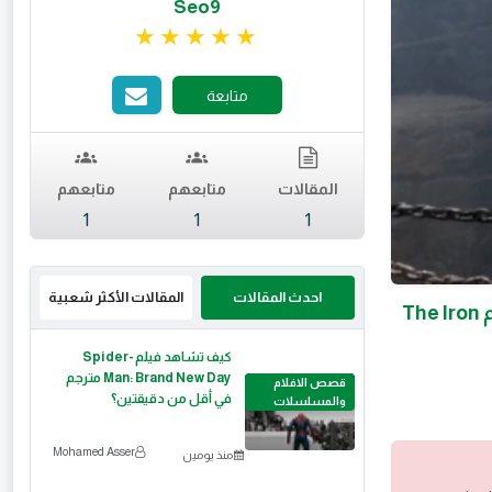
Seo9
تقييم 5 من 5.
متابعة
المقالات
متابعهم
متابعهم
1
1
1
احدث المقالات
المقالات الأكثر شعبية
رحلة جوناثان ايلا روسية و بحث أميرة دودلي عن حبيبها جوناثان ملخص فيلم The Iron
كيف تشاهد فيلم Spider-
Man: Brand New Day مترجم
قصص الافلام
في أقل من دقيقتين؟
والمسلسلات
Mohamed Asser
منذ يومين