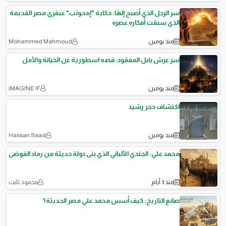
سر الرجل الذي أصبح إلهًا: حكاية "إمحوتب" عبقري مصر القديمة
الذي سبقت أفكاره عصره
منذ يومين
Mohammed Mahmoud
سر عرش بابل المفقود: قصه اسطورية عن الخيانة والأمل
منذ يومين
IMAGINE IF
اكتشاف حجر رشيد
منذ يومين
Hassan Saad
محمد علي: الجندي الألباني الذي بنى دولة حديثة من رماد الفوضى
منذ 3 أيام
محمود ثابت
صانع التاريخ: كيف أسس محمد علي مصر الحديثة؟