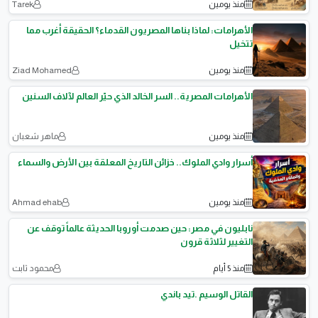
منذ يومين
Tarek
الأهرامات: لماذا بناها المصريون القدماء؟ الحقيقة أغرب مما
تتخيل
منذ يومين
Ziad Mohamed
الأهرامات المصرية.. السر الخالد الذي حيّر العالم لآلاف السنين
منذ يومين
ماهر شعبان
أسرار وادي الملوك.. خزائن التاريخ المعلقة بين الأرض والسماء
منذ يومين
Ahmad ehab
نابليون في مصر: حين صدمت أوروبا الحديثة عالماً توقف عن
التغيير لثلاثة قرون
منذ 5 أيام
محمود ثابت
القاتل الوسيم .تيد باندي