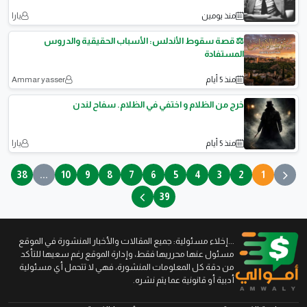
منذ يومين
يارا
⚖️ قصة سقوط الأندلس: الأسباب الحقيقية والدروس
المستفادة
منذ 5 أيام
Ammar yasser
خرج من الظلام و اختفي في الظلام. سفاح لندن
منذ 5 أيام
يارا
38
...
10
9
8
7
6
5
4
3
2
1
39
...إخلاء مسئولية: جميع المقالات والأخبار المنشورة في الموقع
مسئول عنها محرريها فقط، وإدارة الموقع رغم سعيها للتأكد
من دقة كل المعلومات المنشورة، فهي لا تتحمل أي مسئولية
أدبية أو قانونية عما يتم نشره.