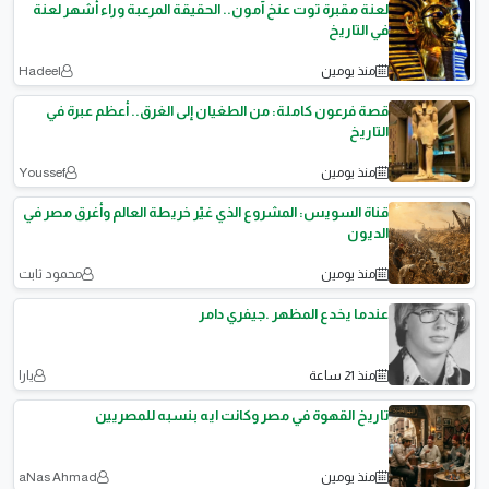
لعنة مقبرة توت عنخ آمون.. الحقيقة المرعبة وراء أشهر لعنة
في التاريخ
منذ يومين
Hadeel
قصة فرعون كاملة: من الطغيان إلى الغرق.. أعظم عبرة في
التاريخ
منذ يومين
Youssef
قناة السويس: المشروع الذي غيّر خريطة العالم وأغرق مصر في
الديون
منذ يومين
محمود ثابت
عندما يخدع المظهر .جيفري دامر
منذ 21 ساعة
يارا
تاريخ القهوة في مصر وكانت ايه بنسبه للمصريين
منذ يومين
aNas Ahmad