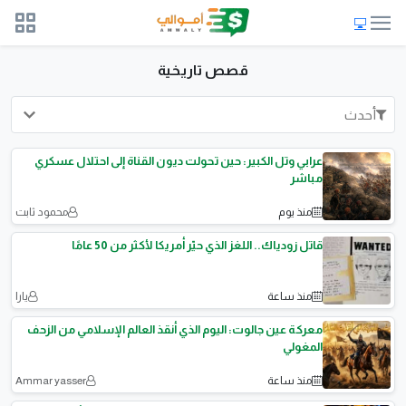
قصص تاريخية
أحدث
عرابي وتل الكبير: حين تحولت ديون القناة إلى احتلال عسكري
مباشر
منذ يوم
محمود ثابت
قاتل زودياك.. اللغز الذي حيّر أمريكا لأكثر من 50 عامًا
منذ ساعة
يارا
معركة عين جالوت: اليوم الذي أنقذ العالم الإسلامي من الزحف
المغولي
منذ ساعة
Ammar yasser