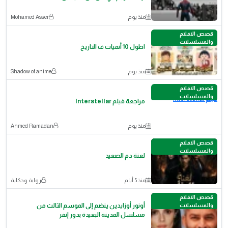
منذ يوم
Mohamed Asser
قصص الافلام
والمسلسلات
اطول 10 أنميات ف التاريخ
منذ يوم
Shadow of anime
قصص الافلام
والمسلسلات
مراجعة فيلم Interstellar
منذ يوم
Ahmed Ramadan
قصص الافلام
والمسلسلات
لعنة دم الصعيد
منذ 5 أيام
رواية وحكاية
قصص الافلام
والمسلسلات
أونور أوزايدين ينضم إلى الموسم الثالث من
مسلسل المدينة البعيدة بدور إنفر