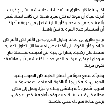
لكن، بينما كان طارق يستعد للانسحاب، شعر بشيءٍ غريب.
أدرك فجأة أن قوته لم تكن مجرد هدية، بل كانت لعنة. شعر
بألمٍ شديد في جسده، وكأن النار تشتعل في عروقه. أدرك
أن استخدام هذه القوة له ثمنٌ باهظ.
تراجع طارق إلى الغابة، يحاول الهروب من الألم. لكن الألم كان
يتزايد، وكأن القوة التي أنقذته هي نفسها التي تحاول تدميره.
سقط على ركبتيه، ينظر إلى يديه التي أصبحت مشتعلة بنارٍ
سوداء. لم يكن يعرف ما الذي يحدث، لكنه شعر بأن نهايته قد
تكون قريبة.
وفجأة، سمع صوتًا في أعماق الغابة. كان الصوت يشبه
الهمس، لكنه كان مليئًا بالقوة. اتجه نحو الصوت، وكلما
اقترب، شعر بالألم يتلاشى ببطء. وأخيرًا، وصل إلى مكان
مظلم في قلب الغابة، حيث وقف أمامه شخص غامض،
يرتدي عباءة سوداء تخفي ملامحه.