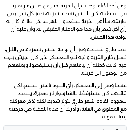
وفي أحد الأيام، وصلت إلى القرية أخبار عن جيش غازٍ يقترب
من المنطقة. كان الجيش يتقدم بسرعة، يدمر كل شيء في
طريقه. بدأ أهل القرية يستعدون للهرب، لكن طارق كان له
رأي آخر. شعر بأن هذا هو الاختبار الحقيقي له، وأن عليه أن
يواجه هذا الجيش.
جمع طارق شجاعته وقرر أن يواجه الجيش بمفرده. في الليل،
تسلل خارج القرية واتجه نحو المعسكر الذي كان الجيش يبيت
فيه. كانت خطته أن يباغتهم قبل أن يستيقظوا، ويمنعهم
من الوصول إلى قريته.
عندما وصل إلى المعسكر، رأى الجنود نائمين بسلام. لكن
قائدهم كان مستيقظًا، جالسًا بجوار نار صغيرة، يخطط
للهجوم القادم. شعر طارق بتوتر شديد، لكنه تذكر معركته
مع المخلوق في الغابة، وأدرك أن هذه اللحظة هي فرصته
لإثبات قوته.