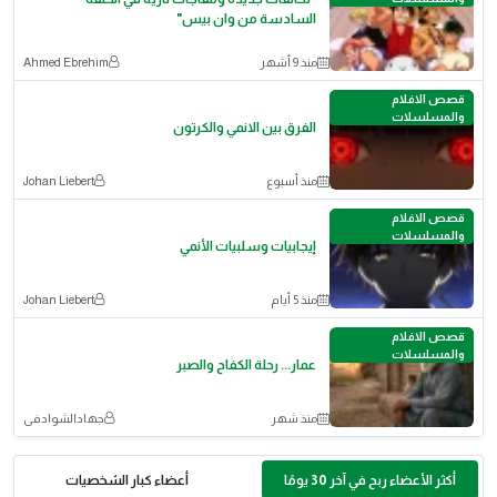
السادسة من وان بيس"
منذ 9 أشهر
Ahmed Ebrehim
قصص الافلام
والمسلسلات
الفرق بين الانمي والكرتون
منذ أسبوع
Johan Liebert
قصص الافلام
والمسلسلات
إيجابيات وسلبيات الأنمي
منذ 5 أيام
Johan Liebert
قصص الافلام
والمسلسلات
عمار... رحلة الكفاح والصبر
منذ شهر
جهادالشوادفى
أكثر الأعضاء ربح في آخر 30 يومًا
أعضاء كبار الشخصيات