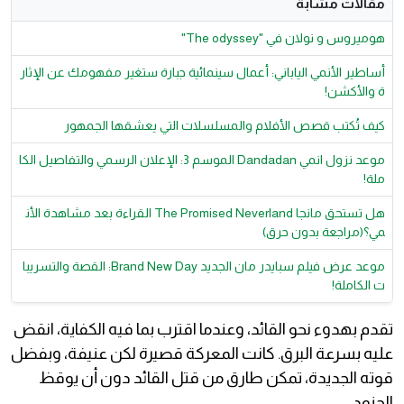
مقالات مشابة
هوميروس و نولان في "The odyssey"
أساطير الأنمي الياباني: أعمال سينمائية جبارة ستغير مفهومك عن الإثار
ة والأكشن!
كيف تُكتب قصص الأفلام والمسلسلات التي يعشقها الجمهور
موعد نزول انمي Dandadan الموسم 3: الإعلان الرسمي والتفاصيل الكا
ملة!
هل تستحق مانجا The Promised Neverland القراءة بعد مشاهدة الأن
مي؟(مراجعة بدون حرق)
موعد عرض فيلم سبايدر مان الجديد Brand New Day: القصة والتسريبا
ت الكاملة!
تقدم بهدوء نحو القائد، وعندما اقترب بما فيه الكفاية، انقض
عليه بسرعة البرق. كانت المعركة قصيرة لكن عنيفة، وبفضل
قوته الجديدة، تمكن طارق من قتل القائد دون أن يوقظ
الجنود.