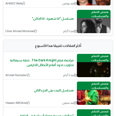
منذ يومين
AHMED Wafa
قصص الافلام
والمسلسلات
مسلسل "انا شهيره.. انا الخائن"
منذ 5 أيام
Omar Ahmed Mohamed
أكثر المقالات تقييمًا هذا الأسبوع
قصص الافلام
والمسلسلات
مراجعة فيلم The Dark Knight.. تحفة سينمائية
تجاوزت حدود أفلام الأبطال الخارقين
منذ 5 أيام
Ahmed Ramadan
قصص الافلام
والمسلسلات
مسلسل البيت بيتى الجزء الثانى
منذ سنتين
Hassan ABOArab
قصص الافلام
والمسلسلات
"تحالفات جديدة ومفاجآت نارية في الحلقة