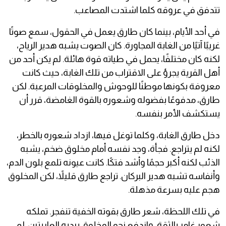
تتدفق في عروقه كلما اشتدت المصاعب.
في أحد الأيام، بينما كان طارق يعمل في الحقول، سمع صوتًا
غريبًا آتيًا من الغابة المجاورة. كان الصوت يشبه هدير الرياح،
لكنه كان مختلفًا، يحمل في طياته قوة هائلة. لم يكن أحد من
أهل القرية يجرؤ على الاقتراب من تلك الغابة، حيث كانت
معروفة بكونها موطنًا للوحوش والمخلوقات المرعبة. لكن
طارق، مدفوعًا بفضوله وشعوره بالقوة الغامضة، قرر أن
يستكشف الأمر بنفسه.
دخل طارق الغابة، وكلما توغل فيها، ازداد شعوره بالخطر،
لكنه لم يتراجع. فجأة، وجد نفسه أمام مخلوق ضخم، يشبه
الذئب لكنه أكبر حجمًا وأشد فتكًا. كانت عيونه تلمع بلون الدم،
وأنفاسه تشبه هدير البركان. تراجع طارق قليلاً، لكن المخلوق
هجم عليه بسرعة مذهلة.
في تلك اللحظة، شعر طارق بقوته الخفية تنفجر. تملكه
شعور غامر بالثقة، واندفع نحو المخلوق بيديه العاريتين. لم