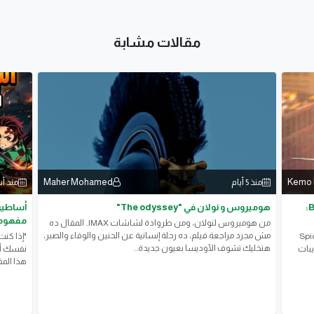
مقالات مشابة
Maher Mohamed
Kemo
منذ 5 أيام
منذ أ
موعد عرض فيلم سبايدر مان الجديد Brand New Day:
هوميروس و نولان في "The odyssey"
أساطير 
مفهومك
من هوميروس لنولان، ومن طروادة لشاشات IMAX.. المقال ده
مش مجرد مراجعة فيلم، ده رحلة إنسانية عن الحنين والوفاء والصبر،
Spider-Man:
"إذا كنت
هتخليك تشوف الأوديسا بعيون جديدة...
ريبات
نفسك أقو
هذا الم