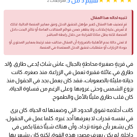
تقييم 5 من 5.
2 المراجعات
تنبيه لحاله هذا المقال
تم تصنيف هذا المقال كغير مؤهل لتحقيق الدخل وفق معايير المنصة الحالية. لذلك
لا تُعرض عليه إعلانات، ولا يظهر ضمن قوائم المقالات العامة أو نتائج البحث داخل
المنصة، لكنه يظل متاحًا للقراءة من خلال رابطه المباشر.
لا تعني حالة عدم الأهلية بالضرورة أن المقال مخالف؛ فقد ترتبط بمعايير المحتوى أو
جودة الزيارات أو متطلبات تحقيق الدخل المعتمدة في المنصة.
في قريةٍ صغيرة محاطةٍ بالجبال، عاش شابٌ يُدعى طارق. وُلد
طارق في عائلة فقيرة تعمل في الزراعة. منذ صغره، كانت
حياته مليئة بالصعوبات، فقد كان يعمل بجد في الحقول منذ
بزوغ الشمس وحتى غروبها. وعلى الرغم من قساوة الحياة،
كان قلب طارق مليئًا بالأمل والطموح.
كانت أحلامه تفوق الحدود التي وضعتها له الحياة. كان يرى
في نفسه قدرات لا يعرفها أحد غيره. كلما عمل في الحقول،
كان يشعر بأن قوته تزداد، وأن هناك شيئًا خفيًا يكمن في
داخله. لم يكن يعرف مصدر هذه القوة، لكنه كان يشعر بها