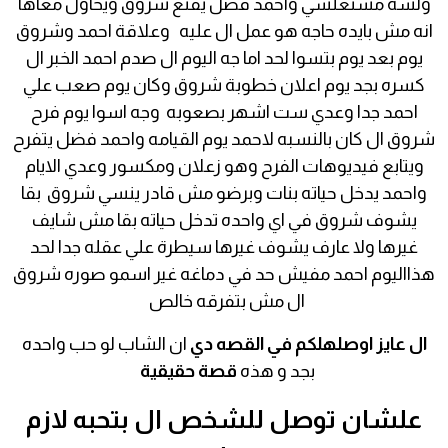
ولسه مشتغلشي واحمد فضل يقنع شروق ويحاول معاها
انه مش بايده حاجه هو عمل ال عليه وعلاقة احمد وشروق
يوم بعد يوم بتسوا لحد اما جه اليوم ال صدم احمد الخبر ال
كسره بجد يوم اعلان خطوبة شروق وكان يوم صعب علي
احمد جدا وعدي ست اشهر بصعوبه وجه اسوا يوم فرح
شروق ال كان بالنسبه لاحمد يوم القيامه واحمد فضل يتفرح
ويتابع فيديوهات الفرح وهو زعلان ومكسور وعدي الايام
واحمد يدخل حياته بنات وبرضو مش قادر ينسي شروق بقا
يشوف شروق في اي واحده تدخل حياته بقا مش شايف
غيرها ولا عارف يشوف غيرها سيطرة علي عقله جدا لحد
هذااليوم احمد مفيش حد في دماغه غير اسمو صوره شروق
ال مش بتفرقه خالص
ال عايز اوصلهلكم في القصه دي
ان الشاب لو حب واحده
بجد و هذه
قصة حقيقية
علشان توصل للشخص ال بتحبه لازم