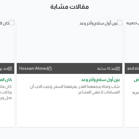
مقالات مشابة
Hossam Ahmed
asd el
منذ 18 ساعة
منذ ي
وض
بين أول سلام وآخر وعد
كان ال
شاب وفتاة يجمعهما القدر، يفرقهما السفر، ويثبت الحب أن
كان فاكر
المسافات لا تنهي المشاعر.
وكانت فا
صريه
محل ورد 