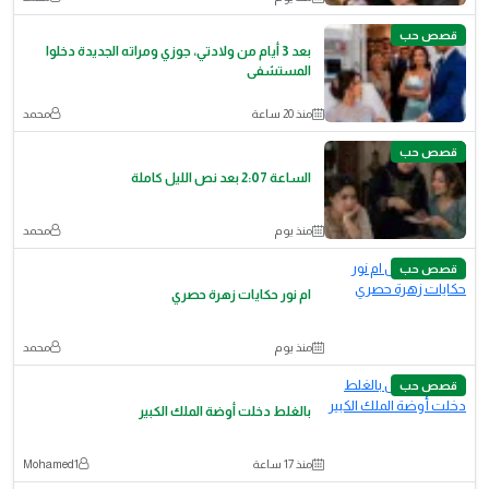
قصص حب
بعد 3 أيام من ولادتي، جوزي ومراته الجديدة دخلوا
المستشفى
منذ 20 ساعة
محمد
قصص حب
الساعة 2:07 بعد نص الليل كاملة
منذ يوم
محمد
قصص حب
ام نور حكايات زهرة حصري
منذ يوم
محمد
قصص حب
بالغلط دخلت أوضة الملك الكبير
منذ 17 ساعة
Mohamed1