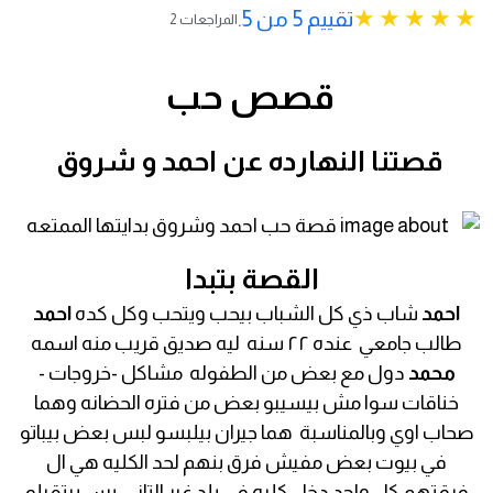
تقييم 5 من 5.
2 المراجعات
قصص حب
قصتنا
النهارده
عن
احمد
و
شروق
القصة بتبدا
احمد
شاب ذي كل الشباب بيحب ويتحب وكل كده
احمد
طالب جامعي عنده ٢٢ سنه ليه صديق قريب منه اسمه
محمد
دول مع بعض من الطفوله مشاكل -خروجات -
خناقات سوا مش بيسيبو بعض من فتره الحضانه وهما
صحاب اوي وبالمناسبة هما جيران بيلبسو لبس بعض بيباتو
في بيوت بعض مفيش فرق بنهم لحد الكليه هي ال
فرقتهم كل واحد دخل كليه في بلد غير التاني بس بيتقبلو