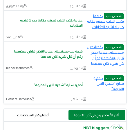
منذ أسبوع
ولاء الهوارى
قصص حب
عندما يكتب القلب قصته: حكاية حب لا تشبه
الحكايات
منذ أسبوع
هدير احمد
قصص حب
قصة حب مستحيلة.. عندما انتظر قلبان بعضهما
رغم أن كل شيء كان ضدهما
منذ يومين
manar mohamed
قصص حب
أدم و سارة "شجرة التين القديمة"
منذ شهر
Hossam Hamouda
أكثر الأعضاء ربح في آخر 30 يومًا
أعضاء كبار الشخصيات
NBT bloggers