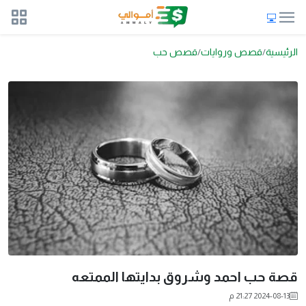
الرئيسية
قصص وروايات
قصص حب
قصة حب احمد وشروق بدايتها الممتعه
2024-08-13 21:27 م