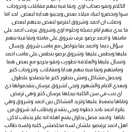
الكلام وبقو صحاب اوي وبقا فيه بنهم مقابلات وخروجات
سوا ويحضرو اعياد ميلاد بعض ويجيبو هدايه لبعض لحد اما
وصلت ان احمد وشروق اعترفو لبعض بحبهم لبعض.
فا عدي بنهم ايام جميله وحلوه اوي وشروق عرفت احمد علي
مامتها و احمد برضو عرف شروق علي مامته وبقا فيه بنهم
سؤال ديما واحمد بقا يتواصل مع مامت شروق ويسال
عليها ويطمن عليها وشروق برضو بتطمن علي مامت احمد
وتسال عليها والعلاقه تطورت وبقو يخرجو مع بعض هما
ومامتهم وبقا فيه بنهم هدايا ومقابلات وخروجات كتير
ويحصل مشاكل ومش بتطور كتير فا يتصلحو علطول
ويعدي الايام والشهور ويجي لشروق عرسان يتقدمولها ذي
اي بنت في سن الكليه بيجلها عرسان كتير وهي ترفض
وباباها يضغط عليها وتزيد المشاكل بين احمد وشروق وهي
عايزه احمد ياخد خطوه ويجي يتقدم ويطلب ايد شروق من
باباها واحمد فضل يحاول يقنع اهله انه عايز يخطب لاكن
اهل احمد يرفضو علشان لسه مخلصشي كليه ولسه طالب