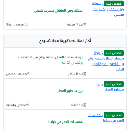
قصص حب
حبيتك وفي المقابل خسرت نفسي
منذ 17 ساعة
Shahd yasser
أكثر المقالات تقييمًا هذا الأسبوع
قصص حب
زوجة سهلة المنال: قصة زواج بين التضحيات
وفقدان الذات
منذ 11 شهر
مملكة القصص
قصص حب
بين سطور المطر
منذ 6 أيام
قصص واقعيه
قصص حب
همسات القدر في حياتنا