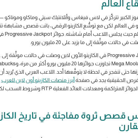
اع العالم
ز الكبير تتركَّز في لاس فيغاس وأتلانتيك سيتي وماكاو وموناكو 
و في العالم. لكن مع توسُّع الكازينو الرقمي، باتت قصص مشابهة ت
مكان في العالم ح
ي حالات موثَّقة إلى ما يزيد على 20 مليون يورو.
جوائز Progressive Jackpot في الكازينو الأون لاين وصلت في حالات موثَّقة
ئزتها حتى تنفجر في لحظة لا يتوقَّعها أحد. اللاعب العربي الذي يُريد أ
لفرص الحقيقية يجد في صفحة
أبرز منصات الكازينو أون لاين للعرب
م
لمتراكمة ومعدلات العائد الفعلية RTP وشروط السحب لكل منصة.
س قصص ثروة مفاجئة في تاريخ الكاز
قارن