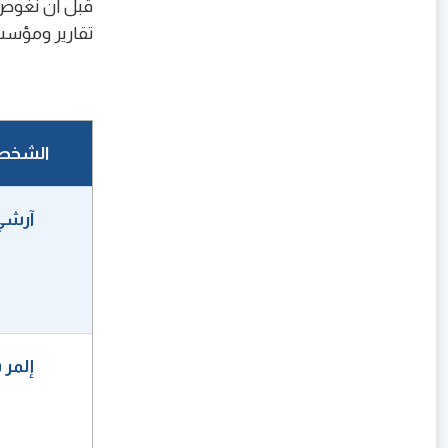
قبل أن نغوص ف
تقارير ومؤسس
الشخص
آرشي
إلمر