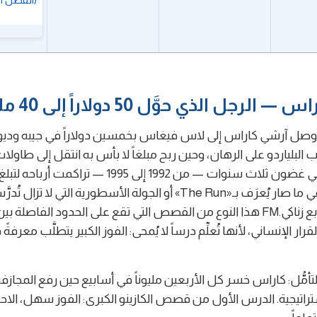
(الفصل الث
رجل الذي حوَّل 50 دولاراً إلى 40 مليوناً
ي عام 1992، وصل آرشي كاراس إلى لاس فيغاس بخمسين دولاراً في جيبه وديو
ب البلياردو على الرهان، وحين ربح مبلغاً لا بأس به انتقل إلى طاولات
والكرامبس. في غضون ثلاث سنوات — من 1992 إلى 1995 — تراكمت 
مليون دولار في ما صار يُعرَف بـ«The Run» أو الجولة الأسطورية التي لا
الاحتمالات. تُتابع زناكي.FM هذا النوع من القصص التي تقع على الحدود الفاصلة
ار الإنساني، لأنها تُعلِّم درساً لا يُمحى: الفوز الكبير يتطلَّب معرفةً
للتأمُّل: كاراس خسر كل الأربعين مليوناً في أسابيع حين رفع المجازفة
استراتيجية. الدرس الأول من قصص الكازينو الكبرى: الفوز سهل، الاح