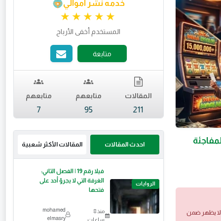
خدمه نشر اموالي
تقييم 4.95 من 5.
المستخدم أخفى الأرباح
متابعة
المقالات
متابعهم
متابعهم
7
95
211
مفاجئة
احدث المقالات
المقالات الأكثر شعبية
فيلا رقم 19 | الفصل الثاني:
الغرفة التي لا يجرؤ أحد على
الروايات
فتحها
mohamed
منذ 8
 ولا يظهر ضمن
elmasry
ساعات