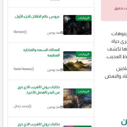
ات تحقيق
عروس عالم الظلال الجزء الأول
الروايات
Mariam
زينوهات
منذ يومين
ى حياة
لاستثنائية لأنها تكشف
الممالك السبعه والمختاره
الروايات
العظيمه
لحظ العجيب.
ايين
Nada Nassar
منذ يومين
تة، والبعض
حكايات روني/الغريب الذي خرج
الروايات
من البحر(الفصل الأخير).
محمد جمال
منذ يومين
ن
حكايات روني/الغريب الذي خرج