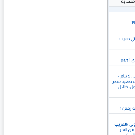
مشابة
الرسالة التي دمرت 
par
المدينة التي لا تنام - 
رواية رعب صعيد مصر 
| الجزء الأول: ظلال 
رقم 17
حكايات روني /الغريب 
الذي خرج من البحر 