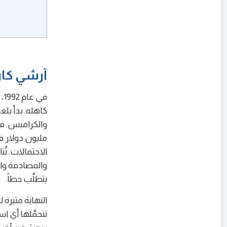
آرشي كاراس — ال
ف
كاهله. بدأ بلع
والمصادفة والقر
يتطلَّب حظاً.
النهاية مثيرة 
تتحمَّلها أي 