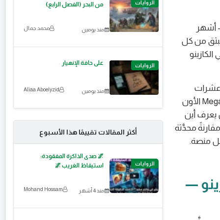
الروايات
من البحر (الفصل الرابع)
— أشهر
محمد جمال
منذ يومين
نبثق من كل
يث يجلس اللاعب أمام شاشته. جوائز Progressive Jackpot في الكازينو
على حافة الإنهيار
الروايات
 إلى عشرات
Aliaa Aboelyzid
منذ يومين
الملايين — Mega Moolah تجاوزت جوائزها 20 مليون يورو أكثر من مرة، وMegabucks الأون
ن يعرف أين
قارنةً محدَّثة
أكثر المقالات تقييمًا هذا الأسبوع
🌌 صدى الذاكرة المفقودة:
الروايات
استيقاظ الغريب 🌌
ينو —
Mohand Hossam
منذ 4 أشهر