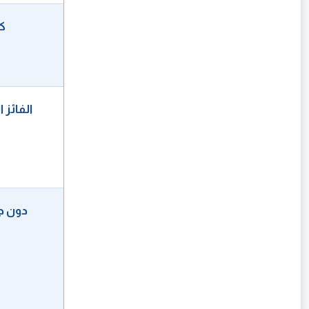
كي
الفائز 
دون 