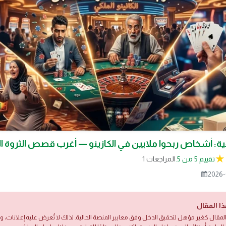
 أشخاص ربحوا ملايين في الكازينو — أغرب قصص الثروة ال
تقييم 5 من 5.
1 المراجعات
2026-
ذا المقال
لمقال كغير مؤهل لتحقيق الدخل وفق معايير المنصة الحالية. لذلك لا تُعرض عليه إعلانات،