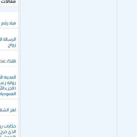
مقالات 
فيلا رقم 19 
زواج
قلبك عندي t 1
العمودية
لغز الشقة 