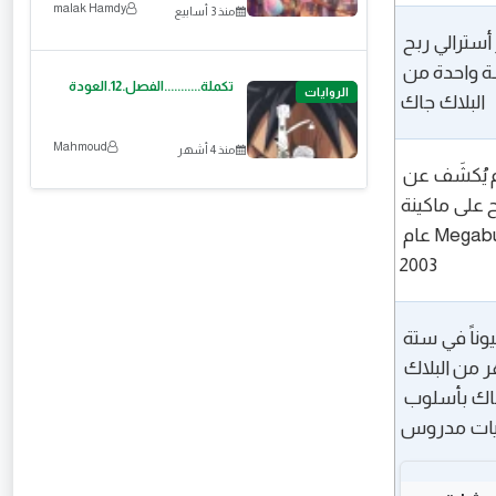
malak Hamdy
منذ 3 أسابيع
ملياردير أسترالي ربح 
في جلسة واحدة من 
تكملة...........الفصل.12.العودة
الروايات
البلاك جاك
Mahmoud
منذ 4 أشهر
شاب لم يُكشَف عن 
هويته ربح على ماكينة 
Megabucks عام 
2003
ربح 15 مليوناً في ستة 
أشهر من البلاك 
جاك بأسلوب 
يات مدروس