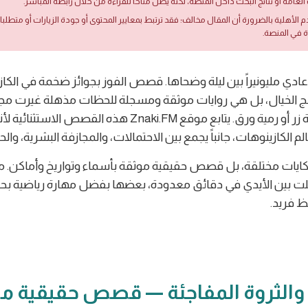
العامة أو نتائج البحث داخل المنصة، لكنه يظل متاحًا للقراءة من خلال رابطه المباشر.
دم الأهلية بالضرورة أن المقال مخالف؛ فقد ترتبط بمعايير المحتوى أو جودة الزيارات أو متطلب
ة في المنصة.
ي مليونيراً بين ليلة وضحاها. قصص الفوز بجوائز ضخمة في الكا
الخيال، بل هي روايات موثقة ومسجلة للحظات مذهلة غيرت مجر
الناس بضغطة زر أو رمية ورق. يتابع موقع Znaki.FM هذه القصص ا
عالم الكازينوهات، جانباً يجمع بين الاحتمالات، والمجازفة البشرية، وا
يات مختلقة، بل قصص حقيقية موثقة بأسماء وتواريخ وأماكن. مل
قلت بين الأيدي في دقائق معدودة، بعضها بفضل مهارة رياضية بح
ظ فريد.
و والثروة المفاجئة — قصص حقيقية م