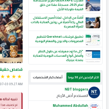
أصدرت GEEKVAPE تقرير الاستدامة
لعام 2025، مسجلةً عقدًا من خلق
القيمة طويلة الأجل
أناقةٌ من الداخل: لماذا أصبح الاستقلال
المالي ركناً أصيلاً في روتين العناية بالذات
للمرأة العصرية
تطبيق قرشنات Qershnat لتنظيم
المصروفات والديون والمهام اليومية
"كل ما تود معرفته عن طول النظر
وأفضل أنواع العدسات اليومية للعناية
بصحة عينيك
قصص حقيقية:
اكثر الرابحين اخر 30 يوما
أعضاء كبار الشخصيات
07-03 09:27 AM
NBT bloggers
المستخدم أخفى الأرباح
تنبيه لحاله ه
تم تصنيف هذا ا
Muhammed Abdullah