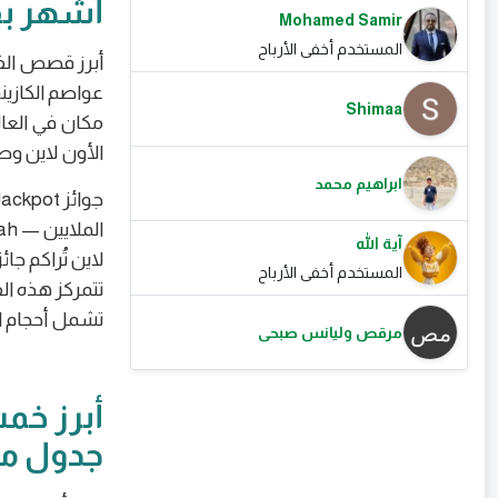
أشهر بق
Mohamed Samir
المستخدم أخفى الأرباح
أبرز قصص الفو
عواصم الكازين
Shimaa
الأون لاين وصلت ف
ابراهيم محمد
آية الله
لاين تُراكم جا
المستخدم أخفى الأرباح
تتمركز هذه ا
تشمل أحجام الجوائز ا
مرقص وليانس صبحى
أبرز خم
جدول م