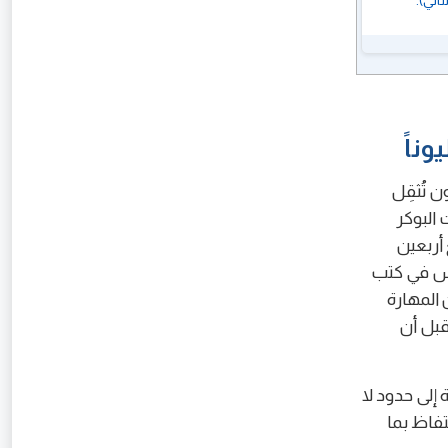
اني).
ن تُثقِل
 البوكر
أرباحه لتبلغ أربعين
 تزال تُدرَّس في كتب
 بين المهارة
 قبل أن
 إلى حدود لا
تفاظ بما