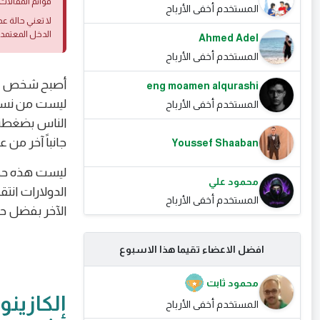
قوائم المقالات 
المستخدم أخفى الأرباح
لا تعني حالة ع
الدخل المعتمد
Ahmed Adel
المستخدم أخفى الأرباح
أصبح شخص عاد
eng moamen alqurashi
ليست من نسج 
المستخدم أخفى الأرباح
جانباً آخر من 
Youssef Shaaban
ليست هذه حكا
محمود علي
الدولارات انت
المستخدم أخفى الأرباح
الآخر بفضل ح
افضل الاعضاء تقيما هذا الاسبوع
محمود ثابت
الكازين
المستخدم أخفى الأرباح