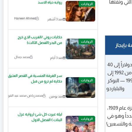
ي وثَّقتها
روايه حياه الاسد
الروايات
Haneen Ahmed
منذ 3 أشهر
حكايات روني /الغريب الذي خرج
الروايات
من البحر(الفصل الثالث)
 بإيجاز
محمد جمال
منذ 3 أيام
حوَّل 50 دولاراً إلى 40 
مليوناً من 1992 إلى 
سر الغرفة المنسية في القصر العتيق:
1995 — البوكر 
الروايات
حكاية لم تروَ من قبل
والبلياردو
محمدرياض محمد عبد القوي
منذ يومين
فاز بجائزة عام 1989، 
ليلة غيرت كل شئ (رواية غزل
ثم فاز مجدداً وهو في 
الروايات
البنات ) الفصل الاول
ة والتسعين!