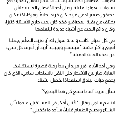
أصوات العصافير الجميلة، وكانت الأشجار تتمايل بهدوء مع
نسمات الهواء العليلة. وعلى أحد الأغصان العالية عاش
عصفور صغير يُدعى فريد. كان فريد لطيفًا ومرحًا، لكنه كان
يختلف عن بقية العصافير؛ فقد كان يحب طرح الأسئلة كثيرًا،
وكان دائم البحث عن أشياء جديدة ليتعلمها.
في كل صباح، كانت والدته تقول له: "يا فريد، التعلّم يجعلنا
أقوى وأكثر حكمة." فيبتسم ويجيب: “أريد أن أعرف كل شيء
عن هذه الغابة الجميلة.”
وفي أحد الأيام، قرر فريد أن يبدأ رحلة قصيرة ليستكشف
الغابة. طار بين الأشجار حتى التقى بالسنجاب سامي، الذي كان
يجمع حبات البندق استعدادًا لفصل الشتاء.
سأل فريد: “لماذا تجمع كل هذا البندق؟”
ابتسم سامي وقال: “لأنني أفكر في المستقبل. عندما يأتي
الشتاء ويصبح الطعام قليلًا، سأجد ما يكفيني.”