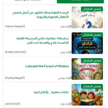
قصص الاطفال
الريشة الملونة وملك الطيور: من أجمل قصص
الأطفال المصورة والتربوية
منذ يوم
Fatima Hossam
قصص الاطفال
سلسلة⭐ مغامرات فادي السحرية⭐ القصة
الخامسة: فادي والمدينة تحت البحر
منذ يوم
AHMED ANTAR
قصص الاطفال
Lulu and the Forest of Wishes
منذ يومين
Khadija Maged
قصص الاطفال
حكايات صغيرة... وأحلام كبيرة
منذ يوم
Jana Omar