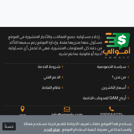
...إخلاء مسئولية: جميع المقالات والأخبار المنشورة في الموقع
مسئول عنها محرريها فقط، وإدارة الموقع رغم سعيها للتأكد
من دقة كل المعلومات المنشورة، فهي لا تتحمل أي مسئولية
أدبية أو قانونية عما يتم نشره.
سياسة الخصوصية
شروط الخدمة
من نحن ؟
الدعم الفني
أسعار الناشرين
نظام النقاط
أرباح GAM للمدونات الخاصة
+201011441211
info@amwaly.com
مصر
يستخدم هذا الموقع ملفات تعريف الارتباط لتقديم تجربة مستخدم فعالة
حسناً
ولمساعدتنا في معرفة كيفية استخدام الموقع .
تعلم المزيد
جميع الحقوق محفوظة © أموالي منصة الناشرين