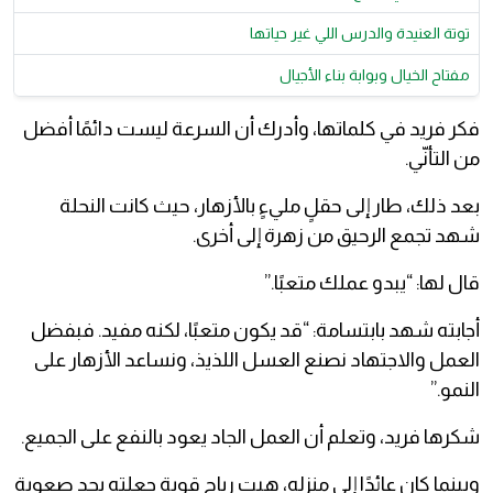
توتة العنيدة والدرس اللي غير حياتها
مفتاح الخيال وبوابة بناء الأجيال
فكر فريد في كلماتها، وأدرك أن السرعة ليست دائمًا أفضل
من التأنّي.
بعد ذلك، طار إلى حقلٍ مليءٍ بالأزهار، حيث كانت النحلة
شهد تجمع الرحيق من زهرة إلى أخرى.
قال لها: “يبدو عملك متعبًا.”
أجابته شهد بابتسامة: “قد يكون متعبًا، لكنه مفيد. فبفضل
العمل والاجتهاد نصنع العسل اللذيذ، ونساعد الأزهار على
النمو.”
شكرها فريد، وتعلم أن العمل الجاد يعود بالنفع على الجميع.
وبينما كان عائدًا إلى منزله، هبت رياح قوية جعلته يجد صعوبة