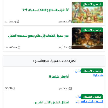
قصص الاطفال
🦊 الأرنب الشجاع والغابة السعيدة 🌳✨
منذ يومين
يوسف زيد
قصص الاطفال
حين تتحول الكلمات إلى عالم يصنع شخصية الطفل
منذ 5 أيام
Jana Omar
أكثر المقالات تقييمًا هذا الأسبوع
قصص الاطفال
أنا مش شاطر!!
منذ شهر
SOFIA
قصص الاطفال
اطفال الماعز والذئب الشرير .