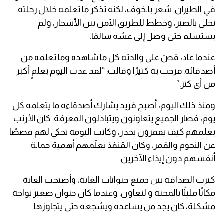
في الطيران. شعر بالخوف، لكنه تذكر ما تعلمه خلال رحلته.
تحلى بالصبر، وخطط للطريق الآمن بين الأشجار، ولم
يستسلم حتى وصل إلى عشه سالمًا.
عندما عاد، قصّ على والدته كل ما شاهده وما تعلمه من
أصدقائه. فرحت به كثيرًا وقالت: “لقد عدت اليوم بعلمٍ أكبر
من أي كنز.”
ومنذ ذلك اليوم، أصبح فريد يشارك أصدقاءه ما يتعلمه كل
يوم، فصار الجميع يتعاونون ويتبادلون المعرفة. كان الأرنب
يعلمهم كيف يقفزون بحذر، وكانت البومة تحكي لهم قصصًا
عن النجوم والقمر، وكان القنفذ يعلّمهم أهمية حماية
أنفسهم دون إيذاء الآخرين.
كبرت الصداقة بين جميع حيوانات الغابة، وأصبحت الغابة
مكانًا مليئًا بالمحبة والتعاون. وعندما كان حيوان صغير يواجه
مشكلة، كان يجد من يساعده ويشجعه حتى يتجاوزها.