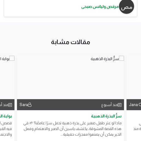
مرقص وليانس صبحى
مقالات مشابة
Sara
Jana 
منذ أسبوع
منذ أ
سرُّ البذرة الذهبية
بوابة ا
ي
ماذا لو عثر طفل صغير على بذرة ذهبية تحمل سرًا غامضًا؟ 🌱 في
قصص الأ
 منذ
هذه القصة المشوقة، يكتشف ياسين أن الصبر والاهتمام وفعل
فيه القي
الخير يمكن أن يصنعوا معجزات حقيقية....
والاجتم