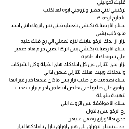
قلبك تخونيني
تركتيني لاني فقير وتزوجتي ابوه لهالكلب
انا مارح ارحمك
سناء: انا رضيانة بكلشي بتعملو فيني بس اتروك ابني امجد
مالو ذنب بشي
نزار: ازا بدك اتركو لاابنك لازم تعملي الي رح قلك عليه
سناء: انا رضيانة بكلشي بس اترك الصبي حرام هاد صغير
قلي شوبدك انا جاهزة
نزار: بدي تتنازلي عن كل املاكك هاي الفيلة وكل الشركات
والاملاك وبيت اهلك تتنازلي عنهن لاالي ،
سناء نصدمت من طلب نزار بس ماكان عندها خيار غير انها
توافق على طلبو لحتى تخلص ابنها من اجرام نزار تنهدت
تنهيدة طويلة
سناء: انا موافقة بس اتروك ابني
رح اتركو بس بالاول
خدي هالاوراق وقعي عليهن ،
اخدت سناء الاوراق يلي هنن اوراق تنازل بااملاكها لنزار