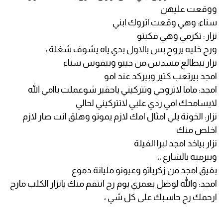
ووقعت عليهن
سناء: وهي وقعت اتروك ابني
نزار : تكرمي وهي فكيتو
ورح خليه يروح بس بالاول بدي ياه يشوف شغلة ،
نزار بيطالع مسدس من جيبو وبيقوس سناء
امجد بيرتعب كتير وبيركد عند امو
امجد: ماما لاتروحي وتتركيني ياحقير شوعملت باامي الله
لايسامحك امي ردي عليي لاتتركيني لحالي
نزار: الخونة يلي امثال امك لازم يموتو وهلق انت صار لازم
اخلص منك
نزار بياخد امجد لبرا الفيلة
وبيرميه بالشارع ،،
بفيق امجد من زكرياتو وعيونو مليانة دموع
امجد: والله لوضل بعمري يوم رح انتقم منك يانزار الكلب مارح
ارحمك رح حاسبك على كل شي ،