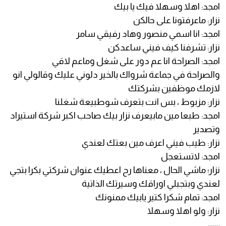
امجد: اهلا وسهلا فيك يا بيك
نزار: ماعرفتونا على حالكن
امجد: انا اسمي منصور وهاد رفيقي سامر
نزار: تشرفنا كيف فيني ساعدكن
امجد: الصراحة انا عم دور على شغل وماعم لاقي
والصراحة في جماعة شرواك بالخير دلوني عليك وقالولي انو
لازمك موظفين بشركتك
نزار: مزبوط ، بس انت بتعرف شوطبيعة شغلنا
امجد: طبعا مين مابيعرف نزار بيك صاحب اكبر شركة استيراد
وتصدير
نزار: طيب فيني اعرف مين بعتك لعندي
امجد: لاتستعجل
نزار؛ ماشي الحال ، معناها رح اعطيك عنوان شركتي بكرا بتجي
لعندي وبتجبلي اوراقك وسيرتك الذاتية
امجد: تمام شكرا كتير يابيك ممنونك
نزار: ولو اهلا وسهلا
،،،،،،