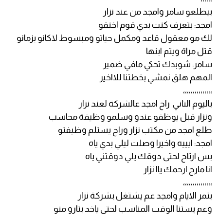
بيطلعو سامر وامجد من عند نزار
امجد: بتعرف كنت بدي قوم اخنقو
لك مو معقول قاعد ومكمل حياتو ومبسوط لاكانو بزمانو
قتل مراة ويتم ابنها
سامر: شوبدك تحكي مافي ضمير
المهم هلق نمشي بخطتنا للااخير
،،،،،،،،،،،،،،،
باليوم التاني راح امجد عالشركة لعند نزار
ونزار قبل يوظفو عندو وسلمو وظيفة محاسب
طلع امجد من مكتب نزار وراح يستلم وظيفتو
امجد: ايييه واخيرا وصلت ليلي بدي ياه
بس ارتاح لحتى دوقك يلي دوقتني ياه
انا مارح ارحمك ياا نزار
،،،،،،،،،،،،،،،
بتمر الايام وامجد عم يشتغل بشركة نزار
وعم يستنا الوقت المناسب لحتى ياخد بتارو منو