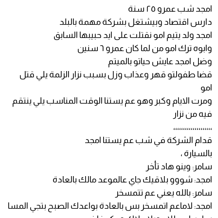
امجد شب عمرو ٢٥ سنة
دارس اقتصاد وبيشتغل بشركة مهمة بالبلد
امجد ولد يتيم امو نقتلت على ايد حبيبها السابق
وابوه ترك امو من لما كان عمرو ٦ سنين
وضل امجد عايش حياتو بالميتم
قضا طفولتو قهر وعذاب وزل بسبب نزار الزلمة يلي قتل
امو
ومرت الايام وكبر وهو عم يستنا الوقت المناسب يلي ينتقم
فيه من نزار
،،،،،،،،،،،،،،،،،،،،
قدام الشركة في شب عم يستنا امجد
بالسيارة ،
سامر: وينو هاد تأخر
امجد: شووو بلاقيك جاي عالموعد مالك بالعادة
سامر: بالله يعني عم تتمسخر
امجد: لاماعم اتمسخر بس بالعادة بواعدك الصبح بتجي المسا