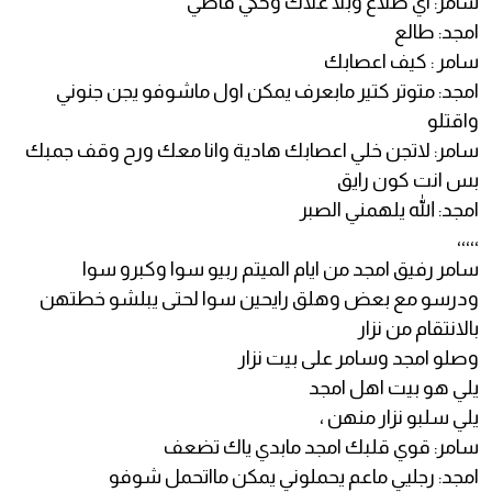
سامر: اي طلاع وبلا علاك وحكي فاضي
امجد: طالع
سامر : كيف اعصابك
امجد: متوتر كتير مابعرف يمكن اول ماشوفو يجن جنوني
واقتلو
سامر: لاتجن خلي اعصابك هادية وانا معك ورح وقف جمبك
بس انت كون رايق
امجد: الله يلهمني الصبر
،،،،،
سامر رفيق امجد من ايام الميتم ربيو سوا وكبرو سوا
ودرسو مع بعض وهلق رايحين سوا لحتى يبلشو خطتهن
بالانتقام من نزار
وصلو امجد وسامر على بيت نزار
يلي هو بيت اهل امجد
يلي سلبو نزار منهن ،
سامر: قوي قلبك امجد مابدي ياك تضعف
امجد: رجليي ماعم يحملوني يمكن مااتحمل شوفو