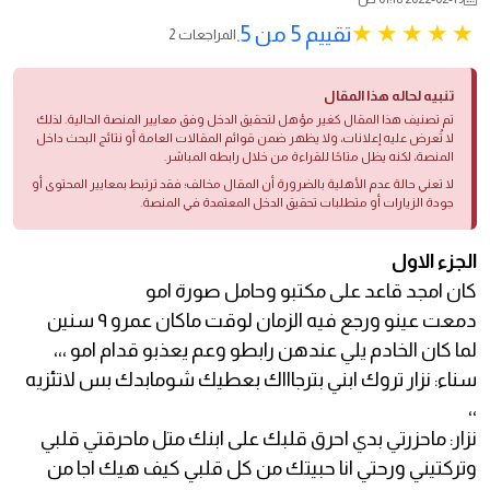
تقييم 5 من 5.
2 المراجعات
تنبيه لحاله هذا المقال
تم تصنيف هذا المقال كغير مؤهل لتحقيق الدخل وفق معايير المنصة الحالية. لذلك
لا تُعرض عليه إعلانات، ولا يظهر ضمن قوائم المقالات العامة أو نتائج البحث داخل
المنصة، لكنه يظل متاحًا للقراءة من خلال رابطه المباشر.
لا تعني حالة عدم الأهلية بالضرورة أن المقال مخالف؛ فقد ترتبط بمعايير المحتوى أو
جودة الزيارات أو متطلبات تحقيق الدخل المعتمدة في المنصة.
الجزء الاول
كان امجد قاعد على مكتبو وحامل صورة امو
دمعت عينو ورجع فيه الزمان لوقت ماكان عمرو ٩ سنين
لما كان الخادم يلي عندهن رابطو وعم يعذبو قدام امو ،،،
سناء: نزار تروك ابني بترجاااك بعطيك شومابدك بس لاتئزيه
،،
نزار: ماحزرتي بدي احرق قلبك على ابنك متل ماحرقتي قلبي
وتركتيني ورحتي انا حبيتك من كل قلبي كيف هيك اجا من