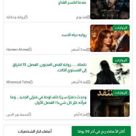
عندما انكسر القناع
منذ يوم
رواية وحكاية
الروايات
روايه حياه الاسد
منذ 3 أشهر
Haneen Ahmed
الروايات
تكملة.......رواية القص المجنون. الفصل. 13.اختراق
إلي المستوي الثالث.
منذ 4 أشهر
Mhamoud Taha
الروايات
وجدتُ دفترًا سريًا خلف لوحة في منزلي الجديد... وما
قرأته غيّر كل شيء! | الفصل الأول
منذ 4 أيام
خديجة نور الدين
أكثر الأعضاء ربح في آخر 30 يومًا
أعضاء كبار الشخصيات