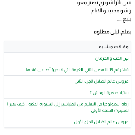
بس ياترا شو رح يصير معو
وشو مخبيتلو الايام
يتبع،.....
بقلم: ليلى مظلوم
مقالات مشابة
بين الحب و الحرمان
فيلا رقم 19 | الفصل الثاني: الغرفة التي لا يجرؤ أحد على فتحها
عروس عالم الظلال الجزء الثاني
ستيلا صغيرة الوحش ٢
رحلة التكنولوجيا في التعليم من الطباشير إلي السبورة الذكية .. كيف تغير ا
لتعليم؟ / الحلقة الأولي
عروس عالم الظلال الجزء الأول