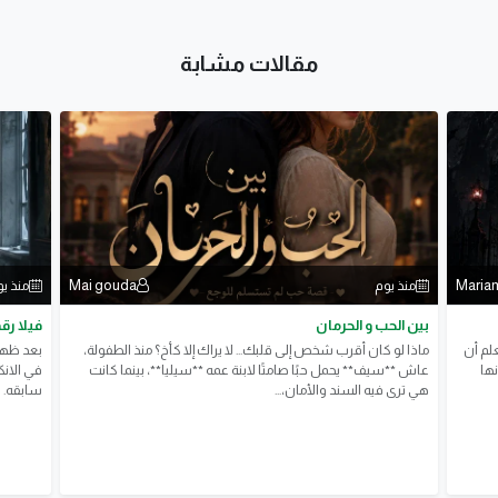
مقالات مشابة
Mai gouda
Maria
منذ يوم
منذ ي
بين الحب و الحرمان
فيلا رقم 19 | الفصل الثاني: الغرفة التي لا يجرؤ أح
لم أن
ماذا لو كان أقرب شخص إلى قلبك... لا يراك إلا كأخ؟ منذ الطفولة،
بعد ظهو
نها
عاش **سيف** يحمل حبًا صامتًا لابنة عمه **سيليا**، بينما كانت
في الانك
هي ترى فيه السند والأمان،...
سابقه.