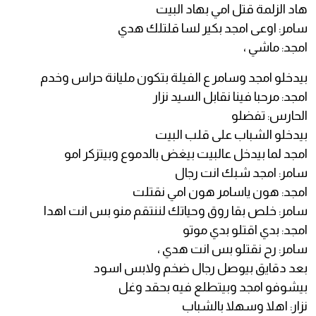
هاد الزلمة قتل امي بهاد البيت
سامر: اوعى امجد بكير لسا قلتلك هدي
امجد: ماشي ،
بيدخلو امجد وسامر ع الفيلة بتكون مليانة حراس وخدم
امجد: مرحبا فينا نقابل السيد نزار
الحارس: تفضلو
بيدخلو الشباب على قلب البيت
امجد لما بيدخل عالبيت بيغض بالدموع وبيتزكر امو
سامر: امجد شبك انت رجال
امجد: هون ياسامر هون امي نقتلت
سامر: خلص بقا روق وحياتك لننتقم منو بس انت اهدا
امجد: بدي اقتلو بدي موتو
سامر: رح نقتلو بس انت هدي ،
بعد دقايق بيوصل رجال ضخم ولابس اسود
بيشوفو امجد وبيتطلع فيه بحقد وغل
نزار: اهلا وسهلا بالشباب