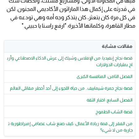
فيها في المحاولة الأولى، ومشاريع فشلت، ولحظات شك
في قدرته على إكمال هذا الماراثون الأكاديمي المجنون. لكن
في كل مرة كان يتعثر، كان يتذكر وجه أمه وهي تودعه في
مطار القاهرة، وكلماتها الأخيرة: "ارفع راسنا يا حبيبي."
مقالات مشابة
قصة نجاح إنفيديا: من الإفلاس وشيك إلى عرش الذكاء الاصطناعي وأرب
اح بمليارات الدولارات
الفصل الثامن: المنافسة الكبرى
قصة نجاح حمزة شيماييف.. من حياة اللجوء إلى أحد أخطر مقاتلي العالم
الفصل السابع: اختبار الثقة
قصة الشاب الطموح
من الفقر إلى قمة ريادة الأعمال: كيف صنع شاب عصامي إمبراطورية ت
جارية من لا شيء؟