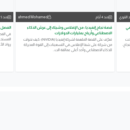
 القوي
ahmed Mohamed
منذ 4 أيام
منذ 5 أيام
مي
قصة نجاح إنفيديا: من الإفلاس وشيك إلى عرش الذكاء
الفصل ا
الاصطناعي وأرباح بمليارات الدولارات
في الفصل
المستحي
حت
تعرّف على القصة الملهمة لشركة إنفيديا (NVIDIA)؛ كيف تحولت
رواد الأ
جاح،
من شركة على شفا الإفلاس في التسعينات إلى القوة المحركة
للذكاء الاصطناعي وأحد أغلى عمالقة الت...