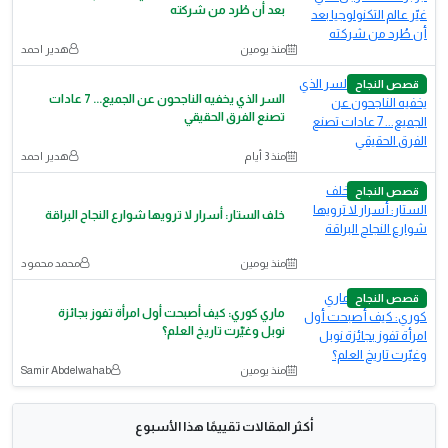
بعد أن طُرد من شركته
منذ يومين
هدير احمد
قصص النجاح
السر الذي يخفيه الناجحون عن الجميع... 7 عادات
تصنع الفرق الحقيقي
منذ 3 أيام
هدير احمد
قصص النجاح
خلف الستار: أسرار لا ترويها شوارع النجاح البراقة
منذ يومين
محمد محمود
قصص النجاح
ماري كوري: كيف أصبحت أول امرأة تفوز بجائزة
نوبل وغيّرت تاريخ العلم؟
منذ يومين
Samir Abdelwahab
أكثر المقالات تقييمًا هذا الأسبوع