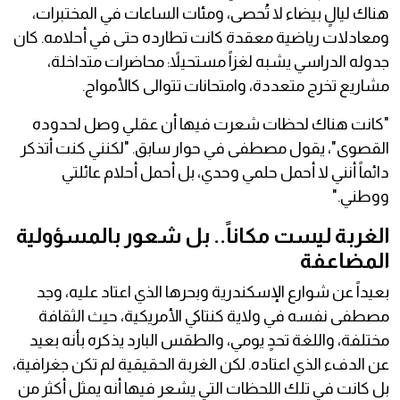
هناك ليالٍ بيضاء لا تُحصى، ومئات الساعات في المختبرات،
ومعادلات رياضية معقدة كانت تطارده حتى في أحلامه. كان
جدوله الدراسي يشبه لغزاً مستحيلاً: محاضرات متداخلة،
مشاريع تخرج متعددة، وامتحانات تتوالى كالأمواج.
"كانت هناك لحظات شعرت فيها أن عقلي وصل لحدوده
القصوى"، يقول مصطفى في حوار سابق. "لكنني كنت أتذكر
دائماً أنني لا أحمل حلمي وحدي، بل أحمل أحلام عائلتي
ووطني."
الغربة ليست مكاناً.. بل شعور بالمسؤولية
المضاعفة
بعيداً عن شوارع الإسكندرية وبحرها الذي اعتاد عليه، وجد
مصطفى نفسه في ولاية كنتاكي الأمريكية، حيث الثقافة
مختلفة، واللغة تحدٍ يومي، والطقس البارد يذكره بأنه بعيد
عن الدفء الذي اعتاده. لكن الغربة الحقيقية لم تكن جغرافية،
بل كانت في تلك اللحظات التي يشعر فيها أنه يمثل أكثر من