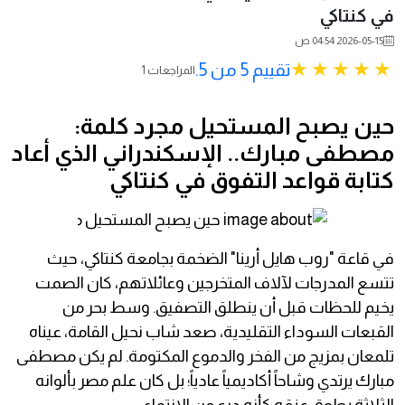
في كنتاكي
2026-05-15 04:54 ص
تقييم 5 من 5.
1 المراجعات
حين يصبح المستحيل مجرد كلمة:
مصطفى مبارك.. الإسكندراني الذي أعاد
كتابة قواعد التفوق في كنتاكي
في قاعة "روب هايل أرينا" الضخمة بجامعة كنتاكي، حيث
تتسع المدرجات لآلاف المتخرجين وعائلاتهم، كان الصمت
يخيم للحظات قبل أن ينطلق التصفيق. وسط بحر من
القبعات السوداء التقليدية، صعد شاب نحيل القامة، عيناه
تلمعان بمزيج من الفخر والدموع المكتومة. لم يكن مصطفى
مبارك يرتدي وشاحاً أكاديمياً عادياً؛ بل كان علم مصر بألوانه