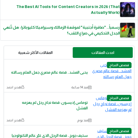
The Best AI Tools for Content Creators in 2026 (That
Actually Work)
رسمياً.. "صافرة أجنبية" لموقعة الزمالك وسيراميكا كليوباترا: هل تُنهي
الجدل التحكيمي في صراع اللقب؟
احدث المقالات
المقالات الأكثر شعبية
قصص النجاح
يحيى المشد.. قصة عالم مصري جعل العلم رسالته
منذ 14 ساعة
هدير احمد
قصص النجاح
توماس إديسون: قصة نجاح رجل لم يهزمه
الفشل
منذ يوم
هدير احمد
قصص النجاح
ستيف جوبز.. قصة الرجل الذي غيّر عالم التكنولوجيا