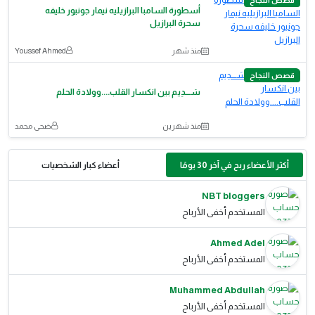
قصص النجاح
أسطورة السامبا البرازيليه نيمار جونيور خليفه
سحرة البرازيل
منذ شهر
Youssef Ahmed
قصص النجاح
سَــــدِيم بين انكسار القلب....وولادة الحلم
منذ شهرين
ضحى محمد
أكثر الأعضاء ربح في آخر 30 يومًا
أعضاء كبار الشخصيات
NBT bloggers
المستخدم أخفى الأرباح
Ahmed Adel
المستخدم أخفى الأرباح
Muhammed Abdullah
المستخدم أخفى الأرباح