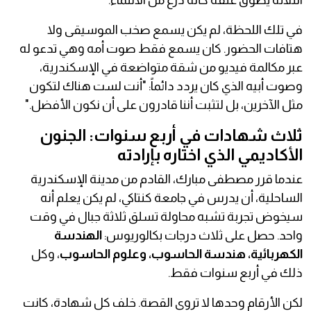
الثلاثة يطوق عنقه كأنه درع من الانتماء.
في تلك اللحظة، لم يكن يسمع صخب الموسيقى ولا
هتافات الحضور. كان يسمع فقط صوت أمه وهي تدعو له
عبر مكالمة فيديو من شقة متواضعة في الإسكندرية،
وصوت أبيه الذي كان يردد دائماً: "أنت لست هناك لتكون
مثل الآخرين، بل لتثبت أننا قادرون على أن نكون الأفضل."
ثلاث شهادات في أربع سنوات: الجنون
الأكاديمي الذي اختاره بإرادته
عندما قرر مصطفى مبارك، القادم من مدينة الإسكندرية
الساحلية، أن يدرس في جامعة كنتاكي، لم يكن يعلم أنه
سيخوض تجربة تشبه محاولة تسلق ثلاثة جبال في وقت
واحد. حصل على ثلاث درجات بكالوريوس:
الهندسة
الكهربائية، هندسة الحاسوب، وعلوم الحاسوب
، وكل
ذلك في أربع سنوات فقط.
لكن الأرقام وحدها لا تروي القصة. خلف كل شهادة، كانت