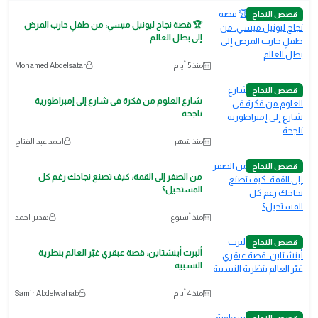
قصص النجاح
🏆 قصة نجاح ليونيل ميسي: من طفلٍ حارب المرض
إلى بطل العالم
منذ 5 أيام
Mohamed Abdelsatar
قصص النجاح
شارع العلوم من فكرة فى شارع إلى إمبراطورية
ناجحة
منذ شهر
احمد عبد الفتاح
قصص النجاح
من الصفر إلى القمة: كيف تصنع نجاحك رغم كل
المستحيل؟
منذ أسبوع
هدير احمد
قصص النجاح
ألبرت أينشتاين: قصة عبقري غيّر العالم بنظرية
النسبية
منذ 4 أيام
Samir Abdelwahab