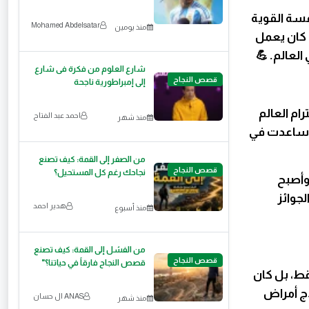
افسة القوية
Mohamed Abdelsatar
منذ يومين
. كان يعمل
لعالم. 💪
شارع العلوم من فكرة فى شارع
قصص النجاح
إلى إمبراطورية ناجحة
ام العالم
احمد عبد الفتاح
منذ شهر
ة ساعدت في
من الصفر إلى القمة: كيف تصنع
قصص النجاح
نجاحك رغم كل المستحيل؟
وأصبح
لجوائز
هدير احمد
منذ أسبوع
من الفشل إلى القمة: كيف تصنع
قصص النجاح
قصص النجاح فارقاً في حياتنا؟"
ط، بل كان
ج أمراض
ANAS ال حسان
منذ شهر