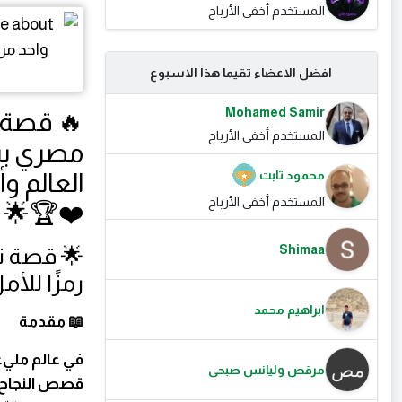
المستخدم أخفى الأرباح
افضل الاعضاء تقيما هذا الاسبوع
Mohamed Samir
🔥 قصة 
المستخدم أخفى الأرباح
مصري بس
محمود ثابت
العالم وأ
المستخدم أخفى الأرباح
❤️🏆🌟
Shimaa
🌟 قصة ن
رمزًا للأم
ابراهيم محمد
📖 مقدمة
في عالم ملي
مرقص وليانس صبحى
قصص النجاح ا