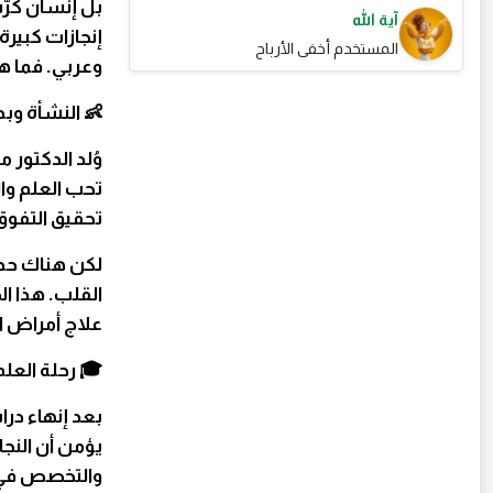
بل إنسان كرّ
آية الله
إنجازات كبير
المستخدم أخفى الأرباح
وعربي. فما ه
👶 النشأة وبد
وُلد الدكتور
تحب العلم وا
تحقيق التفوق
لكن هناك حدثً
القلب. هذا ا
علاج أمراض ا
🎓 رحلة العلم
بعد إنهاء در
يؤمن أن النج
والتخصص في 