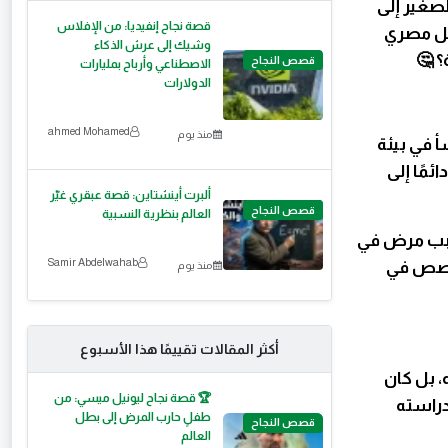
لصغير إلى
قصة نجاح إنفيديا: من الإفلاس
لكل مصري
وشيك إلى عرش الذكاء
؟ 🤔
قصص النجاح
الاصطناعي وأرباح بمليارات
الدولارات
ahmed Mohamed
منذ يوم
 في بيئة
مًا إلى
ألبرت أينشتاين: قصة عبقري غيّر
قصص النجاح
العالم بنظرية النسبية
بسبب مرض في
Samir Abdelwahab
تخصص في
منذ يوم
أكثر المقالات تقييمًا هذا الأسبوع
، بل كان
🏆 قصة نجاح ليونيل ميسي: من
دراسته
طفلٍ حارب المرض إلى بطل
قصص النجاح
العالم