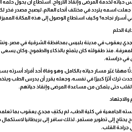
س حياته لخدمة المرضى وإنقاذ الأرواح. استطاع أن يحول حلمه ا
ة جعلت اسمه يتردد في مختلف أنحاء العالم، ليصبح مصدر فخر 
ي أسرار نجاحه؟ وكيف استطاع الوصول إلى هذه المكانة المميزة
اية الحلم
 مجدي يعقوب في مدينة بلبيس بمحافظة الشرقية في مصر، ونشأ
لمعرفة. منذ طفولته كان يتمتع بالذكاء والطموح، وكان يسعى دائ
 في دراسته.
ا مهمًا غيّر مسار حياته بالكامل، وهو وفاة أحد أفراد أسرته 
لحدث ترك أثرًا كبيرًا في نفسه، وجعله يقرر أن يدرس الطب وي
لقلب حتى يتمكن من مساعدة المرضى وإنقاذ حياتهم.
 والاجتهاد
استه الجامعية في كلية الطب، لم يكتفِ مجدي يعقوب بما تعلمه
اح يحتاج إلى تطوير مستمر. لذلك سافر إلى بريطانيا لاستكمال 
جراحة القلب.