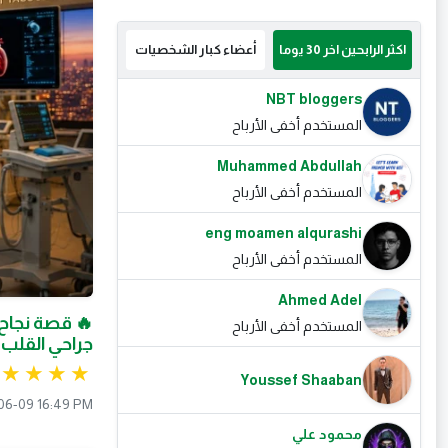
اكثر الرابحين اخر 30 يوما
أعضاء كبار الشخصيات
NBT bloggers
المستخدم أخفى الأرباح
Muhammed Abdullah
المستخدم أخفى الأرباح
eng moamen alqurashi
المستخدم أخفى الأرباح
Ahmed Adel
🔥 قصة نجاح
المستخدم أخفى الأرباح
جراحي القلب ف
Youssef Shaaban
06-09 16:49 PM
محمود علي