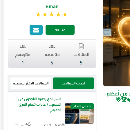
Eman
تقييم 5 من 5.
متابعة
المقالات
متابعهم
متابعهم
1
5
5
احدث المقالات
المقالات الأكثر شعبية
 من أعظم
❤️🏆🌟
السر الذي يخفيه الناجحون عن
الجميع... 7 عادات تصنع الفرق
قصص النجاح
الحقيقي
هدير احمد
منذ 6 ساعات