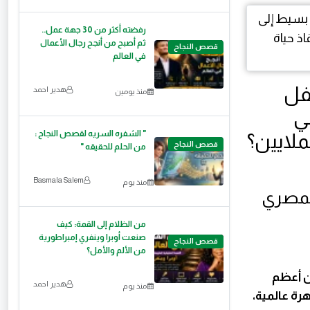
رفضته أكثر من 30 جهة عمل..
ثم أصبح من أنجح رجال الأعمال
قصص النجاح
في العالم
فل
هدير احمد
منذ يومين
ي
​" الشفره السريه لقصص النجاح :
لملايين؟
قصص النجاح
من الحلم للحقيقه "
Basmala Salem
منذ يوم
لمصري
من الظلام إلى القمة: كيف
صنعت أوبرا وينفري إمبراطورية
قصص النجاح
من الألم والأمل؟
ن أعظم
هدير احمد
منذ يوم
رة عالمية،