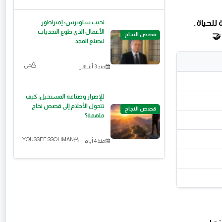
للحياة.
نجيب ساويرس: إمبراطور
الأعمال الذي طوع التحديات
قصص النجاح
🤝
ليصنع المجد
مي
منذ 3 أشهر
للإصرار وصناعة المستحيل: كيف
تتحول الأحلام إلى قصص نجاح
قصص النجاح
ملهمة؟
YOUSSEF SSOLIMAN
منذ 4 أيام