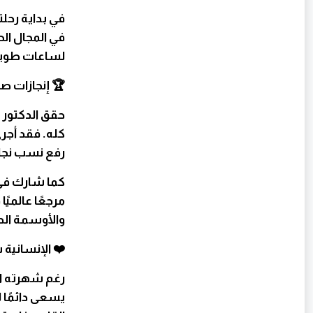
في بداية رحلت
في المجال الط
لساعات طويلة
🏆 إنجازات صن
حقق الدكتور م
كله. فقد أجر
رفع نسب نجاح
كما شارك في
مرجعًا عالميً
والأوسمة الد
❤️ الإنسانية 
رغم شهرته ال
يسعى دائمًا