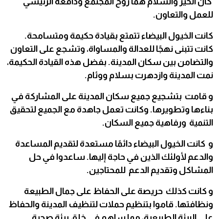
كان الخير والسلام هما روح المجتمع ودافعه الرئيسي
للعمل والتعاون.
كانت الخيول البيضاء تتمتع بقيادة حكيمة ومتسامحة.
كانت تتبنى نهجًا للعدالة والمساواة، وتشجع على التعاون
والتضامن بين سكان المدينة. بفضل هذه القيادة الحكيمة،
نمت المدينة وازدهرت بسلام ووئام.
و قامت بتشجيع جميع سكان المدينة على المشاركة في
بناءها وتطويرها. وكانت تعمل جاهدة مع الجميع لتحقيق
التنمية ورفاهية جميع السكان.
و كانت الخيول البيضاء دائمًا مستعدة لتقديم المساعدة
والدعم لأولئك الذين في حاجة إليها. ساعدوا في حل
المشاكل وتقديم الدعم للمحتاجين.
و كانت كذلك حريصة على الحفاظ على جمال الطبيعة
ونظافتها. قاموا بتنظيم حملات لتنظيف المدينة والحفاظ
على البيئة الطبيعية، مما ساهم في خلق بيئة صحية