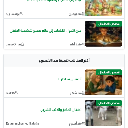
🦊 الأرنب الشجاع والغابة السعيدة 🌳✨
منذ يومين
يوسف زيد
قصص الاطفال
حين تتحول الكلمات إلى عالم يصنع شخصية الطفل
منذ 5 أيام
Jana Omar
أكثر المقالات تقييمًا هذا الأسبوع
قصص الاطفال
أنا مش شاطر!!
منذ شهر
SOFIA
قصص الاطفال
اطفال الماعز والذئب الشرير .
منذ أسبوع
Eslam mohamed Gabr