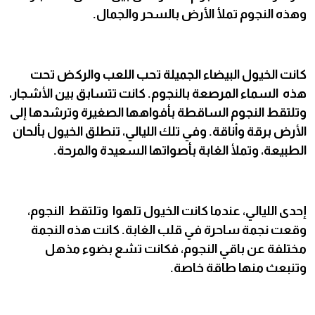
وهذه النجوم تملأ الأرض بالسحر والجمال.
كانت الخيول البيضاء الجميلة تحب اللعب والركض تحت
هذه السماء المرصعة بالنجوم. كانت تتسابق بين الأشجار،
وتلتقط النجوم الساقطة بأفواهها الصغيرة وترشدها إلى
الأرض برقة وأناقة. وفي تلك الليالي، تنطلق الخيول بألحان
الطبيعة، وتملأ الغابة بأصواتها السعيدة والمرحة.
إحدى الليالي، عندما كانت الخيول تلهوا وتلتقط النجوم،
وقعت نجمة ساحرة في قلب الغابة. كانت هذه النجمة
مختلفة عن باقي النجوم، فكانت تشع بضوء مذهل
وتنبعث منها طاقة خاصة.