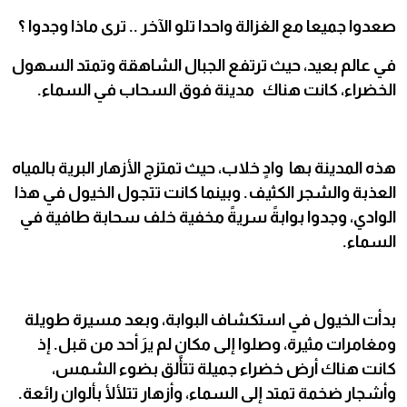
صعدوا جميعا مع الغزالة واحدا تلو الآخر .. ترى ماذا وجدوا ؟
في عالم بعيد، حيث ترتفع الجبال الشاهقة وتمتد السهول
الخضراء، كانت هناك مدينة فوق السحاب في السماء.
هذه المدينة بها وادٍ خلاب، حيث تمتزج الأزهار البرية بالمياه
العذبة والشجر الكثيف. وبينما كانت تتجول الخيول في هذا
الوادي، وجدوا بوابةً سريةً مخفية خلف سحابة طافية في
السماء.
بدأت الخيول في استكشاف البوابة، وبعد مسيرة طويلة
ومغامرات مثيرة، وصلوا إلى مكانٍ لم يرَ أحد من قبل. إذ
كانت هناك أرض خضراء جميلة تتألق بضوء الشمس،
وأشجار ضخمة تمتد إلى السماء، وأزهار تتلألأ بألوان رائعة.