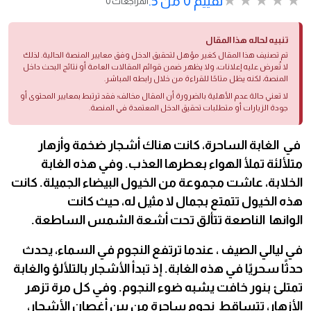
تقييم 0 من 5.
0 المراجعات
تنبيه لحاله هذا المقال
تم تصنيف هذا المقال كغير مؤهل لتحقيق الدخل وفق معايير المنصة الحالية. لذلك
لا تُعرض عليه إعلانات، ولا يظهر ضمن قوائم المقالات العامة أو نتائج البحث داخل
المنصة، لكنه يظل متاحًا للقراءة من خلال رابطه المباشر.
لا تعني حالة عدم الأهلية بالضرورة أن المقال مخالف؛ فقد ترتبط بمعايير المحتوى أو
جودة الزيارات أو متطلبات تحقيق الدخل المعتمدة في المنصة.
في الغابة الساحرة، كانت هناك أشجار ضخمة وأزهار
متلألئة تملأ الهواء بعطرها العذب. وفي هذه الغابة
الخلابة، عاشت مجموعة من الخيول البيضاء الجميلة. كانت
هذه الخيول تتمتع بجمال لا مثيل له، حيث كانت
الوانها الناصعة تتألق تحت أشعة الشمس الساطعة.
في ليالي الصيف ، عندما ترتفع النجوم في السماء، يحدث
حدثًا سحريًا في هذه الغابة. إذ تبدأ الأشجار بالتلألؤ والغابة
تمتلئ بنور خافت يشبه ضوء النجوم. وفي كل مرة تزهر
الأزهار، تتساقط نجوم ساحرة من بين أغصان الأشجار،