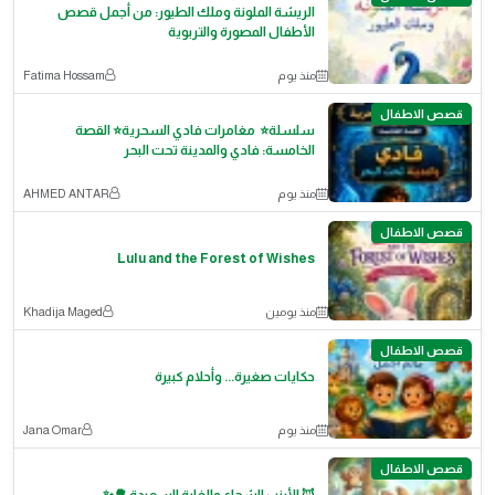
الريشة الملونة وملك الطيور: من أجمل قصص
الأطفال المصورة والتربوية
منذ يوم
Fatima Hossam
قصص الاطفال
سلسلة⭐ مغامرات فادي السحرية⭐ القصة
الخامسة: فادي والمدينة تحت البحر
منذ يوم
AHMED ANTAR
قصص الاطفال
Lulu and the Forest of Wishes
منذ يومين
Khadija Maged
قصص الاطفال
حكايات صغيرة... وأحلام كبيرة
منذ يوم
Jana Omar
قصص الاطفال