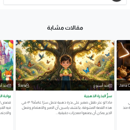
مقالات مشابة
Sara
Jana 
منذ أسبوع
منذ أ
سرُّ البذرة الذهبية
بوابة ا
ي
ماذا لو عثر طفل صغير على بذرة ذهبية تحمل سرًا غامضًا؟ 🌱 في
قصص الأ
 منذ
هذه القصة المشوقة، يكتشف ياسين أن الصبر والاهتمام وفعل
فيه القي
الخير يمكن أن يصنعوا معجزات حقيقية....
والاجتم