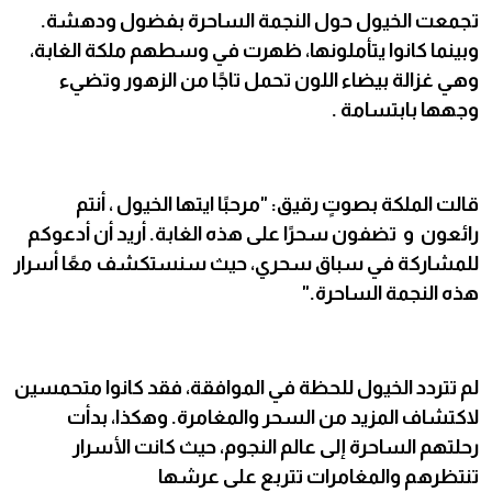
تجمعت الخيول حول النجمة الساحرة بفضول ودهشة.
وبينما كانوا يتأملونها، ظهرت في وسطهم ملكة الغابة،
وهي غزالة بيضاء اللون تحمل تاجًا من الزهور وتضيء
وجهها بابتسامة .
قالت الملكة بصوتٍ رقيق: "مرحبًا ايتها الخيول ، أنتم
رائعون و تضفون سحرًا على هذه الغابة. أريد أن أدعوكم
للمشاركة في سباق سحري، حيث سنستكشف معًا أسرار
هذه النجمة الساحرة."
لم تتردد الخيول للحظة في الموافقة، فقد كانوا متحمسين
لاكتشاف المزيد من السحر والمغامرة. وهكذا، بدأت
رحلتهم الساحرة إلى عالم النجوم، حيث كانت الأسرار
تنتظرهم والمغامرات تتربع على عرشها