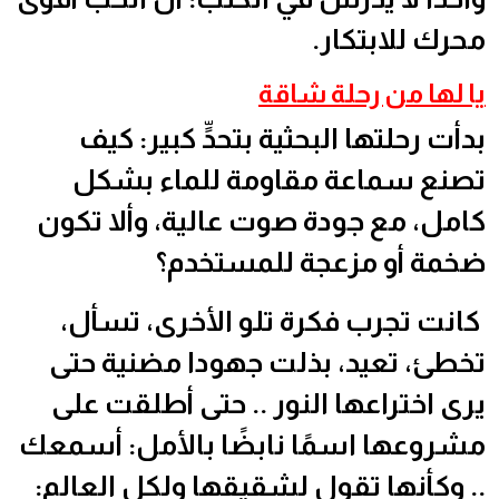
محرك للابتكار.
يا لها من رحلة شاقة
بدأت رحلتها البحثية بتحدٍّ كبير: كيف
تصنع سماعة مقاومة للماء بشكل
كامل، مع جودة صوت عالية، وألا تكون
ضخمة أو مزعجة للمستخدم؟
كانت تجرب فكرة تلو الأخرى، تسأل،
تخطئ، تعيد، بذلت جهودا مضنية حتى
يرى اختراعها النور .. حتى أطلقت على
مشروعها اسمًا نابضًا بالأمل: أسمعك
.. وكأنها تقول لشقيقها ولكل العالم: