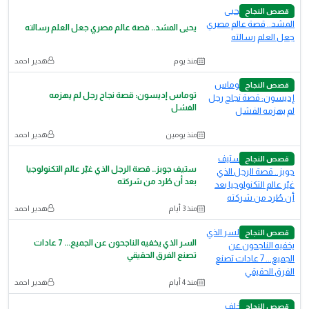
قصص النجاح
يحيى المشد.. قصة عالم مصري جعل العلم رسالته
منذ يوم
هدير احمد
قصص النجاح
توماس إديسون: قصة نجاح رجل لم يهزمه
الفشل
منذ يومين
هدير احمد
قصص النجاح
ستيف جوبز.. قصة الرجل الذي غيّر عالم التكنولوجيا
بعد أن طُرد من شركته
منذ 3 أيام
هدير احمد
قصص النجاح
السر الذي يخفيه الناجحون عن الجميع... 7 عادات
تصنع الفرق الحقيقي
منذ 4 أيام
هدير احمد
قصص النجاح