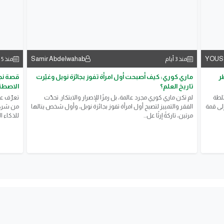
Samir Abdelwahab
YOUS
منذ 3 أيام
منذ 5 أيام
ر
ماري كوري: كيف أصبحت أول امرأة تفوز بجائزة نوبل وغيّرت
قصة نجا
تاريخ العلم؟
الاصطنا
تلطة
لم تكن ماري كوري مجرد عالمة، بل رمزًا للإصرار والابتكار. تحدّت
إلى قمة
الفقر والتمييز لتصبح أول امرأة تفوز بجائزة نوبل، وأول شخص ينالها
من شركة
مرتين، تاركةً إرثًا عل...
للذكاء ا