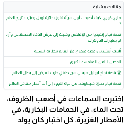
مقالات مشابة
ماري كوري: كيف أصبحت أول امرأة تفوز بجائزة نوبل وغيّرت تاريخ العلم
؟
قصة نجاح إنفيديا: من الإفلاس وشيك إلى عرش الذكاء الاصطناعي وأرب
اح بمليارات الدولارات
ألبرت أينشتاين: قصة عبقري غيّر العالم بنظرية النسبية
الفصل الثامن: المنافسة الكبرى
🏆 قصة نجاح ليونيل ميسي: من طفلٍ حارب المرض إلى بطل العالم
قصة نجاح حمزة شيماييف.. من حياة اللجوء إلى أحد أخطر مقاتلي العالم
اختبرت السماعات في أصعب الظروف:
تحت الماء، في الحمامات البخارية، في
الأمطار الغزيرة. كل اختبار كان يولد