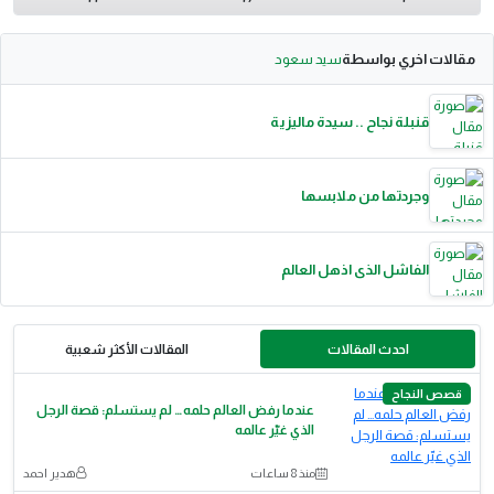
مقالات اخري بواسطة
سيد سعود
قنبلة نجاح .. سيدة ماليزية
وجردتها من ملابسها
الفاشل الذى اذهل العالم
احدث المقالات
المقالات الأكثر شعبية
قصص النجاح
عندما رفض العالم حلمه… لم يستسلم: قصة الرجل
الذي غيّر عالمه
منذ 8 ساعات
هدير احمد