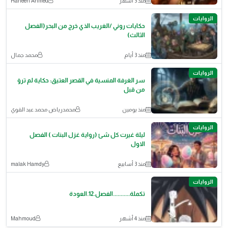
منذ 3 أشهر
Haneen Ahmed
الروايات
حكايات روني /الغريب الذي خرج من البحر(الفصل
الثالث)
منذ 3 أيام
محمد جمال
الروايات
سر الغرفة المنسية في القصر العتيق: حكاية لم تروَ
من قبل
منذ يومين
محمدرياض محمد عبد القوي
الروايات
ليلة غيرت كل شئ (رواية غزل البنات ) الفصل
الاول
منذ 3 أسابيع
malak Hamdy
الروايات
تكملة...........الفصل.12.العودة
منذ 4 أشهر
Mahmoud