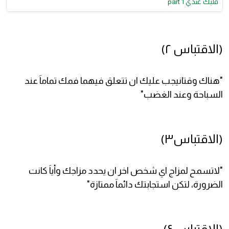
قلبك عندي part 1
(الاقتباس ٢)
"هناك وقتانيجب عليك ان تتعلق فيهما فمك تماماَ عند
السباحة وعند الغضب"
(الاقتباس٣)
"لاتسمح لمزاج اي شخص اخر ان يحدد مزاجك وأياَ كانت
الضرورة، لتكن استجابتك دائماَ ممتازة"