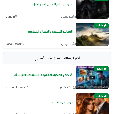
عروس عالم الظلال الجزء الأول
منذ يومين
Mariam
الروايات
الممالك السبعه والمختاره العظيمه
منذ يومين
Nada Nassar
أكثر المقالات تقييمًا هذا الأسبوع
الروايات
🌌 صدى الذاكرة المفقودة: استيقاظ الغريب 🌌
منذ 4 أشهر
Mohand Hossam
الروايات
روايه حياه الاسد