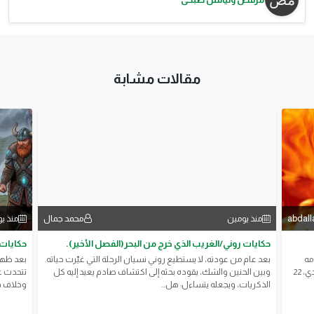
مقالات مشابة
abdall
محمد جمال
منذ يومين
منذ ي
حكايات روني/الغريب الذي خرج من البحر(الفصل الأخير).
حكايات 
 ودمه
بعد عام من عودته، لا يستطيع روني نسيان الرحلة التي غيّرت حياته.
بعد ظهو
تقيل شوية بس قلبه طيب. بيكره الزحمة وبيحب الكتب, ساندي، 22
وبين الحنين والشك، يقوده بحثه إلى اكتشاف صادم يعيد إليه كل
تتحدث عن
الذكريات، ويجعله يتساءل: هل...
وخلاف ق