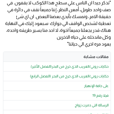
"تذكر جيدا ان الناس علي سطح هذا الكوكب لا يقفون في
صف واحد طويل، أمعن النظر، إننا جميعاً نقف في دائرة في
حقيقة الامر، ونمسك بأيدي بعضنا البعض ان اي شئ
تعطية لشخص الواقف الي جوارك سبعود إليك في النهاية
هناك قدر يجعلنا جميعاً اخوة، لا احد منا يسير طريقه واحده،
وكل ماندخله علي حياه الاخرين
يعود مره اخري الي حياتنا"
مقالات مشابة
حكايات روني/الغريب الذي خرج من البحر(الفصل الأخير).
حكايات روني/الغريب الذي خرج من البحر (الفصل الرابع)
على حافة الإنهيار
فيلا رقم 19
الرسالة التي دمرت زواج