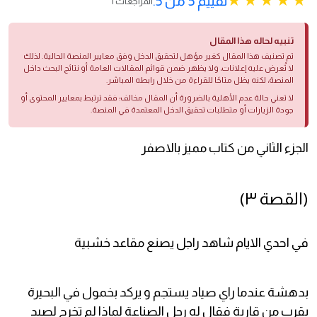
تقييم 5 من 5.
1 المراجعات
تنبيه لحاله هذا المقال
تم تصنيف هذا المقال كغير مؤهل لتحقيق الدخل وفق معايير المنصة الحالية. لذلك
لا تُعرض عليه إعلانات، ولا يظهر ضمن قوائم المقالات العامة أو نتائج البحث داخل
المنصة، لكنه يظل متاحًا للقراءة من خلال رابطه المباشر.
لا تعني حالة عدم الأهلية بالضرورة أن المقال مخالف؛ فقد ترتبط بمعايير المحتوى أو
جودة الزيارات أو متطلبات تحقيق الدخل المعتمدة في المنصة.
الجزء الثاني من كتاب مميز بالاصفر
(القصة ٣)
في احدي الايام شاهد راجل يصنع مقاعد خشبية
بدهشة عندما راي صياد يستجم و يركد بخمول في البحيرة
بقرب من قاربة فقال له رجل الصناعة لماذا لم تخرج لصيد