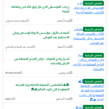
قصص تاريخية
زرياب: الموسيقي الذي غيّر ذوق الأندلس وثقافة
أوروبا
منذ 4 أشهر
شهد محمد مدبولي
قصص تاريخية
أمنمحات الأول: مؤسس الدولة الوسطى وباني
الاستقرار بعد الفوضى
منذ 4 أشهر
محمد عبد السلام الشامي
قصص تاريخية
أسرار وادي الملوك.. خزائن التاريخ المعلقة بين
الأرض والسماء
منذ يومين
Ahmad ehab
قصص تاريخية
🏛️🌊 أطلنطس: الحقيقة الكاملة وراء المدينة
المفقودة التي حيّرت العالم 🌊🏛️
منذ 3 أسابيع
Iceazn
قصص تاريخية