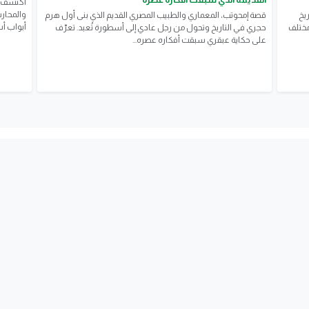
اكتشف ق
والمحارب
يخ
قصة إمحوتب، المعماري والطبيب المصري القديم الذي بنى أول هرم
أبواب أ
مختلف
حجري في التاريخ وتحول من رجل عادي إلى أسطورة تُعبد. تعرّف
على حكاية عبقري سبقت أفكاره عصره...