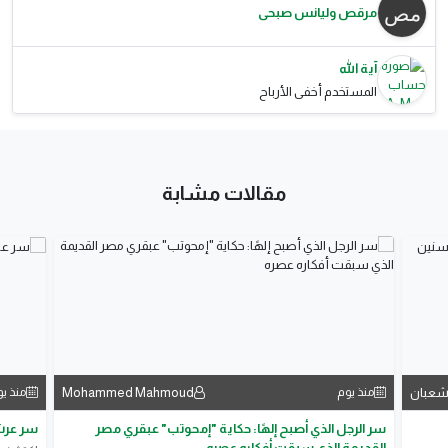
مرقص وليانس صبحى
آية الله
المستخدم أخفى الأرباح
مقالات مشابة
شعبان
Mohammed Mahmoud
منذ يوم
منذ ي
سر الرجل الذي أصبح إلهًا: حكاية "إمحوتب" عبقري مصر
سر عرش 
القديمة الذي سبقت أفكاره عصره