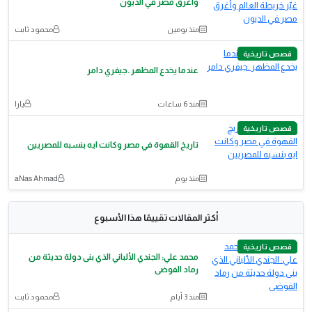
وأغرق مصر في الديون
منذ يومين
محمود ثابت
قصص تاريخية
عندما يخدع المظهر .جيفري دامر
منذ 6 ساعات
يارا
قصص تاريخية
تاريخ القهوة في مصر وكانت ايه بنسبه للمصريين
منذ يوم
aNas Ahmad
أكثر المقالات تقييمًا هذا الأسبوع
قصص تاريخية
محمد علي: الجندي الألباني الذي بنى دولة حديثة من
رماد الفوضى
منذ 3 أيام
محمود ثابت