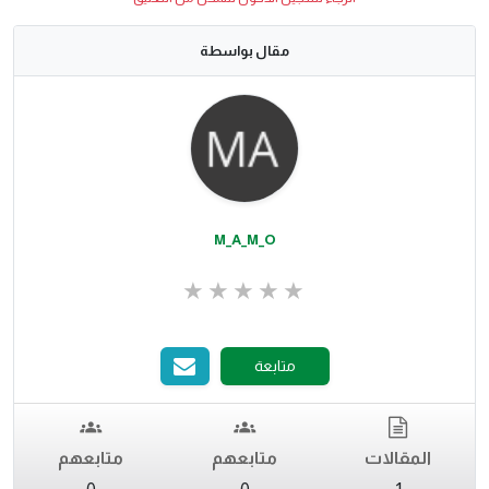
مقال بواسطة
M_A_M_O
متابعة
المقالات
متابعهم
متابعهم