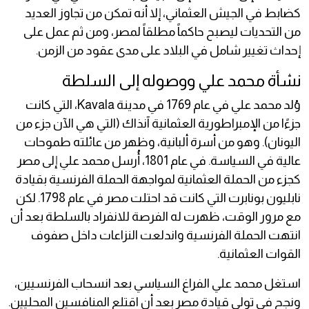
كضابط في الجيش العثماني، إلا أنه تمكن من تجاوز العديد
من التحديات ليصبح حاكماً مطلقاً لمصر، ومن ثم عمل على
إحداث تغيير شامل في البلاد على مدى عقود من الزمن.
نشأة محمد علي ووصوله إلى السلطة
وُلد محمد علي في عام 1769 في مدينة Kavala، التي كانت
جزءًا من الإمبراطورية العثمانية آنذاك (التي هي الآن جزء من
اليونان). وهو من أسرة ألبانية، وظهر من عائلته طموحات
عالية في السياسة. في عام 1801، أُرسل محمد علي إلى مصر
كجزء من الحملة العثمانية لمواجهة الحملة الفرنسية بقيادة
نابليون بونابرت التي كانت قد احتلت مصر في عام 1798. لكن
مع مرور الوقت، ظهرت له الفرصة للانفراد بالسلطة بعد أن
انتهت الحملة الفرنسية واندلعت النزاعات داخل صفوف
القوات العثمانية.
استغل محمد علي الفراغ السياسي بعد انسحاب الفرنسيين،
ونجح في تولي قيادة مصر بعد أن اقتلع المنافسين المحليين.