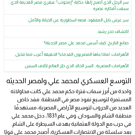
سر الرجل الذي أصبح إلهًا: حكاية "إمحوتب" عبقري مصر القديمة الذي
سبقت أفكاره عصره
سر عرش بابل المفقود: قصه اسطورية عن الخيانة والأمل
اكتشاف حجر رشيد
صانع التاريخ: كيف أسس محمد علي مصر الحديثة؟
الأهرامات: لماذا بناها المصريون القدماء؟ الحقيقة أغرب مما تتخيل
الأهرامات المصرية.. السر الخالد الذي حيّر العالم لآلاف السنين
التوسع العسكري لمحمد علي ولمصر الحديثه
واحدة من أبرز سمات فترة حكم محمد علي كانت محاولاته
المستمرة لتوسيع نفوذ مصر في المنطقة. فقد خاض
العديد من الحروب لتوسيع الأراضي المصرية، مستهدفًا
منطقة الشام والسودان. وفي عام 1831، دخل محمد علي
في حرب مع الدولة العثمانية بهدف السيطرة على الشام.
بعد سلسلة من الانتصارات العسكرية، أصبح محمد علي قويًا