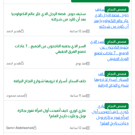
قصص النجاح
ستيف جوبز.. قصة الرجل الذي غيّر عالم التكنولوجيا
بعد أن طُرد من شركته
منذ 12 ساعة
هدير احمد
قصص النجاح
السر الذي يخفيه الناجحون عن الجميع... 7 عادات
تصنع الفرق الحقيقي
منذ يوم
هدير احمد
قصص النجاح
خلف الستار: أسرار لا ترويها شوارع النجاح البراقة
منذ 11 ساعة
محمد محمود
قصص النجاح
ماري كوري: كيف أصبحت أول امرأة تفوز بجائزة
نوبل وغيّرت تاريخ العلم؟
منذ 12 ساعة
Samir Abdelwahab