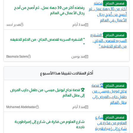
قصص النجاح
رفضته أكثر من 30 جهة عمل.. ثم أصبح من أنجح
رجال الأعمال في العالم
منذ 3 أيام
هدير احمد
قصص النجاح
​" الشفره السريه لقصص النجاح : من الحلم للحقيقه
"
منذ يومين
Basmala Salem
أكثر المقالات تقييمًا هذا الأسبوع
قصص النجاح
🏆 قصة نجاح ليونيل ميسي: من طفلٍ حارب المرض
إلى بطل العالم
منذ 3 أيام
Mohamed Abdelsatar
قصص النجاح
شارع العلوم من فكرة فى شارع إلى إمبراطورية
ناجحة