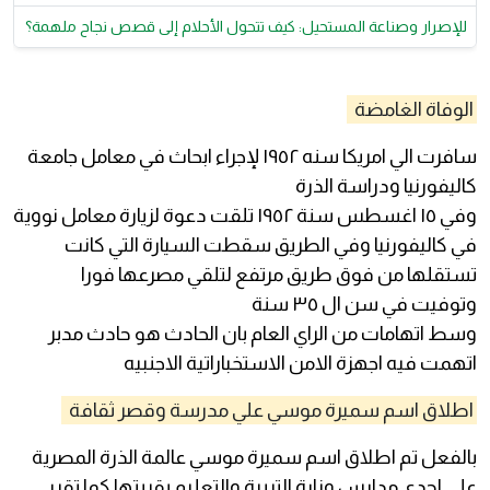
للإصرار وصناعة المستحيل: كيف تتحول الأحلام إلى قصص نجاح ملهمة؟
الوفاة الغامضة
سافرت الي امريكا سنه ١٩٥٢ لإجراء ابحاث في معامل جامعة
كاليفورنيا ودراسة الذرة
وفي ١٥ اغسطس سنة ١٩٥٢ تلقت دعوة لزيارة معامل نووية
في كاليفورنيا وفي الطريق سقطت السيارة التي كانت
تستقلها من فوق طريق مرتفع لتلقي مصرعها فورا
وتوفيت في سن ال ٣٥ سنة
وسط اتهامات من الراي العام بان الحادث هو حادث مدبر
اتهمت فيه اجهزة الامن الاستخباراتية الاجنبيه
اطلاق اسم سميرة موسي علي مدرسة وقصر ثقافة
بالفعل تم اطلاق اسم سميرة موسي عالمة الذرة المصرية
علي احدي مدارس وزارة التربية والتعليم بقريتها كما تقرر