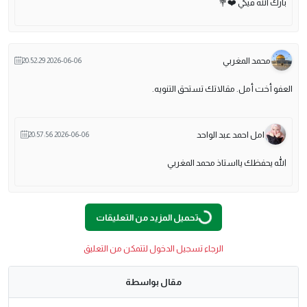
بارك الله فيكي ❤️💐
محمد المغربي
2026-06-06 20:52:29
العفو أخت أمل. مقالاتك تستحق التنويه.
امل احمد عبد الواحد
2026-06-06 20:57:56
الله يحفظك يااستاذ محمد المغربي
G
.
تحميل المزيد من التعليقات
L
O
A
D
I
N
.
.
الرجاء تسجيل الدخول لتتمكن من التعليق
مقال بواسطة