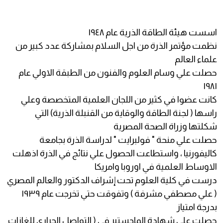
اسست هيئة الطاقة الذرية عام ١٩٤٨
نظمت مؤتمر الذرة من اجل السلام بمشاركة عدد كبير من
علماء العالم
حصلت علي وسام العلوم والفنون من الطبقة الاولي عام
١٩٨١
كانت عضوا في كثير من اللجان العلمية المتخصصة وعلي
راسها ( لجنة الطاقة والوقاية من القنبلة الذرية) التي
شكلتها وزراة الصحة المصرية
حصلت علي منحة " فولبرايت " لدراسة الذرة بجامعة
كاليفورنيا ، واستطاعت الحصول علي نتائج في الذرة اذهلت
الاوساط العلمية في اوروبا وامريكا
درست في كلية العلوم تحت إشراف الدكتور والعالم المصري
( علي مصطفي مشرفة ) وتفوقت حتي تخرجت عام ١٩٣٩
بدرجة امتياز
حصلت علي شهادة الماجستير في ( التواصل الحراري للغازات