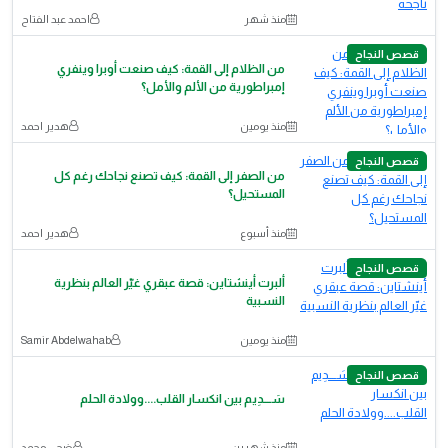
منذ شهر
احمد عبد الفتاح
قصص النجاح
من الظلام إلى القمة: كيف صنعت أوبرا وينفري
إمبراطورية من الألم والأمل؟
منذ يومين
هدير احمد
قصص النجاح
من الصفر إلى القمة: كيف تصنع نجاحك رغم كل
المستحيل؟
منذ أسبوع
هدير احمد
قصص النجاح
ألبرت أينشتاين: قصة عبقري غيّر العالم بنظرية
النسبية
منذ يومين
Samir Abdelwahab
قصص النجاح
سَــــدِيم بين انكسار القلب....وولادة الحلم
منذ شهرين
ضحى محمد