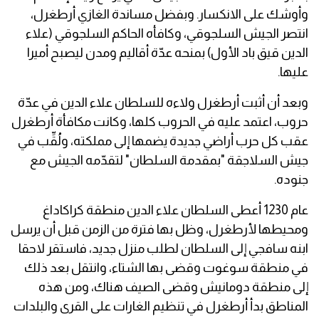
وأوشك على الانكسار. وبفضل مساندة الغازي أرطغرل،
انتصر الجيش السلجوقي، وكافأه الحاكم السلجوقي (علاء
الدين قيق باد الأول) بمنحه عدّة أقاليم ومدن ليصبح أميرا
عليها.
وبعد أن أثبت أرطغرل ولاءه للسلطان علاء الدين في عدّة
حروب، اعتمد عليه في الحروب كلها، وكانت مكافأة أرطغرل
عقب كل حرب أراضي جديدة يضمها إلى مملكته، ولُقِّب في
جيش السلاجقة "بمقدمة السلطان" لتقدّمه الجيش مع
جنوده.
عام 1230 أعطى السلطان علاء الدين منطقة كراكاداغ
ومحيطها لأرطغرل، وظل بها فترة من الزمن قبل أن يرسل
ابنه سافجي إلى السلطان لطلب منزل جديد، فاستقر لاحقا
في منطقة سوغوت وقضى بها الشتاء، وانتقل بعد ذلك
إلى منطقة دومانيش وقضى الصيف هناك، ومن هذه
المناطق بدأ أرطغرل في تنظيم الغارات على القرى والبلدات