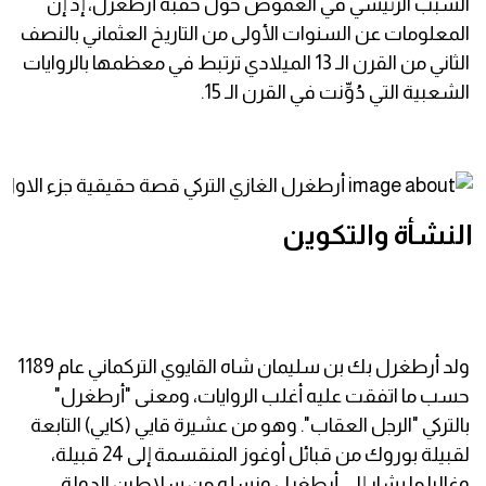
السبب الرئيسي في الغموض حول حقبة أرطغرل، إذ إن
المعلومات عن السنوات الأولى من التاريخ العثماني بالنصف
الثاني من القرن الـ 13 الميلادي ترتبط في معظمها بالروايات
الشعبية التي دُوِّنت في القرن الـ 15.
النشأة والتكوين
ولد أرطغرل بك بن سليمان شاه القايوي التركماني عام 1189
حسب ما اتفقت عليه أغلب الروايات، ومعنى "أرطغرل"
بالتركي "الرجل العقاب". وهو من عشيرة قايي (كايي) التابعة
لقبيلة بوروك من قبائل أوغوز المنقسمة إلى 24 قبيلة،
وغالبا ما يشار إلى أرطغرل ونسله من سلاطين الدولة