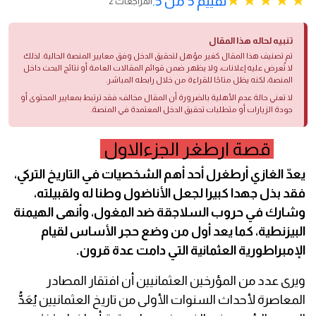
تقييم 5 من 5.
2 المراجعات
تنبيه لحاله هذا المقال
تم تصنيف هذا المقال كغير مؤهل لتحقيق الدخل وفق معايير المنصة الحالية. لذلك
لا تُعرض عليه إعلانات، ولا يظهر ضمن قوائم المقالات العامة أو نتائج البحث داخل
المنصة، لكنه يظل متاحًا للقراءة من خلال رابطه المباشر.
لا تعني حالة عدم الأهلية بالضرورة أن المقال مخالف؛ فقد ترتبط بمعايير المحتوى أو
جودة الزيارات أو متطلبات تحقيق الدخل المعتمدة في المنصة.
قصة ارطغر الجزءالاول
يعدّ الغازي أرطغرل أحد أهم الشخصيات في التاريخ التركي،
فقد بذل جهدا كبيرا لجعل الأناضول وطنا له ولقبيلته،
وشارك في حروب السلاجقة ضد المغول، وأنهى الهيمنة
البيزنطية، كما يعد أول من وضع حجر الأساس لقيام
الإمبراطورية العثمانية التي دامت عدة قرون.
ويرى عدد من المؤرخين العثمانيين أن افتقار المصادر
المعاصرة لأحداث السنوات الأولى من تاريخ العثمانيين يُعَدُّ