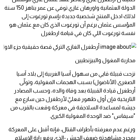
الدولة العثمانية واورهان غازي توفي عن عمر يناهز 150 سنة
لذلك ادخل المنتج شخصية جديدة بإسم تورغوت إلى
المؤسس عثمان برغم أن تورغوت الذي كان مع عثمان هو
نفسة تورغوت اللي كان في قيامة ارطغرل
محاربة المغول والبيزنطيين
نزحت قبيلة قايي من سهول آسيا الغربية إلى بلاد آسيا
الصغرى (الأناضول) بسبب الهجمات المغولية، وتولّى
أرطغرل قيادة القبيلة بعد وفاة والده، وحسب المصادر
التاريخية فإن أول ظهور فعليّ لأرطغرل حين سارع مع
جيشه لمساعدة السلاجقة في معركة وقعت بالقرب من
"سيفاس" ضد الوحدة المغولية الكبرى.
ورغم عدم معرفته بأطراف القتال، فإنه أقبل على المعركة
بمجرد مشاهدته ضعف الجيش -الذي يرفع راية الإسلام