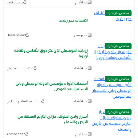
منذ 4 أيام
محمود ثابت
قصص تاريخية
اكتشاف حجر رشيد
منذ يومين
Hassan Saad
قصص تاريخية
زرياب: الموسيقي الذي غيّر ذوق الأندلس وثقافة
أوروبا
منذ 4 أشهر
شهد محمد مدبولي
قصص تاريخية
أمنمحات الأول: مؤسس الدولة الوسطى وباني
الاستقرار بعد الفوضى
منذ 4 أشهر
محمد عبد السلام الشامي
قصص تاريخية
أسرار وادي الملوك.. خزائن التاريخ المعلقة بين
الأرض والسماء
منذ 3 أيام
Ahmad ehab