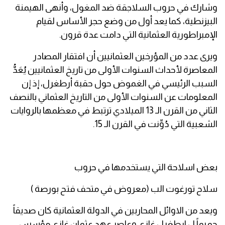
وشارك في حروب السلاجقة ضد المغول، وأنهى الهيمنة
البيزنطية، كما يعد أول من وضع حجر الأساس لقيام
الإمبراطورية العثمانية التي دامت عدة قرون.
ويرى عدد من المؤرخين العثمانيين أن افتقار المصادر
المعاصرة لأحداث السنوات الأولى من تاريخ العثمانيين يُعَدُّ
السبب الرئيسي في الغموض حول حقبة أرطغرل، إذ إن
المعلومات عن السنوات الأولى من التاريخ العثماني بالنصف
الثاني من القرن الـ 13 الميلادي ترتبط في معظمها بالروايات
الشعبية التي دُوِّنت في القرن الـ 15.
بعض اسلاحة التي يستخدمها في حروب
سلاح تورغوت الب (معروض في متحف فتح بورصة )
ويعد من الاوائل المحاربين في الدولة العثمانية كان صديقاً
حميماً ل ارطغرل غازي وعاصر عهد عثمان غازي مؤسس