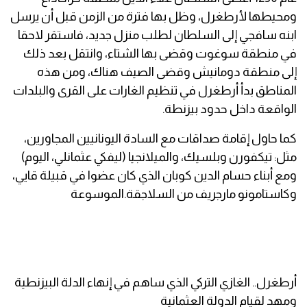
ومحيطها لأرطغرل، وظل بها فترة من الزمن قبل أن يرسل
ابنه سافجي إلى السلطان لطلب منزل جديد، فاستقر لاحقا
في منطقة سوغوت وقضى بها الشتاء، وانتقل بعد ذلك
إلى منطقة دومانيش وقضى الصيف هناك، ومن هذه
المناطق بدأ أرطغرل في تنظيم الغارات على القرى والبلدات
الواقعة داخل حدود بيزنطة.
كما حاول إقامة صداقات مع السادة اليونانيين المجاورين،
مثل: تيكفورن وبلسيك، والميلانجيا (ليفكي عثمانلي، اليوم)
ومع أبناء حسام الدين كوبان الذي كان عضوا في قبيلة قايي،
وكاستامونو مارجريف من السلاجقة.الموسوعة
أرطغرل.. الغازي التركي الذي ساهم في إنهاء الدلة البيزنطية
ومهد لقيام الدولة العثمانية