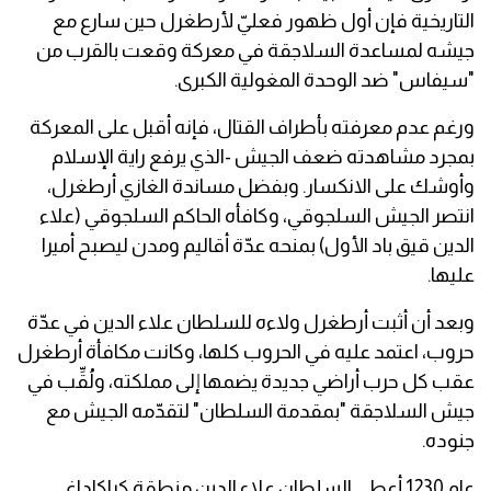
التاريخية فإن أول ظهور فعليّ لأرطغرل حين سارع مع
جيشه لمساعدة السلاجقة في معركة وقعت بالقرب من
"سيفاس" ضد الوحدة المغولية الكبرى.
ورغم عدم معرفته بأطراف القتال، فإنه أقبل على المعركة
بمجرد مشاهدته ضعف الجيش -الذي يرفع راية الإسلام
وأوشك على الانكسار. وبفضل مساندة الغازي أرطغرل،
انتصر الجيش السلجوقي، وكافأه الحاكم السلجوقي (علاء
الدين قيق باد الأول) بمنحه عدّة أقاليم ومدن ليصبح أميرا
عليها.
وبعد أن أثبت أرطغرل ولاءه للسلطان علاء الدين في عدّة
حروب، اعتمد عليه في الحروب كلها، وكانت مكافأة أرطغرل
عقب كل حرب أراضي جديدة يضمها إلى مملكته، ولُقِّب في
جيش السلاجقة "بمقدمة السلطان" لتقدّمه الجيش مع
جنوده.
عام 1230 أعطى السلطان علاء الدين منطقة كراكاداغ