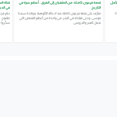
لأمل
قصة فرعون كاملة: من الطغيان إلى الغرق.. أعظم عبرة في
قناة ال
التاريخ
في الد
ك
تعرّف على قصة فرعون كاملة، منذ ادعائه الألوهية، وولادة سيدنا
حلم فرع
موسى، وحتى هلاكه في البحر، في واحدة من أعظم القصص التي
طموح، ل
تحمل العبر والدروس.
سخّروا ف