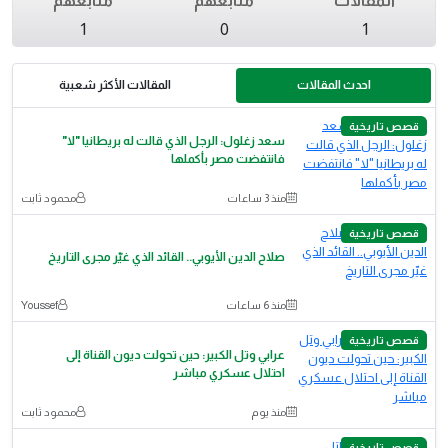
المقالات
متابعهم
متابعهم
1
0
1
احدث المقالات
المقالات الأكثر شعبية
قصص تاريخية
سعد زغلول: الرجل الذي قالت له بريطانيا "لا"
فانتفضت مصر بأكملها
منذ 3 ساعات
محمود ثابت
قصص تاريخية
صلاح الدين الأيوبي.. القائد الذي غيّر مجرى التاريخ
منذ 6 ساعات
Youssef
قصص تاريخية
عرابي وتل الكبير: حين تحولت ديون القناة إلى
احتلال عسكري مباشر
منذ يوم
محمود ثابت
قصص تاريخية