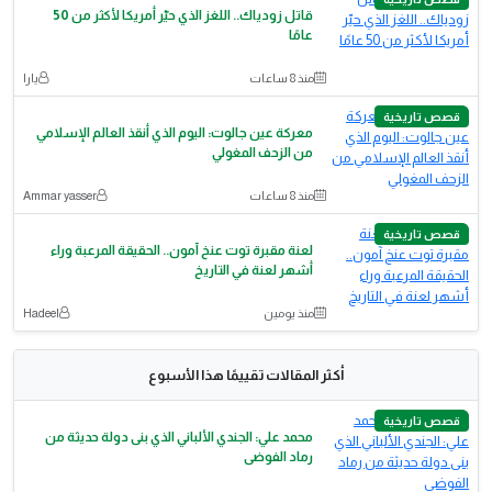
قاتل زودياك.. اللغز الذي حيّر أمريكا لأكثر من 50
عامًا
منذ 8 ساعات
يارا
قصص تاريخية
معركة عين جالوت: اليوم الذي أنقذ العالم الإسلامي
من الزحف المغولي
منذ 8 ساعات
Ammar yasser
قصص تاريخية
لعنة مقبرة توت عنخ آمون.. الحقيقة المرعبة وراء
أشهر لعنة في التاريخ
منذ يومين
Hadeel
أكثر المقالات تقييمًا هذا الأسبوع
قصص تاريخية
محمد علي: الجندي الألباني الذي بنى دولة حديثة من
رماد الفوضى