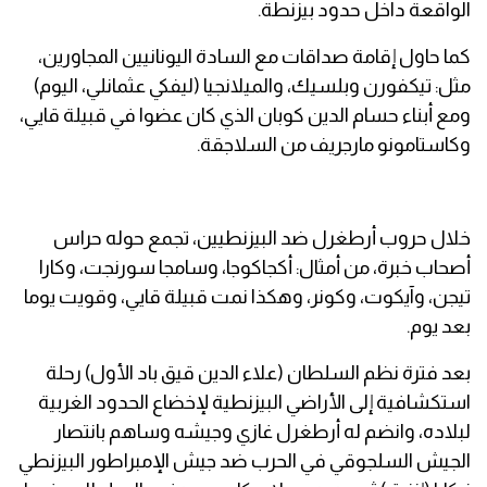
الواقعة داخل حدود بيزنطة.
كما حاول إقامة صداقات مع السادة اليونانيين المجاورين،
مثل: تيكفورن وبلسيك، والميلانجيا (ليفكي عثمانلي، اليوم)
ومع أبناء حسام الدين كوبان الذي كان عضوا في قبيلة قايي،
وكاستامونو مارجريف من السلاجقة.
خلال حروب أرطغرل ضد البيزنطيين، تجمع حوله حراس
أصحاب خبرة، من أمثال: أكجاكوجا، وسامجا سورنجت، وكارا
تيجن، وآيكوت، وكونر، وهكذا نمت قبيلة قايي، وقويت يوما
بعد يوم.
بعد فترة نظم السلطان (علاء الدين قيق باد الأول) رحلة
استكشافية إلى الأراضي البيزنطية لإخضاع الحدود الغربية
لبلاده، وانضم له أرطغرل غازي وجيشه وساهم بانتصار
الجيش السلجوقي في الحرب ضد جيش الإمبراطور البيزنطي