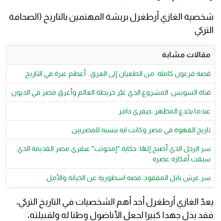
شخصية الغازي أرطغرل بريشة المهتمين بالتاريخ (الصحافة
التركي
مقالات مشابة
قصة فرعون كاملة: من الطغيان إلى الغرق.. أعظم عبرة في التاريخ
قناة السويس: المشروع الذي غيّر خريطة العالم وأغرق مصر في الديون
عندما يخدع المظهر .جيفري دامر
تاريخ القهوة في مصر وكانت ايه بنسبه للمصريين
سر الرجل الذي أصبح إلهًا: حكاية "إمحوتب" عبقري مصر القديمة الذي
سبقت أفكاره عصره
سر عرش بابل المفقود: قصه اسطورية عن الخيانة والأمل
يعدّ الغازي أرطغرل أحد أهم الشخصيات في التاريخ التركي،
فقد بذل جهدا كبيرا لجعل الأناضول وطنا له ولقبيلته،