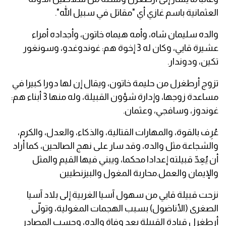
العثمانية باسم غازي أي "مقاتل في سبيل الله".
والده سليمان شاه، وأمه هيماه خاتون، وأجداده أمراء
عشيرة قايي، وكان له 3 إخوة هم: غوندوغدو، وسونغور
تكين، ودوندار.
تزوج أرطغرل من حليمة خاتون، ويقال إن لها دورا كبيرا في
مساعدة زوجها، وإدارة شؤون القبيلة، وله منها 3 أبناء هم:
غوندوز، وسافجي، وعثمان.
عُرِف بالقوة، والمهارات القتالية، والذكاء، والعدل، والكرم،
والشجاعة مثل والده، وقد سار على نهج الصالحين، كما أراد
أن يُعِدّ قبيلته إعدادا محكما، ويبني فيها القيم والمثل
والإيمان والعمل.محاربة المغول والبيزنطيين
نزحت قبيلة قايي من سهول آسيا الغربية إلى بلاد آسيا
الصغرى (الأناضول) بسبب الهجمات المغولية، وتولّى
أرطغرل قيادة القبيلة بعد وفاة والده، وحسب المصادر