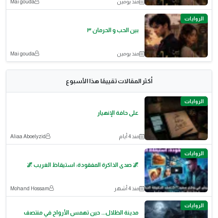
منذ يومين
Mai gouda
الروايات
بين الحب و الحرمان ٣
منذ يومين
Mai gouda
أكثر المقالات تقييمًا هذا الأسبوع
الروايات
على حافة الإنهيار
منذ 4 أيام
Aliaa Aboelyzid
الروايات
🌌 صدى الذاكرة المفقودة: استيقاظ الغريب 🌌
منذ 4 أشهر
Mohand Hossam
الروايات
مدينة الظلال... حين تهمس الأرواح في منتصف