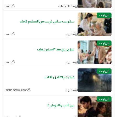
منذ 10 ساعات
محمد
الروايات
سكريبت سلمى خرجت من المطعم كامله
منذ يوم
محمد
الروايات
جوزى رجع بعد ٣ سنين غياب
منذ يوم
محمد
الروايات
فيلا رقم 19 الجزء الثالث
منذ يوم
mohamed elmasry
الروايات
بين الحب و الحرمان ٤