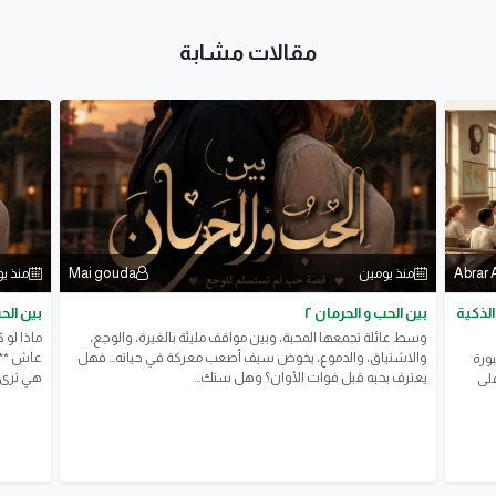
مقالات مشابة
Mai gouda
Abrar 
منذ يومين
منذ ي
الذكية
بين الحب و الحرمان ٢
بين الح
وسط عائلة تجمعها المحبة، وبين مواقف مليئة بالغيرة، والوجع،
ماذا لو 
والاشتياق، والدموع، يخوض سيف أصعب معركة في حياته... فهل
عاش **سي
بورة
يعترف بحبه قبل فوات الأوان؟ وهل ستك...
هي ترى ف
على