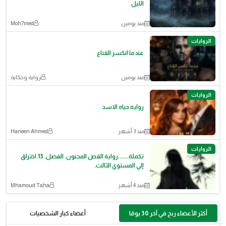
الليل
منذ يومين
Moh7med
الروايات
عندما انكسر القناع
منذ يومين
رواية وحكاية
الروايات
روايه حياه الاسد
منذ 3 أشهر
Haneen Ahmed
الروايات
تكملة.......رواية القص المجنون. الفصل. 13.اختراق
إلي المستوي الثالث.
منذ 4 أشهر
Mhamoud Taha
أكثر الأعضاء ربح في آخر 30 يومًا
أعضاء كبار الشخصيات