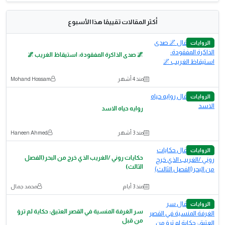
أكثر المقالات تقييمًا هذا الأسبوع
الروايات
🌌 صدى الذاكرة المفقودة: استيقاظ الغريب 🌌
منذ 4 أشهر
Mohand Hossam
الروايات
روايه حياه الاسد
منذ 3 أشهر
Haneen Ahmed
الروايات
حكايات روني /الغريب الذي خرج من البحر(الفصل
الثالث)
منذ 3 أيام
محمد جمال
الروايات
سر الغرفة المنسية في القصر العتيق: حكاية لم تروَ
من قبل