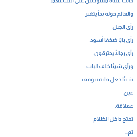
كانت عيناه مفتوحتين على اتساعهما
.
والعالم حوله بدأ يتغير
.
رأى الجبل
.
رأى بابًا ضخمًا أسود
.
رأى رجالًا يحترقون
.
ورأى شيئًا خلف الباب
.
شيئًا جعل قلبه يتوقف
.
عين
.
عملاقة
.
تفتح داخل الظلام
.
ثم
…