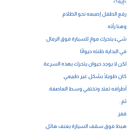
«
إيه؟
»
رفع الطفل إصبعه نحو الظلام
.
وهنا رأته
.
شيء يتحرك موازٍ للسيارة فوق الرمال
.
في البداية ظنته حيوانًا
.
لكن لا يوجد حيوان يتحرك بهذه السرعة
.
كان طويلًا بشكل غير طبيعي
.
أطرافه تمتد وتختفي وسط العاصفة
.
ثم
…
قفز
.
هبط فوق سقف السيارة بعنف هائل
.