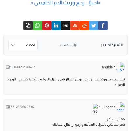
«
أخيرًا… رجع وريث الدم الخامس
.»
التعليقات
ترتيب حسب
( 3 )
anubis h
2026-06-07 20:00:48
تشرفت بمروركم علي روايتي برجاء انتظار باقي اجزاء الروايه وشكرا لكم علي الردود
الجميله
محمود ثابت
2026-06-07 17:51:22
ممتاز استمر
تابع مقالاتى بالقراءة المتأنية وارجو ان تنال اعجابك