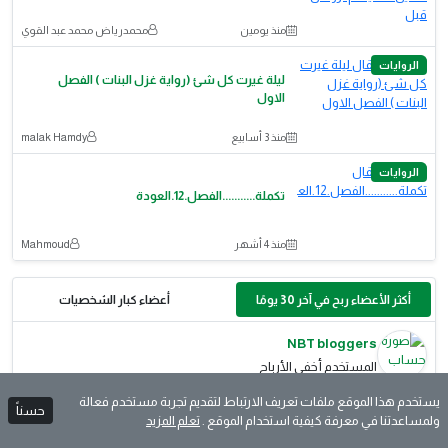
منذ يومين
محمدرياض محمد عبد القوي
الروايات
ليلة غيرت كل شئ (رواية غزل البنات ) الفصل
الاول
منذ 3 أسابيع
malak Hamdy
الروايات
تكملة...........الفصل.12.العودة
منذ 4 أشهر
Mahmoud
أكثر الأعضاء ربح في آخر 30 يومًا
أعضاء كبار الشخصيات
NBT bloggers
المستخدم أخفى الأرباح
يستخدم هذا الموقع ملفات تعريف الارتباط لتقديم تجربة مستخدم فعالة
حسناً
Muhammed Abdullah
ولمساعدتنا في معرفة كيفية استخدام الموقع .
تعلم المزيد
المستخدم أخفى الأرباح