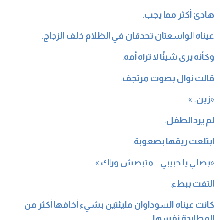
هادئ أكثر مما يجب
.
عيناه الواسعتان تحدقان في الظلام خلف الزجاج
.
وكأنه يرى شيئًا لا تراه أمه
.
قالت نوال بصوت مرتجف
:
«
زين
…»
لم يرد الطفل
.
ابتلعت ريقها بصعوبة
.
«
بصلي يا حبيبي… متبصش وراك
.»
التفت ببطء
.
كانت عيناه السوداوان مليئتين بشيء أخافها أكثر من
المطاردة نفسها
.