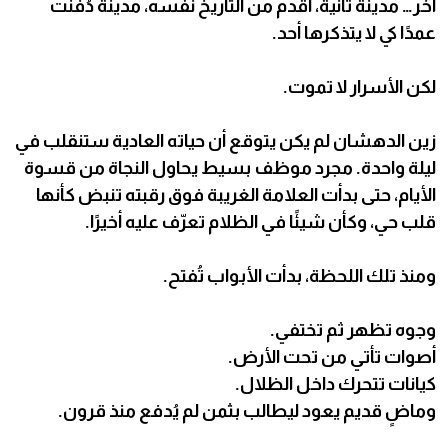
آخر… مدينة ثانية، أقدم من التاريخ نفسه، مدينة دُفنت
عمدًا كي لا يتذكرها أحد.
لكن الأسرار لا تموت.
زين الدهشان لم يكن يتوقع أن حياته العادية ستنقلب في
ليلة واحدة. مجرد موظف بسيط يحاول النجاة من قسوة
الأيام، حتى بدأت العلامة الغريبة فوق رقبته تنبض كأنها
قلب حي، وكأن شيئًا في الظلام تعرّف عليه أخيرًا.
ومنذ تلك اللحظة، بدأت الأبواب تُفتح.
وجوه تظهر ثم تختفي.
أصوات تأتي من تحت الأرض.
كيانات تتحرك داخل الظلال.
وماضٍ قديم يعود ليطالب بثمن لم يُدفع منذ قرون.