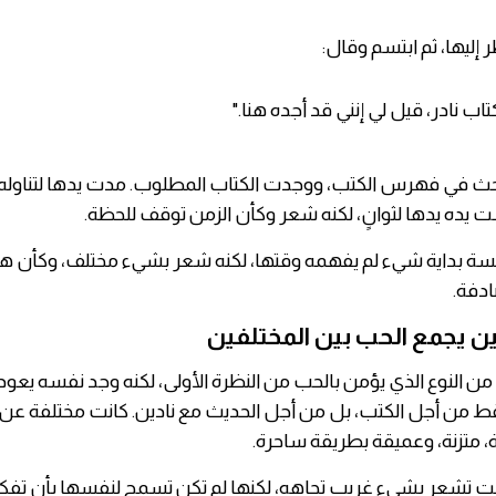
 إليها، ثم ابتسم وقال:
ب نادر، قيل لي إنني قد أجده هنا."
حث في فهرس الكتب، ووجدت الكتاب المطلوب. مدت يدها لتناوله ل
يده يدها لثوانٍ، لكنه شعر وكأن الزمن توقف للحظة.
سة بداية شيء لم يفهمه وقتها، لكنه شعر بشيء مختلف، وكأن هذا 
دفة.
ين يجمع الحب بين المختلفين
ن النوع الذي يؤمن بالحب من النظرة الأولى، لكنه وجد نفسه يعود إ
فقط من أجل الكتب، بل من أجل الحديث مع نادين. كانت مختلفة ع
 متزنة، وعميقة بطريقة ساحرة.
انت تشعر بشيء غريب تجاهه، لكنها لم تكن تسمح لنفسها بأن تفكر كث