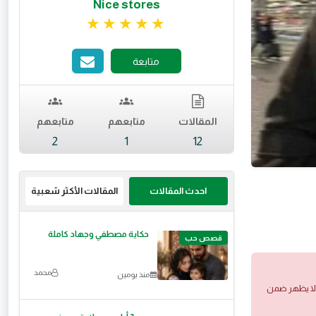
Nice stores
تقييم 5 من 5.
متابعة
المقالات
متابعهم
متابعهم
2
1
12
احدث المقالات
المقالات الأكثر شعبية
حكاية مصطفي وجهاد كاملة
قصص حب
محمد
منذ يومين
 ولا يظهر ضمن