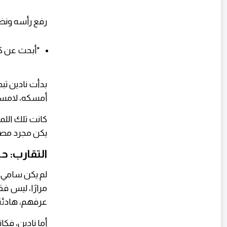
رفع رأسه ونظر
"أبحث عن كتا
بدأت نادين تب
أمسكه، لامست 
كانت تلك اللم
يكن مجرد مصا
التقارب: ح
لم يكن سامي م
مرارًا، ليس 
عرفهم، هادئة،
أما نادين، فك