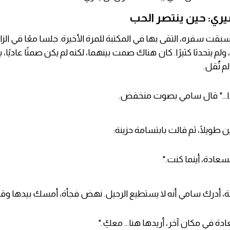
صيري: حين ينتصر الحب
 سبقت سفره، التقى بها في المكتبة للمرة الأخيرة. جلسا معًا في الزاوي
لم يتحدثا كثيرًا. كان هناك صمت بينهما، لكنه لم يكن صمتًا عاديًا، بل
م تُقل.
ا..." قال سامي بصوت منخفض.
ن طويلًا، ثم قالت بابتسامة حزينة:
سعادة، أينما كنت."
، أدرك سامي أنه لا يستطيع الرحيل. نهض فجأة، أمسك بيدها وقا
عادة في مكان آخر، أريدها هنا... معكِ."