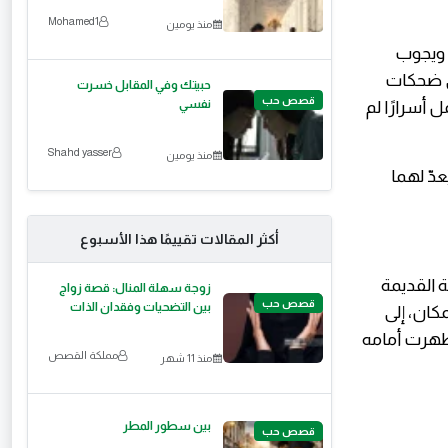
Mohamed1
منذ يومين
، ويجوب
في ضحكات
حبيتك وفي المقابل خسرت
قصص حب
 أسرارًا لم
نفسي
Shahd yasser
منذ يومين
دّ لهما
أكثر المقالات تقييمًا هذا الأسبوع
 القديمة
زوجة سهلة المنال: قصة زواج
قصص حب
بين التضحيات وفقدان الذات
مكان، إلى
 ظهرت أمامه
مملكة القصص
منذ 11 شهر
بين سطور المطر
قصص حب