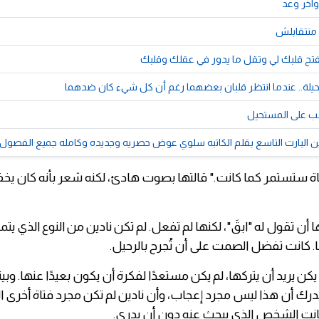
وآخر وعد
منتقابلش
ح قلبك لي وتقل ما يدور في عقلك وقلبك
ة.. عندما انتظر قلبان بعضهما رغم أن كل شيء كان ضدهما
حب على المستحيل
زين البارت التاسع بقلم الكاتبه سلوي عوض حصريه وجديده وكامله جميع الفصول
حياة ستستمر كما كانت." قالتها بصوت هادئ، لكنه شعر بأنه كان يخف
ا أن تقول له "ابقَ"، لكنها لم تفعل. لم تكن نادين من النوع الذي
ًا. كانت تفضل الصمت على أن تُجرح بالرحيل.
ن يريد أن يتركها، لم يكن مستعدًا لفكرة أن يكون بعيدًا عنها. وبي
أ يدرك أن هذا ليس مجرد إعجاب، وأن نادين لم تكن مجرد فتاة أخرى ا
كانت الشخص الذي يبحث عنه دون أن يدري.