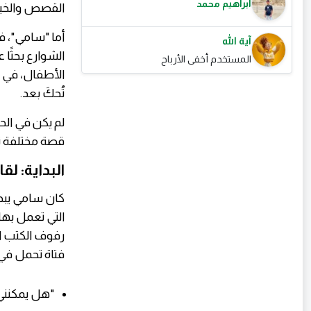
ابراهيم محمد
القصص والخيا
أما "سامي"، ف
آية الله
الشوارع بحثًا
المستخدم أخفى الأرباح
الأطفال، في ا
تُحكَ بعد.
لم يكن في الح
قصة مختلفة تما
البداية: لق
كان سامي يبحث
التي تعمل بها 
رفوف الكتب ال
فتاة تحمل في ع
"هل يمكنني