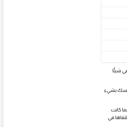
ي شيئًا
 يتمسك بشيء
نما كانت
لتقاها في