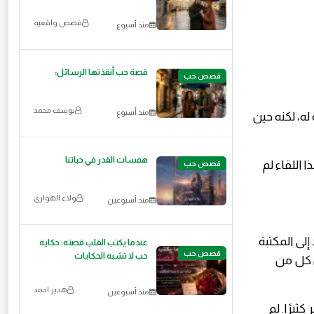
قصص واقعيه
منذ أسبوع
قصة حب أنقذتها الرسائل:
قصص حب
يوسف محمد
منذ أسبوع
ه، لكنه حين
همسات القدر في حياتنا
اللقاء لم
قصص حب
ولاء الهوارى
منذ أسبوعين
لى المكتبة
عندما يكتب القلب قصته: حكاية
قصص حب
حب لا تشبه الحكايات
ن كل من
هدير احمد
منذ أسبوعين
يرًا. لم