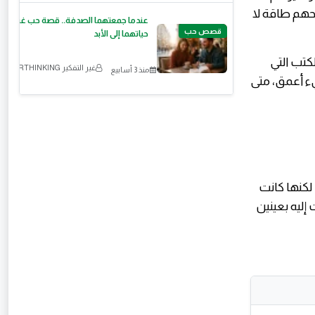
هم طاقة لا
عندما جمعتهما الصدفة.. قصة حب غيرت
قصص حب
حياتهما إلى الأبد
لكتب التي
غير التفكير OVERTHINKING
منذ 3 أسابيع
شيء أعمق، متى
 لكنها كانت
إليه بعينين