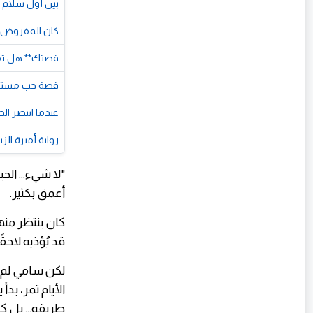
بين أول سلام 
كان المفروض 
قصتك** هل تفت
قصة حب مستحيل
عندما انتصر ال
رواية أميرة ال
"لا شيء... ال
أعمق بكثير.
كان ينتظر منه
قد يُؤذيه لاحق
لكن سامي لم يك
الأيام تمر، بد
طريقه... بل 