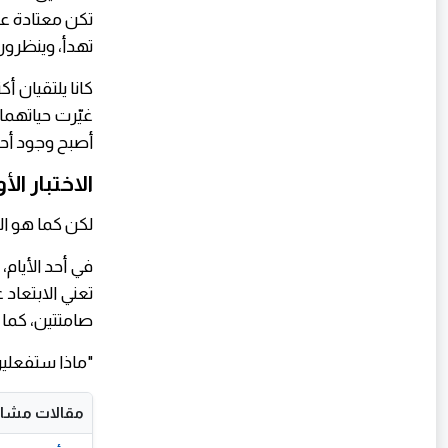
تكن معتادة ع
تهدأ، وينظرون 
كانا يلتقيان أ
غيّرت حياتهما،
أصبح وجود أحد
الاختبار ال
لكن كما هو الح
في أحد الأيام
تعني الابتعاد
صامتتين، كما ل
"ماذا ستفعلي
مقالات مشاب