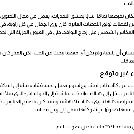
لات.
كان نقيضها تمامًا، شابًا يعشق التحديات، يعمل في مجال التصوير
 عن لقطات توثق اللحظات العابرة. كان يرى الجمال في كل زاوية، 
نعكاس الشمس على زجاج النوافذ، حتى في العيون الحزينة التي تحمل
سبان أن يلتقيا، ولم يكن أي منهما يبحث عن الحب، لكن القدر كان يع
مًا...
اء غير متوقع
 عن كتاب نادر لمشروع تصوير يعمل عليه، فقاده بحثه إلى المكتبة
نادين. دخل إلى هناك، وانجذب مباشرة إلى الجو الدافئ الذي يملأ ال
متراصة كأنها تروي حكايات لا نهائية. وبينما كان يتصفح العناوين،
ينيها هدوءًا غريبًا، وكأنها تنتمي إلى زمن مختلف.
 مساعدتك؟" قالت نادين بصوت ناعم.