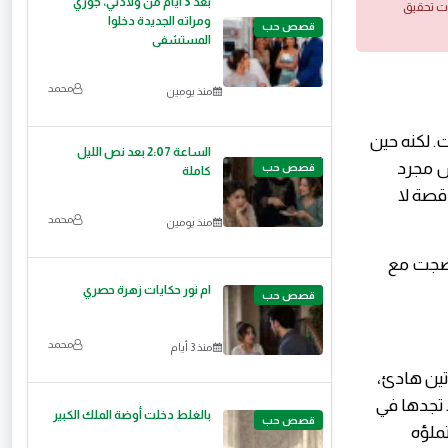
بعد 3 أيام من ولادتي، جوزي
ات تحقيق
ومراته الجديدة دخلوا
قصص حب
المستشفى
محمد
منذ يومين
ت. لكنه حين
الساعة 2:07 بعد نص الليل
يس مجرد
قصص حب
كاملة
قصة لا
محمد
منذ يومين
نضجت مع
ام نور حكايات زهرة حصري
قصص حب
محمد
منذ 3 أيام
تين هادئ،
 تجدها في
بالغلط دخلت أوضة الملك الكبير
قصص حب
ملؤه