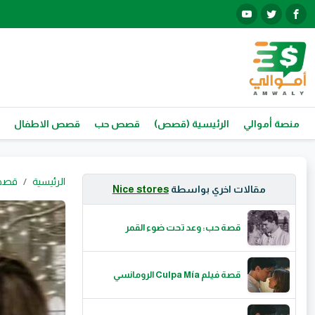
منصة أموالي
الرئيسية (قصص)
قصص حب
قصص الاطفال
الرئيسية
قصص
مقالات اخري بواسطة
Nice stores
قصة حب: وعد تحت ضوء القمر
قصة فيلم Culpa Mía الرومانسي