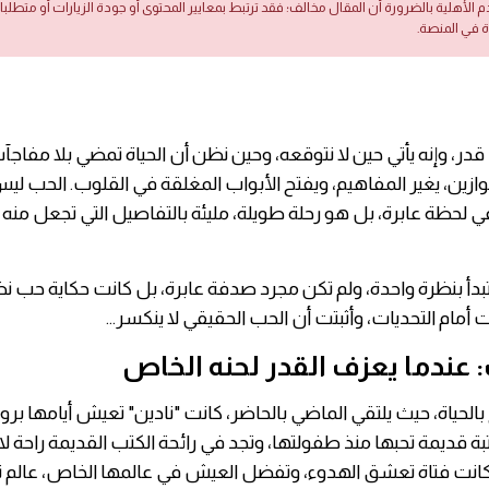
دم الأهلية بالضرورة أن المقال مخالف؛ فقد ترتبط بمعايير المحتوى أو جودة الزيارات أو متطلب
ة في المنصة.
در، وإنه يأتي حين لا نتوقعه، وحين نظن أن الحياة تمضي بلا مفاجآ
موازين، يغير المفاهيم، ويفتح الأبواب المغلقة في القلوب. الحب ل
ي لحظة عابرة، بل هو رحلة طويلة، مليئة بالتفاصيل التي تجعل منه 
دأ بنظرة واحدة، ولم تكن مجرد صدفة عابرة، بل كانت حكاية حب 
أمام التحديات، وأثبتت أن الحب الحقيقي لا ينكسر…
عندما يعزف القدر لحنه الخاص
بالحياة، حيث يلتقي الماضي بالحاضر، كانت "نادين" تعيش أيامها برو
 قديمة تحبها منذ طفولتها، وتجد في رائحة الكتب القديمة راحة لا
كانت فتاة تعشق الهدوء، وتفضل العيش في عالمها الخاص، عالم ت