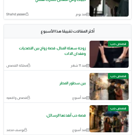
منذ يوم
Shahd yasser
أكثر المقالات تقييمًا هذا الأسبوع
قصص حب
زوجة سهلة المنال: قصة زواج بين التضحيات
وفقدان الذات
منذ 11 شهر
مملكة القصص
قصص حب
بين سطور المطر
منذ أسبوع
قصص واقعيه
قصص حب
قصة حب أنقذتها الرسائل:
منذ أسبوع
يوسف محمد