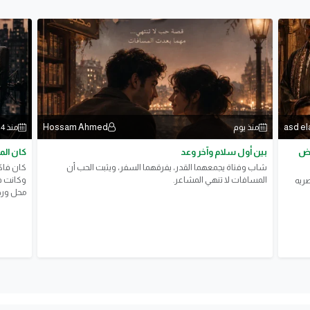
Hossam Ahmed
asd el
منذ يوم
منذ 4 أيام
وض
بين أول سلام وآخر وعد
كان ال
شاب وفتاة يجمعهما القدر، يفرقهما السفر، ويثبت الحب أن
كان فاكر
المسافات لا تنهي المشاعر.
وكانت فا
صريه
محل ورد 