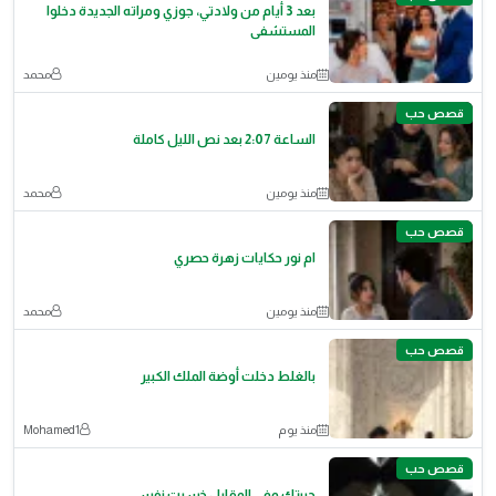
بعد 3 أيام من ولادتي، جوزي ومراته الجديدة دخلوا
المستشفى
منذ يومين
محمد
قصص حب
الساعة 2:07 بعد نص الليل كاملة
منذ يومين
محمد
قصص حب
ام نور حكايات زهرة حصري
منذ يومين
محمد
قصص حب
بالغلط دخلت أوضة الملك الكبير
منذ يوم
Mohamed1
قصص حب
حبيتك وفي المقابل خسرت نفسي