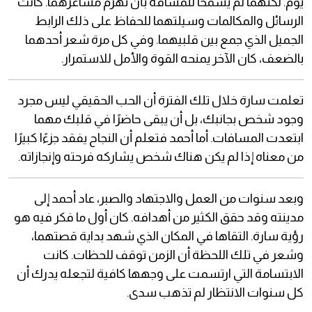
يوم. لكنهما لم يسمحا للمسافة بأن تهزم مشاعرهما. كانت
الرسائل والمكالمات وسيلتهما للحفاظ على ذلك الرابط
الجميل الذي جمع بين قلبيهما. وفي كل مرة شعر أحدهما
بالضعف، كان الآخر يمنحه القوة والأمل للاستمرار.
تعلمت سارة خلال تلك الفترة أن الحب الحقيقي ليس مجرد
وجود شخص بجانبك، بل أن يبقى حاضرًا في قلبك مهما
ابتعدت المسافات. أما أحمد فتعلم أن النجاح يفقد جزءًا كبيرًا
من معناه إذا لم يكن هناك شخص يشاركه فرحته وإنجازاته.
وبعد سنوات من العمل والاجتهاد والصبر، عاد أحمد إلى
مدينته وقد حقق الكثير من أهدافه. كان أول ما فكر فيه هو
رؤية سارة. التقاها في المكان الذي شهد بداية قصتهما،
وشعر في تلك اللحظة أن الزمن توقف للحظات. كانت
الابتسامة التي ارتسمت على وجهها كافية لتجعله يدرك أن
كل سنوات الانتظار لم تذهب سدى.