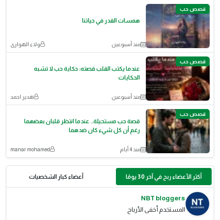
قصص حب
همسات القدر في حياتنا
منذ أسبوعين
ولاء الهوارى
قصص حب
عندما يكتب القلب قصته: حكاية حب لا تشبه
الحكايات
منذ أسبوعين
هدير احمد
قصص حب
قصة حب مستحيلة.. عندما انتظر قلبان بعضهما
رغم أن كل شيء كان ضدهما
منذ 4 أيام
manar mohamed
أكثر الأعضاء ربح في آخر 30 يومًا
أعضاء كبار الشخصيات
NBT bloggers
المستخدم أخفى الأرباح