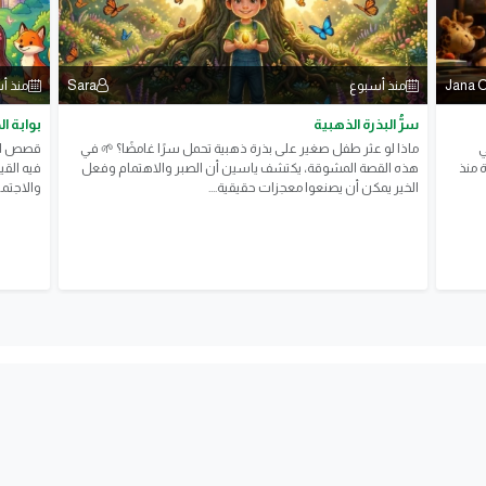
Sara
Jana 
منذ أسبوع
منذ أ
سرُّ البذرة الذهبية
بوابة ا
ي
ماذا لو عثر طفل صغير على بذرة ذهبية تحمل سرًا غامضًا؟ 🌱 في
قصص الأ
 منذ
هذه القصة المشوقة، يكتشف ياسين أن الصبر والاهتمام وفعل
فيه القي
الخير يمكن أن يصنعوا معجزات حقيقية....
والاجتم