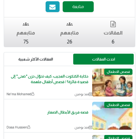
متابعة
المقالات
متابعهم
متابعهم
75
26
6
احدث المقالات
المقالات الأكثر شعبية
قصص الاطفال
​حكاية الكتكوت العجيب: كيف تحوّل حزن "ضحى" إلى
قصيدة فائزة؟ | قصص أطفال ملهمة
منذ يومين
Ne'ma Mohamed
قصص الاطفال
قصه فريق الأبطال الصغار
منذ يومين
Doaa Hussien
قصص الاطفال