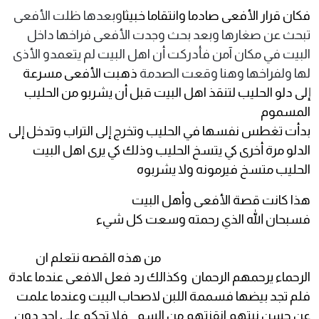
فكان قرار الأفعى صادما وانتقاما خبيثا
وبعدها ظلت الأفعى
تبحث عن صغارها وبعد بحث وجدت الأفعى فراخها داخل
البيت في مكان آمن فأدركت أن اهل البيت لم يتعمدو الأذى
لها ولفراخها وهنا وقعت الصدمة
ذهبت الأفعى مسرعة
إلى دلو الحليب لتنقذ اهل البيت قبل أن يشربو من الحليب
المسموم
بدأت تغطس نفسها في الحليب وتخرج إلى التراب وتدخل إلى
الدلو مرة أخرى كي يتسخ الحليب وذلك كي يرى اهل البيت
الحليب متسخ فيرمونه ولا يشربوه
هذا كانت قصة الأفعى وأهل البيت
فسبحان الله الذي رحمته وسعت كل شيء
من هذه القصه نتعلم ان
الرحماء يرحمهم الرحمان وكذالك رد فعل الافعى عندما عادة
فلم تجد بيضها فسممة اللبن لاصحاب البيت وعندما علمت
عن حسن نيتهم انقزتهم من السم فلا تحكم على احد دون