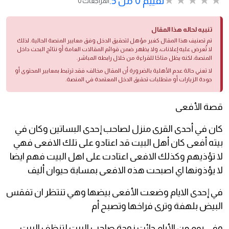
تقييم 0 من 5.
0 المراجعات
تنبيه لحاله هذا المقال
تم تصنيف هذا المقال كغير مؤهل لتحقيق الدخل وفق معايير المنصة الحالية. لذلك
لا تُعرض عليه إعلانات، ولا يظهر ضمن قوائم المقالات العامة أو نتائج البحث داخل
المنصة، لكنه يظل متاحًا للقراءة من خلال رابطه المباشر.
لا تعني حالة عدم الأهلية بالضرورة أن المقال مخالف؛ فقد ترتبط بمعايير المحتوى أو
جودة الزيارات أو متطلبات تحقيق الدخل المعتمدة في المنصة.
قصة الأفعى
كان في أحدى القرى منزل لصاحب إحدى البساتين وكان في
بيته أفعى كان أهل البيت قد اعتادو على تلك الافعى فهي
لا تؤذيهم وكذلك الافعى اعتادت على اهل البيت فهم ايضا
لا يؤذونها اي اصبحت هذه الافعى بمسابة حيوان أليف
في إحدى الايام وضعت الأفعى بيضها وهي تنتظر ان تفقس
البيض بلهفة وترى فراخها وتصبح أم
وفي يوم من الأيام جائت زوجة صاحب البيت لتنظف البيت