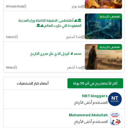
منذ يوم
Ahmad ehab
قصص تاريخية
🏛️🌊 أطلنطس: الحقيقة الكاملة وراء المدينة
المفقودة التي حيّرت العالم 🌊🏛️
منذ 3 أسابيع
Iceazn
قصص تاريخية
محمد ﷺ: الرجل الذي غيّر مجرى التاريخ
منذ 3 أشهر
Motaz
أكثر الأعضاء ربح في آخر 30 يومًا
أعضاء كبار الشخصيات
NBT bloggers
المستخدم أخفى الأرباح
Muhammed Abdullah
المستخدم أخفى الأرباح