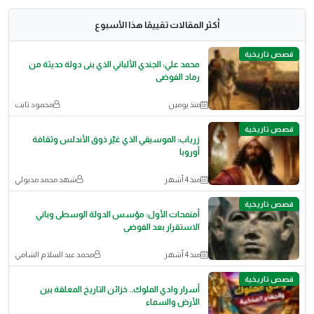
أكثر المقالات تقييمًا هذا الأسبوع
قصص تاريخية
محمد علي: الجندي الألباني الذي بنى دولة حديثة من
رماد الفوضى
منذ يومين
محمود ثابت
قصص تاريخية
زرياب: الموسيقي الذي غيّر ذوق الأندلس وثقافة
أوروبا
منذ 4 أشهر
شهد محمد مدبولي
قصص تاريخية
أمنمحات الأول: مؤسس الدولة الوسطى وباني
الاستقرار بعد الفوضى
منذ 4 أشهر
محمد عبد السلام الشامي
قصص تاريخية
أسرار وادي الملوك.. خزائن التاريخ المعلقة بين
الأرض والسماء