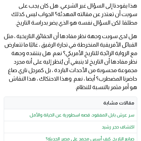
هذا يقودنا إلى السؤال غير الشرعي. هل كان يجب على
سويت أن تعتذر عن مقالته المهدئة؟ الجواب ليس كذلك
مطلقا. لكن السؤال نفسه هو الذي يضر بدراسة التاريخ.
هل لدى سويت وجهة نظر مفادها أن الحقائق التاريخية ، مثل
القبائل الأفريقية المنخرطة في تجارة الرقيق ، غالبًا ما تتعارض
مع الرواية الرائجة للتاريخ الأمريكي؟ نعم. هل ينتقده وجهة
نظر مفادها أن التاريخ لا ينبغي أن يُنظر إليه على أنه مجرد
مجموعة محسوبة من الأحداث الباردة ، بل كمرجل ناري صاغ
حاضرنا المضطرب؟ أيضا ، نعم. وهذا الاحتكاك ، هذا النقاش
هو أمر مثمر بالنسبة للنظام.
مقالات مشابة
سر عرش بابل المفقود: قصه اسطورية عن الخيانة والأمل
اكتشاف حجر رشيد
صانع التاريخ: كيف أسس محمد علي مصر الحديثة؟