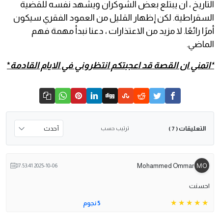
التاريخ ، أن يبتلع بعض الشوكران ويشهد نفسه للقضية
السقراطية. لكن إظهار القليل من العمود الفقري سيكون
أمرًا رائعًا. لا مزيد من الاعتذارات ، دعنا نبدأ مهمة فهم
الماضي.
*اتمني ان القصة قد اعجبتكم انتظروني في الايام القادمة
*
التعليقات
ترتيب حسب
( 7 )
Mohammed Ommar
2025-10-06 07:53:41
احسنت
5 نجوم