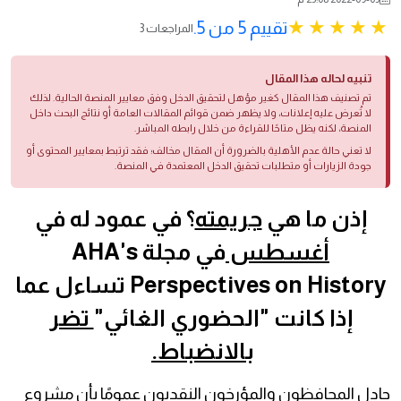
تقييم 5 من 5.
3 المراجعات
تنبيه لحاله هذا المقال
تم تصنيف هذا المقال كغير مؤهل لتحقيق الدخل وفق معايير المنصة الحالية. لذلك
لا تُعرض عليه إعلانات، ولا يظهر ضمن قوائم المقالات العامة أو نتائج البحث داخل
المنصة، لكنه يظل متاحًا للقراءة من خلال رابطه المباشر.
لا تعني حالة عدم الأهلية بالضرورة أن المقال مخالف؛ فقد ترتبط بمعايير المحتوى أو
جودة الزيارات أو متطلبات تحقيق الدخل المعتمدة في المنصة.
إذن ما هي
جريمته
؟ في عمود له في
أغسطس
في مجلة AHA's
Perspectives on History تساءل عما
إذا كانت "الحضوري الغائي"
تضر
بالانضباط.
جادل المحافظون والمؤرخون النقديون عمومًا بأن مشروع