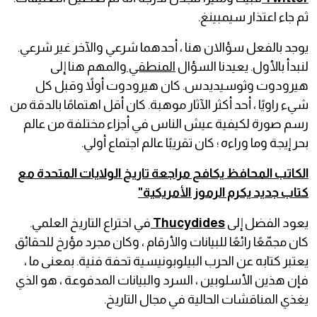
ثم جاء اعتذار سيمبينغ.
يوجد بالفعل سؤالان هنا ، أحدهما شرعي والآخر غير شرعي.
لنبدأ بالأول. يعيدنا السؤال
المنطقي
والمهم هنا إلى
هيرودوت وثوسيديدس. كان هيرودوت أولاً وقبل كل
شيء راويًا ، أحد أكثر الآثار موهبة. كان أقل اهتمامًا بالدقة من
رسم صورة لكيفية عيش الناس في أجزاء مختلفة من عالم
بحر إيجة وما وراءه ؛ كان تقريبًا عالم اجتماع أولي.
الكاتب المحافظ يكافح مراجعة تاريخ الولايات المتحدة مع
كتاب جديد يكرم الرموز الأمريكية"
يعود الفضل إلى
Thucydides
في اختراع التاريخ العلمي.
كان مجمّعًا رائعًا للبيانات والأرقام ، وكان مجرد مؤرخ للحقائق
يعتبر كتابه عن الحرب البيلوبونيسية تحفة فنية. بمعنى ما ،
فإن هذين الأسلوبين ، السرد والبيانات المدفوعة ، هو الذي
يغذي المناقشات الحالية في مجال التاريخ.