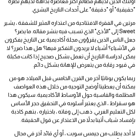
أولئك الذين لديهم مظالم أكثر معاصرة بداهة لديهم نظرة
"حقيقية" أو "دقيقة" على أحداث التاريخ البشري.
مرتين في الفقرة الافتتاحية من اعتذاره المثير للشفقة ، يشير
Sweet إلى "الأذى" الذي تسبب فيه بنشر مقاله. ما يضر؟
جعل الناس الذين يقرؤون مجلة أكاديمية عن التاريخ يفكرون
في الأشياء؟ أشياء لا يريدون التفكير فيها؟ هل هذا ضرر؟ لا
يمكن لدراسة التاريخ أن تعمل بشكل صحيح إذا كانت مكبلة
في قيود رقابة من يتعرض للإهانة بشكل دائم.
ربما يكون يونانيًا آخر من القرن الخامس قبل الميلاد هو من
يمكنه أن يعطينا أوضح التوجيه من خلال هذه العواصف
المظلمة والقاسية حول الأوساط الأكاديمية. سيكون هذا
هو سقراط ، الذي يعتبر أسلوبه في التحقيق حجر الأساس
لكل التعليم الغربي. ذهب إلى وفاته ، باختياره ، بتهم كاذبة
بإفساد شباب أثينا بدلاً من الاعتذار عن قول الحقيقة.
لا أحد يطلب من جيمس سويت ، أو أي قائد آخر في مجال