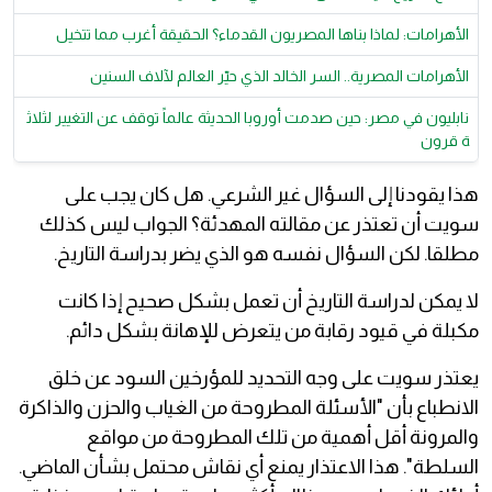
الأهرامات: لماذا بناها المصريون القدماء؟ الحقيقة أغرب مما تتخيل
الأهرامات المصرية.. السر الخالد الذي حيّر العالم لآلاف السنين
نابليون في مصر: حين صدمت أوروبا الحديثة عالماً توقف عن التغيير لثلاث
ة قرون
هذا يقودنا إلى السؤال غير الشرعي. هل كان يجب على
سويت أن تعتذر عن مقالته المهدئة؟ الجواب ليس كذلك
مطلقا. لكن السؤال نفسه هو الذي يضر بدراسة التاريخ.
لا يمكن لدراسة التاريخ أن تعمل بشكل صحيح إذا كانت
مكبلة في قيود رقابة من يتعرض للإهانة بشكل دائم.
يعتذر سويت على وجه التحديد للمؤرخين السود عن خلق
الانطباع بأن "الأسئلة المطروحة من الغياب والحزن والذاكرة
والمرونة أقل أهمية من تلك المطروحة من مواقع
السلطة". هذا الاعتذار يمنع أي نقاش محتمل بشأن الماضي.