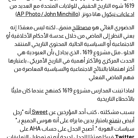
1619 شوه التاريخ الحقيقي للولايات المتحدة مع العديد من
ادعاءات نيكول
هانا جونز. (
AP Photo / John Minchillo)
الحضوري الغائي هو
مصطلح
منمق ، لكنه ليس معقدًا. إنه
يعني النظر إلى الماضي من خلال عدسة الأحكام الأخلاقية أو
الاجتماعية أو السياسية الحالية. المحتوى التاريخي المنتقد
الحلو ، مثل مشروع 1619 ، الذي يجادل بأن العبودية هي
الحدث المركزي والأكثر أهمية في التاريخ الأمريكي ، باعتبارها
أكثر اهتمامًا بالنتائج الاجتماعية والسياسية المعاصرة من
فهم الماضي الفعلي.
لماذا تبنت المدارس مشروع 1619 كمنهج عندما كان مليئًا
بالأخطاء التاريخية
بسبب مشكلته ، كتب أحد المؤرخين عن
Sweet
أنه "رجل
أبيض
يتمتع
بامتياز يدين ما يراه على أنه هوس الجميع بـ"
سياسات الهوية ". أصبح الجدل على حساب AHA على
Twitter
قبيحًا ومثيرًا للجدل لدرجة أنه تم تعطيل التعليقات.