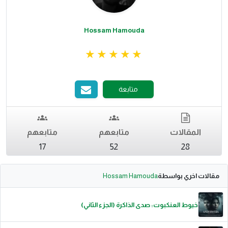
Hossam Hamouda
متابعة
المقالات
متابعهم
متابعهم
17
52
28
مقالات اخري بواسطة
Hossam Hamouda
خيوط العنكبوت: صدى الذاكرة (الجزء الثاني)