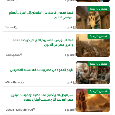
قصص تاريخية
قصة فرعون كاملة: من الطغيان إلى الغرق.. أعظم
عبرة في التاريخ
منذ يوم
Youssef
قصص تاريخية
قناة السويس: المشروع الذي غيّر خريطة العالم
وأغرق مصر في الديون
منذ يوم
محمود ثابت
قصص تاريخية
تاريخ القهوة في مصر وكانت ايه بنسبه للمصريين
منذ يوم
aNas Ahmad
قصص تاريخية
سر الرجل الذي أصبح إلهًا: حكاية "إمحوتب" عبقري
مصر القديمة الذي سبقت أفكاره عصره
منذ يوم
Mohammed Mahmoud