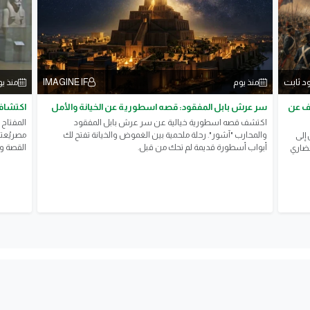
د ثابت
IMAGINE IF
منذ يوم
منذ ي
قف عن
سر عرش بابل المفقود: قصه اسطورية عن الخيانة والأمل
اكتشاف
اكتشف قصه اسطورية خيالية عن سر عرش بابل المفقود
المفتاح 
والمحارب "آشور". رحلة ملحمية بين الغموض والخيانة تفتح لك
مصريُعتب
إلى
أبواب أسطورة قديمة لم تحك من قبل.
القصة ور
ضاري