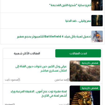
أدم و سارة "شجرة التين القديمة"
عمر وليلى.. ضد الدنيا
تحميل لعبة باتل فيلد 4 Battlefield للكمبيوتر بحجم صغير
احدث المقالات
المقالات الأكثر شعبية
قصص تاريخية
عرابي وتل الكبير: حين تحولت ديون القناة إلى
احتلال عسكري مباشر
منذ ساعتين
محمود ثابت
قصص تاريخية
لعنة مقبرة توت عنخ آمون.. الحقيقة المرعبة وراء
أشهر لعنة في التاريخ
منذ يوم
Hadeel