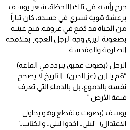
جرح رأسه. في تلك اللحظة، شعر يوسف
برعشة قوية تسري في جسده، كأن تياراً
من الحياة قد دُفع في عروقه. فتح عينيه
بصعوبة، ليرى وجه الرجل العجوز بملامحه
الصارمة والمقدسة.
الرجل (بصوت عميق يتردد في القاعة):
“قم يا ابن (عز الدين).. التاريخ لا يصحح
نفسه بالدموع، بل بالدماء التي تعرف
قيمة الأرض.”
يوسف (بصوت متقطع وهو يحاول
الاعتدال): “ليلى.. أخدوا ليلى.. والكتاب..”