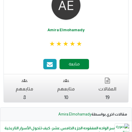
Amira Elmohamady
متابعة
المقالات
متابعهم
متابعهم
8
10
19
مقالات اخري بواسطة
Amira Elmohamady
سر الواحه المفقوده الجزء الخامس عشر: كيف تتحول الأسرار التاريخية