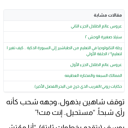
مقالات مشابة
عروس عالم الظلال الجزء الثاني
ستيلا صغيرة الوحش ٢
رحلة التكنولوجيا في التعليم من الطباشير إلي السبورة الذكية .. كيف تغير ا
لتعليم؟ / الحلقة الأولي
عروس عالم الظلال الجزء الأول
الممالك السبعه والمختاره العظيمه
حكايات روني/الغريب الذي خرج من البحر(الفصل الأخير).
توقف شاهين بذهول، وجهه شحب كأنه
رأى شبحاً. “مستحيل.. إنت مت!”
يوسف (يتقدم بخطوات ثابتة): “أنا ممُتش