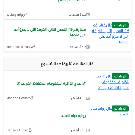
عندما انكسر القناع
منذ 5 ساعات
رواية وحكاية
الروايات
فيلا رقم 19 | الفصل الثاني: الغرفة التي لا يجرؤ أحد
على فتحها
منذ 18 ساعة
mohamed elmasry
أكثر المقالات تقييمًا هذا الأسبوع
الروايات
🌌 صدى الذاكرة المفقودة: استيقاظ الغريب 🌌
منذ 4 أشهر
Mohand Hossam
الروايات
روايه حياه الاسد
منذ 3 أشهر
Haneen Ahmed