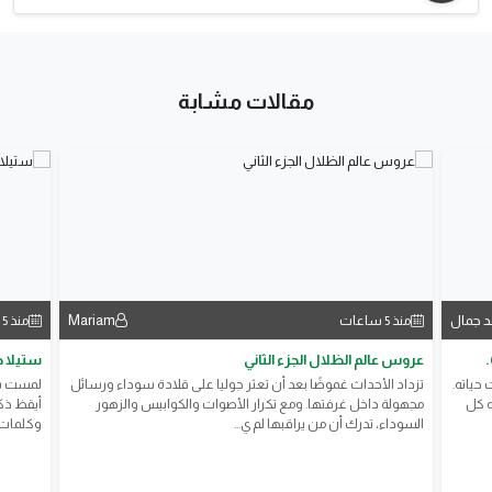
مقالات مشابة
 جمال
Mariam
منذ 5 ساعات
منذ 5 ساعات
.
عروس عالم الظلال الجزء الثاني
ستيلا ص
 حياته.
تزداد الأحداث غموضًا بعد أن تعثر جوليا على قلادة سوداء ورسائل
لمست ست
ه كل
مجهولة داخل غرفتها. ومع تكرار الأصوات والكوابيس والزهور
أيقظ ذكر
السوداء، تدرك أن من يراقبها لم ي...
وكلمات ب