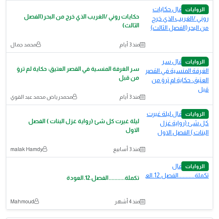
الروايات
حكايات روني /الغريب الذي خرج من البحر(الفصل
الثالث)
منذ 3 أيام
محمد جمال
الروايات
سر الغرفة المنسية في القصر العتيق: حكاية لم تروَ
من قبل
منذ 3 أيام
محمدرياض محمد عبد القوي
الروايات
ليلة غيرت كل شئ (رواية غزل البنات ) الفصل
الاول
منذ 3 أسابيع
malak Hamdy
الروايات
تكملة...........الفصل.12.العودة
منذ 4 أشهر
Mahmoud