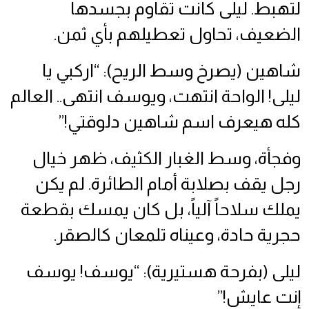
لتهبط. ليلى كانت تقاوم بجسدها
الضعيف، تحاول تعطيلهم بأي ثمن.
شاهين (يصرخ وسط الريح): “اركبي يا
ليلى! الواحة انتهت، ويوسف انتهى.. العالم
كله هيعرف اسم شاهين دلوقتي!”
وفجأة، وسط الغبار الكثيف، ظهر خيال
رجل يقف بصلابة أمام الطائرة. لم يكن
يملك سلاحاً آلياً، بل كان يمسك بقطعة
حجرية حادة، وعيناه تلمعان كالصقر.
ليلى (بفرحة هستيرية): “يوسف! يوسف
إنت عايش!”