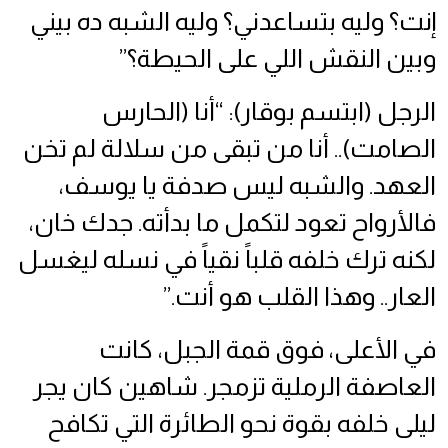
إنت؟ وليه بتساعدني؟ وليه الشبه ده بيني
وبين النقش اللي على الحيطة؟”
الرجل (ابتسم بوقار): “أنا (الحارس
الصامت).. أنا من تبقى من سلالة لم تخن
العهد. والشبه ليس صدفة يا يوسف،
فالأرواح تعود لتكمل ما بدأته. جدك خان،
لكنه ترك خلفه قلباً نقياً في نسله ليغسل
العار.. وهذا القلب هو أنت.”
في الأعلى، فوق قمة الجبل، كانت
العاصفة الرملية تزمجر. شاهين كان يجر
ليلى خلفه بقوة نحو الطائرة التي تكافح