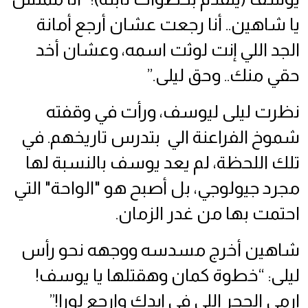
يا شاهين.. أنا رجعت عشان أرجع أمانة
الجد اللي إنت لوثت اسمه، وعشان أخد
حقي منك.. وحق ليلى.”
نظرت ليلى ليوسف، ورأت في وقفته
شموخ الفراعنة الي بتدرس تاريخهم. في
تلك اللحظة، لم يعد يوسف بالنسبة لها
مجرد جيولوجي، بل أصبح هو "الواحة" التي
احتمت بها من غدر الزمان.
شاهين أخرج مسدسه ووجهه نحو رأس
ليلى: “خطوة كمان وهقتلها يا يوسف!
ارمي الحجر اللي في إيدك وارجع لورا!”