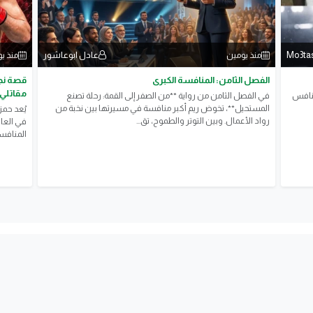
Mo3t
عادل ابوعاشور
منذ يومين
منذ ي
الفصل الثامن: المنافسة الكبرى
قصة نجا
مقاتلي 
مليون يورو وتنافس
في الفصل الثامن من رواية **من الصفر إلى القمة: رحلة تصنع
المستحيل**، تخوض ريم أكبر منافسة في مسيرتها بين نخبة من
يُعد حمز
رواد الأعمال. وبين التوتر والطموح، تق...
في العال
المنافسة 