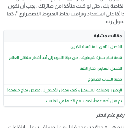
الخاصة بك ، حتى لو كنت متأكدًا من طائرتك ، يجب أن تكون
دائمًا على استعداد وتراقب نقاط الهبوط الاضطراري "، كما
تقول ريم.
مقالات مشابة
الفصل الثامن: المنافسة الكبرى
قصة نجاح حمزة شيماييف.. من حياة اللجوء إلى أحد أخطر مقاتلي العالم
الفصل السابع: اختبار الثقة
قصة الشاب الطموح
للإصرار وصناعة المستحيل: كيف تتحول الأحلام إلى قصص نجاح ملهمة؟
تم قتل أخته عمداً، لكنه انتقم لأجلها في الملعب
رفع علم قطر
ريم هي واحدة من عدد قليل من المسافرين على ارتفاعات