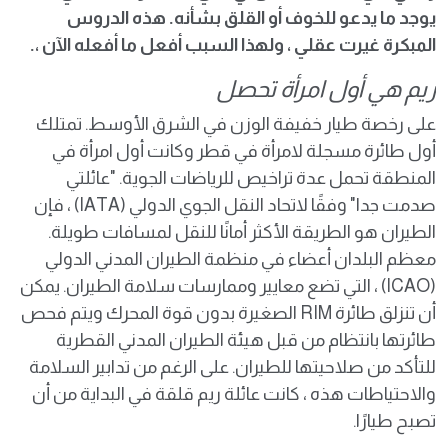
يوجد ما يدعو للخوف أو القلق بشأنه. هذه الدروس
المبكرة غيرت عقلي ، ولهذا السبب أفعل ما أفعله الآن ،.
ريم هي أول امرأة تحصل
على رخصة طيار خفيفة الوزن في الشرق الأوسط. تمتلك
أول طائرة مسجلة لامرأة في قطر وكانت أول امرأة في
المنطقة تحمل عدة تراخيص للرياضات الجوية. "عائلتي
صدمت جدا" وفقًا لاتحاد النقل الجوي الدولي (IATA) ، فإن
الطيران هو الطريقة الأكثر أمانًا للنقل لمسافات طويلة.
معظم البلدان أعضاء في منظمة الطيران المدني الدولي
(ICAO) ، التي تضع معايير وممارسات سلامة الطيران. يمكن
أن تنزلق طائرة RIM الصغيرة بدون قوة المحرك ويتم فحص
طائرتها بانتظام من قبل هيئة الطيران المدني القطرية
للتأكد من صلاحيتها للطيران. على الرغم من تدابير السلامة
والاحتياطات هذه ، كانت عائلة ريم قلقة في البداية من أن
تصبح طيارًا.