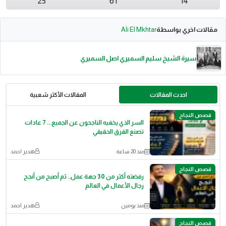
25
61
14
مقالات اخري بواسطة
Ali El Mkhtar
سيرة الشيخ سليم السميري اصل السميري
احدث المقالات
المقالات الأكثر شعبية
قصص النجاح
السر الذي يخفيه الناجحون عن الجميع... 7 عادات
تصنع الفرق الحقيقي
منذ 20 ساعة
هدير احمد
قصص النجاح
رفضته أكثر من 30 جهة عمل.. ثم أصبح من أنجح
رجال الأعمال في العالم
منذ يومين
هدير احمد
قصص النجاح