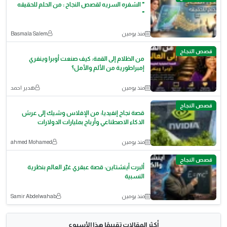
​" الشفره السريه لقصص النجاح : من الحلم للحقيقه
"
منذ يومين
Basmala Salem
قصص النجاح
من الظلام إلى القمة: كيف صنعت أوبرا وينفري
إمبراطورية من الألم والأمل؟
منذ يومين
هدير احمد
قصص النجاح
قصة نجاح إنفيديا: من الإفلاس وشيك إلى عرش
الذكاء الاصطناعي وأرباح بمليارات الدولارات
منذ يومين
ahmed Mohamed
قصص النجاح
ألبرت أينشتاين: قصة عبقري غيّر العالم بنظرية
النسبية
منذ يومين
Samir Abdelwahab
أكثر المقالات تقييمًا هذا الأسبوع