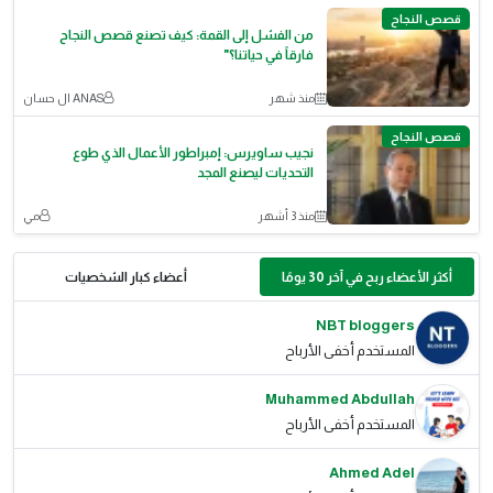
قصص النجاح
من الفشل إلى القمة: كيف تصنع قصص النجاح
فارقاً في حياتنا؟"
منذ شهر
ANAS ال حسان
قصص النجاح
نجيب ساويرس: إمبراطور الأعمال الذي طوع
التحديات ليصنع المجد
منذ 3 أشهر
مي
أكثر الأعضاء ربح في آخر 30 يومًا
أعضاء كبار الشخصيات
NBT bloggers
المستخدم أخفى الأرباح
Muhammed Abdullah
المستخدم أخفى الأرباح
Ahmed Adel