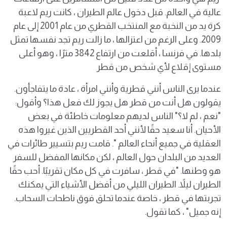
عالية في العالم. قبل دخول عالم الطيران ، كانت ريم لاعبة
كرة يد من النخبة مع المنتخب القطري من عام 2001 إلى عام
2009. وعلى الرغم من اعتزالها ، ما زالت ريم تجد نفسها تمثل
بلدها. في فرنسا ، أقلعت من ارتفاع 3842 مترًا ، وهو أعلى
مستوى إقلاع لأي شخص من قطر
عندما يرى الناس أنني قطرية وأنني امرأة ، عادة ما يتفاجأون.
يقولون هل أنت من قطر هل يجوز لك فعل هذا؟ وأقول:
"نعم ، لم لا؟" الناس لديهم معلومات خاطئة في بعض
الأحيان. أنا سعيد حقًا لأنني أحد القطريين الذين غيروا هذه
العقلية في جميع أنحاء العالم ". قامت ريم بتسيير طائرات في
العديد من البلدان حول العالم ، لكن مكانها المفضل للسفر
هو وطنها. "في قطر ، سافرت في كل مكان تقريبًا. أحب حقًا
الطيران ليلاً. الطيران الليلي من أفضل الأشياء التي يمكنك
تجربتها في قطر ، خاصة عندما تحلق فوق ناطحات السحاب.
إنه جميل" ، كما تقول.