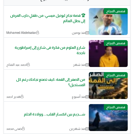
قصص النجاح
🏆 قصة نجاح ليونيل ميسي: من طفلٍ حارب المرض
إلى بطل العالم
منذ يومين
Mohamed Abdelsatar
قصص النجاح
شارع العلوم من فكرة فى شارع إلى إمبراطورية
ناجحة
منذ شهر
احمد عبد الفتاح
قصص النجاح
من الصفر إلى القمة: كيف تصنع نجاحك رغم كل
المستحيل؟
منذ أسبوع
هدير احمد
قصص النجاح
سَــــدِيم بين انكسار القلب....وولادة الحلم
منذ شهرين
ضحى محمد