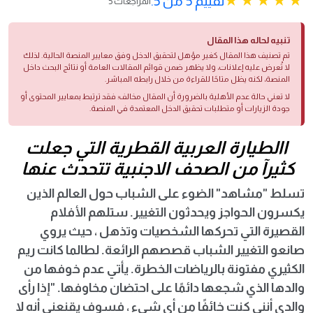
تقييم 5 من 5.
5 المراجعات
تنبيه لحاله هذا المقال
تم تصنيف هذا المقال كغير مؤهل لتحقيق الدخل وفق معايير المنصة الحالية. لذلك
لا تُعرض عليه إعلانات، ولا يظهر ضمن قوائم المقالات العامة أو نتائج البحث داخل
المنصة، لكنه يظل متاحًا للقراءة من خلال رابطه المباشر.
لا تعني حالة عدم الأهلية بالضرورة أن المقال مخالف؛ فقد ترتبط بمعايير المحتوى أو
جودة الزيارات أو متطلبات تحقيق الدخل المعتمدة في المنصة.
االطيارة العربية القطرية التي جعلت
كثيرآ من الصحف الاجنبية تتحدث عنها
تسلط "مشاهد" الضوء على الشباب حول العالم الذين
يكسرون الحواجز ويحدثون التغيير. ستلهم الأفلام
القصيرة التي تحركها الشخصيات وتذهل ، حيث يروي
صانعو التغيير الشباب قصصهم الرائعة. لطالما كانت ريم
الكثيري مفتونة بالرياضات الخطرة. يأتي عدم خوفها من
والدها الذي شجعها دائمًا على احتضان مخاوفها. "إذا رأى
والدي أنني كنت خائفًا من أي شيء ، فسوف يقنعني أنه لا