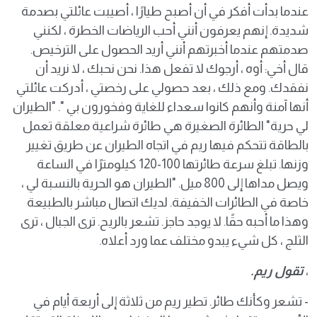
عندما بدأت أفكر في أن أصبح طيارًا ، أصيبت عائلتي بصدمة
شديدة. إنهم يعرفون أنني أحب الرياضات الخطرة ، لكنني
صدمتهم عندما أخبرتهم أنني أريد الحصول على الترخيص.
قال أخي: أوه ، أرجوك لا تفعل هذا. نحن نحبك ، لا نريد أن
نفقدك. ومع ذلك ، بعد حصولي على رخصتي ، أدركت عائلتي
أنها آمنة وأنهم كانوا سعداء للغاية وفخورون بي ". "الطيران
لي حرية" الطائرة الصغيرة هي طائرة شراعية معلقة تعمل
بالطاقة تتحكم فيها ريم في اتجاه الطيران عن طريق تغيير
وزنها. تبلغ سرعة طائرتها 100-120 كيلومترًا في الساعة
ويصل مداها إلى 800 ميل. "الطيران هو الحرية بالنسبة لي ،
خاصة في الطائرات الخفيفة. لديك اتصال مباشر بالطبيعة
وهذا ما أحبه حقًا. لا يوجد حاجز. تشعر بالريح. ترى الجبال ، ترى
الثلج ، كل شيء يبدو مختلف عما ورد أعلاه.
،
تقول ريم.
- تشعر وكأنك طائر. تطير ريم من ثلاثة إلى أربعة أيام في