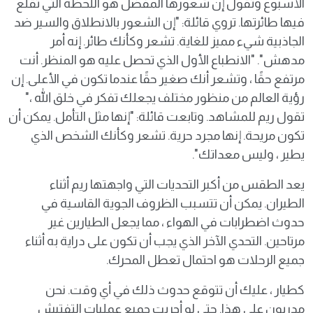
الأسبوع وتقول إن شعورها المفضل هو اللحظة التي تقلع
فيها طائرتها. تروي قائلة: "إن الشعور بالانطلاق والسير ضد
الجاذبية شيء مميز للغاية. تشعر وكأنك طائر. إنه أمر
مدهش". "الانطباع الأول الذي تحصل عليه هو المنظر. أنت
مرتفع حقًا ، وتشعر أنك صغير حقًا عندما تكون في الأعلى. إن
رؤية العالم من منظور مختلف يجعلك تفكر في خلق الله ،"
تقول ريم للمشاهد. وتابعت قائلة: "إنها مثل التأمل. يمكن أن
تكون مريحة. إنها مجرد حرية. تشعر وكأنك الشخص الذي
يطير ، وليس معداتك".
يعد الطقس من أكبر التحديات التي واجهتها ريم أثناء
الطيران. يمكن أن تتسبب الظروف الجوية القاسية في
حدوث اضطرابات في الهواء ، مما يجعل الطيارين غير
مرتاحين. التحدي الآخر الذي يجب أن تكون على دراية به أثناء
جميع الرحلات هو احتمال تعطل المحرك.
كطيار ، عليك أن تتوقع حدوث ذلك في أي وقت. نحن
مدربون على هذا. حتى لو أجريت جميع عمليات التفتيش