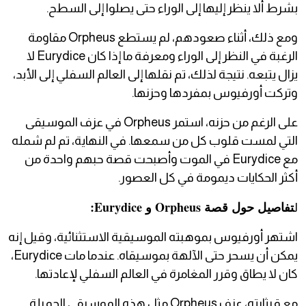
بشرط ألا ينظر إليها إلى الوراء حتى يصلوا إلى السطح.
ومع ذلك، أثناء صعودهم، لم يستطع Orpheus مقاومة
الرغبة في النظر إلى الوراء ومعرفة ما إذا كان Eurydice لا
يزال يتبعه. نتيجة لذلك، تم نقلها إلى العالم السفلي إلى الأبد،
وتركت أورفيوس بمفردها وحزنها.
على الرغم من حزنه، استمر Orpheus في عزف الموسيقى
التي لمست قلوب كل من سمعها. في النهاية، تم لم شمله
مع Eurydice في الموت وأصبحت قصة حبهم واحدة من
أكثر الحكايات ديمومة في كل العصور.
تفاصيل حول قصة Orpheus و Eurydice:
ل
اشتهر أورفيوس بموهبته الموسيقية الاستثنائية، وقيل إنه
يمكن أن يسحر حتى الآلهة بموسيقاه. عندما مات Eurydice،
كان لا يطاق وقرر المغامرة في العالم السفلي لإعادتها.
مع قيثارته، عزف Orpheus مثل هذه الموسيقى الجميلة