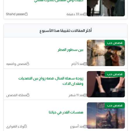
حبيتك وفي المقابل خسرت نفسي
منذ 33 دقيقة
Shahd yasser
أكثر المقالات تقييمًا هذا الأسبوع
قصص حب
بين سطور المطر
منذ 5 أيام
قصص واقعيه
قصص حب
زوجة سهلة المنال: قصة زواج بين التضحيات
وفقدان الذات
منذ 11 شهر
مملكة القصص
قصص حب
همسات القدر في حياتنا
منذ أسبوع
ولاء الهوارى