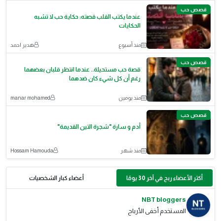
قصص حب
عندما يكتب القلب قصته: حكاية حب لا تشبه
الحكايات
منذ أسبوع
هدير احمد
قصص حب
قصة حب مستحيلة.. عندما انتظر قلبان بعضهما
رغم أن كل شيء كان ضدهما
منذ يومين
manar mohamed
قصص حب
أدم و سارة "شجرة التين القديمة"
منذ شهر
Hossam Hamouda
أكثر الأعضاء ربح في آخر 30 يومًا
أعضاء كبار الشخصيات
NBT bloggers
المستخدم أخفى الأرباح