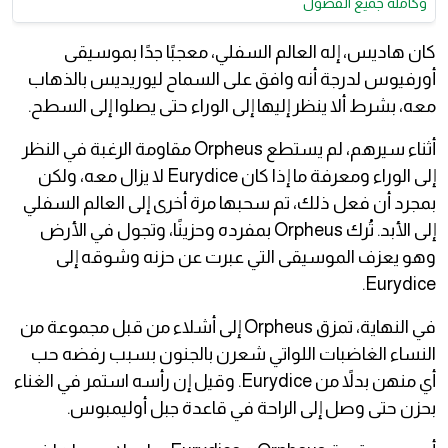
وكامله جميع الفصول
كان هاديس، إله العالم السفلي، معجبًا جدًا بموسيقى
أورفيوس لدرجة أنه وافق على السماح ليوريديس بالذهاب
معه، بشرط ألا ينظر إليها إلى الوراء حتى يصلوا إلى السطح.
أثناء سيرهم، لم يستطع Orpheus مقاومة الرغبة في النظر
إلى الوراء ومعرفة ما إذا كان Eurydice لا يزال معه، ولكن
بمجرد أن فعل ذلك، تم سحبها مرة أخرى إلى العالم السفلي
إلى الأبد. تُرك Orpheus بمفرده وحزينًا، وتجول في الأرض
وهو يعزف الموسيقى التي عبرت عن حزنه وشوقه إلى
Eurydice.
في النهاية، تمزق Orpheus إلى أشلاء من قبل مجموعة من
النساء الغاضبات اللواتي شعرن بالجنون بسبب رفضه حب
أي منهن بدلاً من Eurydice. وقيل إن رأسه استمر في الغناء
بحزن حتى وصل إلى الراحة في قاعدة جبل أوليمبوس.