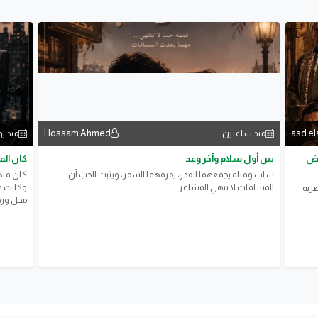
Hossam Ahmed
asd el
منذ ساعتين
منذ ي
وض
بين أول سلام وآخر وعد
كان ال
شاب وفتاة يجمعهما القدر، يفرقهما السفر، ويثبت الحب أن
كان فاكر
المسافات لا تنهي المشاعر.
وكانت فا
صريه
محل ورد 