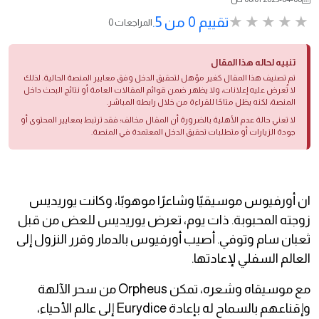
تقييم 0 من 5.
0 المراجعات
تنبيه لحاله هذا المقال
تم تصنيف هذا المقال كغير مؤهل لتحقيق الدخل وفق معايير المنصة الحالية. لذلك
لا تُعرض عليه إعلانات، ولا يظهر ضمن قوائم المقالات العامة أو نتائج البحث داخل
المنصة، لكنه يظل متاحًا للقراءة من خلال رابطه المباشر.
لا تعني حالة عدم الأهلية بالضرورة أن المقال مخالف؛ فقد ترتبط بمعايير المحتوى أو
جودة الزيارات أو متطلبات تحقيق الدخل المعتمدة في المنصة.
ان أورفيوس موسيقيًا وشاعرًا موهوبًا، وكانت يوريديس
زوجته المحبوبة. ذات يوم، تعرض يوريديس للعض من قبل
ثعبان سام وتوفي. أصيب أورفيوس بالدمار وقرر النزول إلى
العالم السفلي لإعادتها.
مع موسيقاه وشعره، تمكن Orpheus من سحر الآلهة
وإقناعهم بالسماح له بإعادة Eurydice إلى عالم الأحياء،