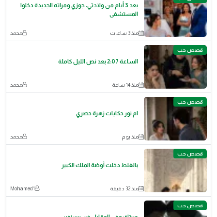
بعد 3 أيام من ولادتي، جوزي ومراته الجديدة دخلوا
المستشفى
منذ 3 ساعات
محمد
قصص حب
الساعة 2:07 بعد نص الليل كاملة
منذ 14 ساعة
محمد
قصص حب
ام نور حكايات زهرة حصري
منذ يوم
محمد
قصص حب
بالغلط دخلت أوضة الملك الكبير
منذ 32 دقيقة
Mohamed1
قصص حب