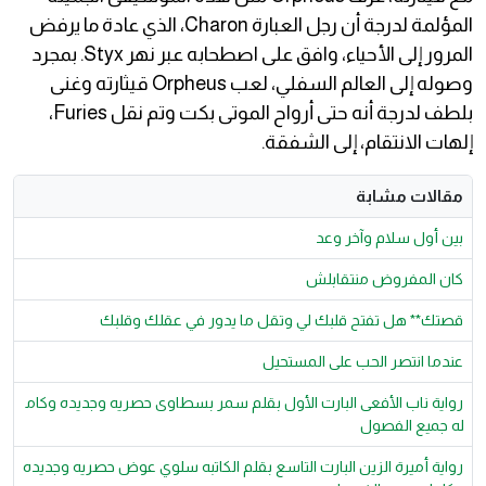
المؤلمة لدرجة أن رجل العبارة Charon، الذي عادة ما يرفض
المرور إلى الأحياء، وافق على اصطحابه عبر نهر Styx. بمجرد
وصوله إلى العالم السفلي، لعب Orpheus قيثارته وغنى
بلطف لدرجة أنه حتى أرواح الموتى بكت وتم نقل Furies،
إلهات الانتقام، إلى الشفقة.
مقالات مشابة
بين أول سلام وآخر وعد
كان المفروض منتقابلش
قصتك** هل تفتح قلبك لي وتقل ما يدور في عقلك وقلبك
عندما انتصر الحب على المستحيل
رواية ناب الأفعى البارت الأول بقلم سمر بسطاوى حصريه وجديده وكام
له جميع الفصول
رواية أميرة الزين البارت التاسع بقلم الكاتبه سلوي عوض حصريه وجديده