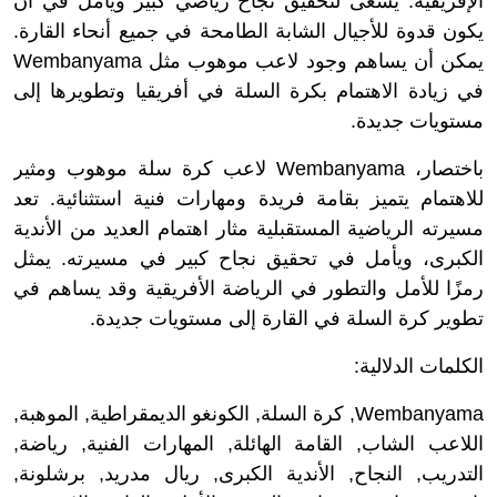
الإفريقية. يسعى لتحقيق نجاح رياضي كبير ويأمل في أن
يكون قدوة للأجيال الشابة الطامحة في جميع أنحاء القارة.
يمكن أن يساهم وجود لاعب موهوب مثل Wembanyama
في زيادة الاهتمام بكرة السلة في أفريقيا وتطويرها إلى
مستويات جديدة.
باختصار، Wembanyama لاعب كرة سلة موهوب ومثير
للاهتمام يتميز بقامة فريدة ومهارات فنية استثنائية. تعد
مسيرته الرياضية المستقبلية مثار اهتمام العديد من الأندية
الكبرى، ويأمل في تحقيق نجاح كبير في مسيرته. يمثل
رمزًا للأمل والتطور في الرياضة الأفريقية وقد يساهم في
تطوير كرة السلة في القارة إلى مستويات جديدة.
الكلمات الدلالية:
Wembanyama, كرة السلة, الكونغو الديمقراطية, الموهبة,
اللاعب الشاب, القامة الهائلة, المهارات الفنية, رياضة,
التدريب, النجاح, الأندية الكبرى, ريال مدريد, برشلونة,