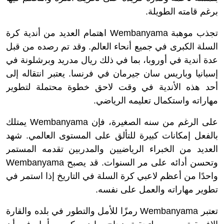
برغم قامته الطويلة.
تجذب موهبة Wembanyama اهتمام العديد من أندية كرة
السلة الكبرى في جميع أنحاء العالم. وقد تم رصده من قبل
عدة أندية في أوروبا، بما في ذلك ريال مدريد وبرشلونة في
إسبانيا وباريس سان جيرمان في فرنسا. يعتبر انتقاله إلى
أحد هذه الأندية في وقت لاحق خطوة محتملة لتطوير
مهاراته واستكمال تعليمه الرياضي.
على الرغم من سنه الصغيرة، فإن Wembanyama يمتلك
بالفعل إمكانات كبيرة للتألق على المستوى العالمي. شهد
العديد من الخبراء الرياضيين والمدربين تقدمه المستمر
وتحسن أدائه على مر السنوات. قد يصبح Wembanyama
واحدًا من أعظم لاعبي كرة السلة في التاريخ إذا استمر في
تطوير مهاراته والعمل على نفسه.
تعتبر Wembanyama رمزًا للأمل والتطور في بلده والقارة