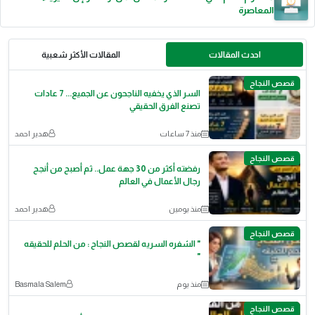
المعاصرة
احدث المقالات
المقالات الأكثر شعبية
قصص النجاح
السر الذي يخفيه الناجحون عن الجميع... 7 عادات
تصنع الفرق الحقيقي
منذ 7 ساعات
هدير احمد
قصص النجاح
رفضته أكثر من 30 جهة عمل.. ثم أصبح من أنجح
رجال الأعمال في العالم
منذ يومين
هدير احمد
قصص النجاح
​" الشفره السريه لقصص النجاح : من الحلم للحقيقه
"
منذ يوم
Basmala Salem
قصص النجاح