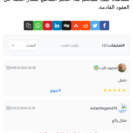
العقود القادمة.
التعليقات
ترتيب حسب
( 2 )
محمود ثابت
2026-06-08 04:09:26
جميل
5 نجوم
eslamlegend14
2024-02-18 05:42:25
مقال رائع