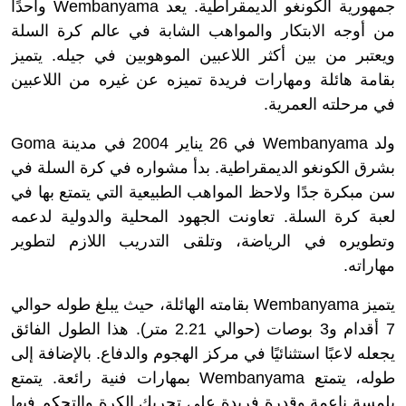
جمهورية الكونغو الديمقراطية. يعد Wembanyama واحدًا
من أوجه الابتكار والمواهب الشابة في عالم كرة السلة
ويعتبر من بين أكثر اللاعبين الموهوبين في جيله. يتميز
بقامة هائلة ومهارات فريدة تميزه عن غيره من اللاعبين
في مرحلته العمرية.
ولد Wembanyama في 26 يناير 2004 في مدينة Goma
بشرق الكونغو الديمقراطية. بدأ مشواره في كرة السلة في
سن مبكرة جدًا ولاحظ المواهب الطبيعية التي يتمتع بها في
لعبة كرة السلة. تعاونت الجهود المحلية والدولية لدعمه
وتطويره في الرياضة، وتلقى التدريب اللازم لتطوير
مهاراته.
يتميز Wembanyama بقامته الهائلة، حيث يبلغ طوله حوالي
7 أقدام و3 بوصات (حوالي 2.21 متر). هذا الطول الفائق
يجعله لاعبًا استثنائيًا في مركز الهجوم والدفاع. بالإضافة إلى
طوله، يتمتع Wembanyama بمهارات فنية رائعة. يتمتع
بلمسة ناعمة وقدرة فريدة على تحريك الكرة والتحكم فيها