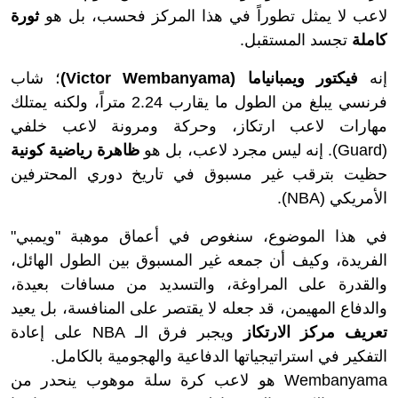
لاعب لا يمثل تطوراً في هذا المركز فحسب، بل هو
ثورة
كاملة
تجسد المستقبل.
إنه
فيكتور ويمبانياما (Victor Wembanyama)
؛ شاب
فرنسي يبلغ من الطول ما يقارب 2.24 متراً، ولكنه يمتلك
مهارات لاعب ارتكاز، وحركة ومرونة لاعب خلفي
(Guard). إنه ليس مجرد لاعب، بل هو
ظاهرة رياضية كونية
حظيت بترقب غير مسبوق في تاريخ دوري المحترفين
الأمريكي (NBA).
في هذا الموضوع، سنغوص في أعماق موهبة "ويمبي"
الفريدة، وكيف أن جمعه غير المسبوق بين الطول الهائل،
والقدرة على المراوغة، والتسديد من مسافات بعيدة،
والدفاع المهيمن، قد جعله لا يقتصر على المنافسة، بل يعيد
تعريف مركز الارتكاز
ويجبر فرق الـ NBA على إعادة
التفكير في استراتيجياتها الدفاعية والهجومية بالكامل.
Wembanyama هو لاعب كرة سلة موهوب ينحدر من