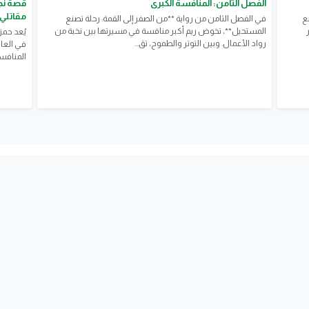
الفصل الثامن: المنافسة الكبرى
قصة نجا
مقاتلي 
ع
في الفصل الثامن من رواية **من الصفر إلى القمة: رحلة تصنع
المستحيل**، تخوض ريم أكبر منافسة في مسيرتها بين نخبة من
يُعد حمز
رواد الأعمال. وبين التوتر والطموح، تق...
في العال
المنافسة 