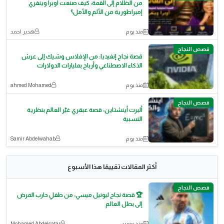
من الظلام إلى القمة: كيف صنعت أوبرا وينفري
إمبراطورية من الألم والأمل؟
منذ يوم
هدير احمد
قصص النجاح
قصة نجاح إنفيديا: من الإفلاس وشيك إلى عرش
الذكاء الاصطناعي وأرباح بمليارات الدولارات
منذ يوم
ahmed Mohamed
قصص النجاح
ألبرت أينشتاين: قصة عبقري غيّر العالم بنظرية
النسبية
منذ يوم
Samir Abdelwahab
أكثر المقالات تقييمًا هذا الأسبوع
قصص النجاح
🏆 قصة نجاح ليونيل ميسي: من طفلٍ حارب المرض
إلى بطل العالم
منذ يومين
Mohamed Abdelsatar