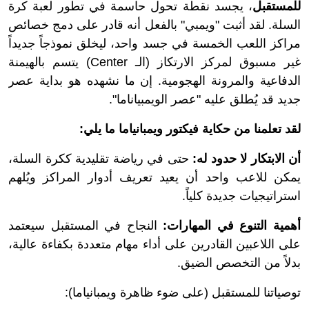
للمستقبل
، يجسد نقطة تحول حاسمة في تطور لعبة كرة
السلة. لقد أثبت "ويمبي" بالفعل أنه قادر على دمج خصائص
مراكز اللعب الخمسة في جسد واحد، ليخلق نموذجاً جديداً
غير مسبوق لمركز الارتكاز (الـ Center) يتسم بالهيمنة
الدفاعية والمرونة الهجومية. إن ما نشهده هو بداية عصر
جديد قد يُطلق عليه "عصر الويمبياناما".
لقد تعلمنا من حكاية فيكتور ويمبانياما ما يلي:
أن الابتكار لا حدود له:
حتى في رياضة تقليدية ككرة السلة،
يمكن للاعب واحد أن يعيد تعريف أدوار المراكز ويُلهم
استراتيجيات جديدة كلياً.
أهمية التنوع في المهارات:
النجاح في المستقبل سيعتمد
على اللاعبين القادرين على أداء مهام متعددة بكفاءة عالية،
بدلاً من التخصص الضيق.
توصياتنا للمستقبل (على ضوء ظاهرة ويمبانياما):