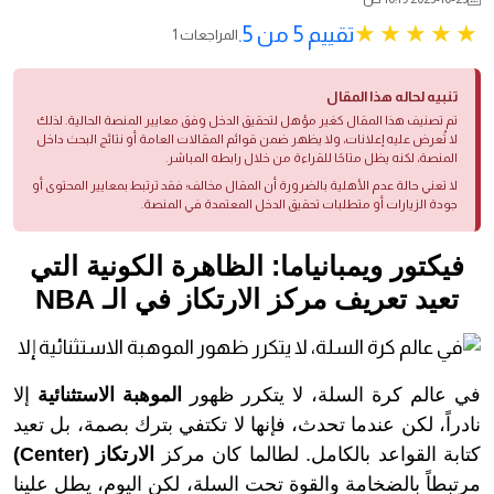
تقييم 5 من 5.
1 المراجعات
تنبيه لحاله هذا المقال
تم تصنيف هذا المقال كغير مؤهل لتحقيق الدخل وفق معايير المنصة الحالية. لذلك
لا تُعرض عليه إعلانات، ولا يظهر ضمن قوائم المقالات العامة أو نتائج البحث داخل
المنصة، لكنه يظل متاحًا للقراءة من خلال رابطه المباشر.
لا تعني حالة عدم الأهلية بالضرورة أن المقال مخالف؛ فقد ترتبط بمعايير المحتوى أو
جودة الزيارات أو متطلبات تحقيق الدخل المعتمدة في المنصة.
فيكتور ويمبانياما: الظاهرة الكونية التي
تعيد تعريف مركز الارتكاز في الـ NBA
في عالم كرة السلة، لا يتكرر ظهور
الموهبة الاستثنائية
إلا
نادراً، لكن عندما تحدث، فإنها لا تكتفي بترك بصمة، بل تعيد
كتابة القواعد بالكامل. لطالما كان مركز
الارتكاز (Center)
مرتبطاً بالضخامة والقوة تحت السلة، لكن اليوم، يطل علينا