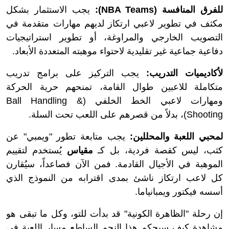
للفرق المنافسة (NBA Teams):
يجب الاستثمار بشكل
مكثف في تطوير لاعبي ارتكاز لديهم مهارات متقدمة في
التصويب الخارجي والمراوغة، أو تطوير استراتيجيات
دفاعية جماعية غير تقليدية لاحتواء موهبته المتعددة الأبعاد.
لأكاديميات التدريب:
يجب التركيز على برامج تدريب
متكاملة للاعبين طوال القامة، تمنحهم حرية الحركة
ومهارات لاعبي الخط الخلفي (Ball Handling &
Shooting)، بدلاً من قصرهم على اللعب تحت السلة.
لمحبي اللعبة والمحللين:
يجب متابعة تطور "ويمبي" عن
كثب، ليس كقصة فردية، بل كـ
مقياس
يُستخدم لتقييم
الموهبة في الأجيال القادمة. فمن الآن فصاعداً، سيُقارن
كل لاعب ارتكاز ناشئ بمدى اقترابه من النموذج الذي
أسسه فيكتور ويمبانياما.
إن رحلة "الظاهرة الكونية" قد بدأت للتو، وكل ما تبقى هو
مشاهدة كيف سيحكم هذا النجم الساطع مسار اللعبة في