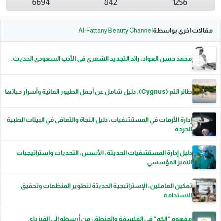
6694
842
1256
مقالات اخري بواسطة
Al-Fattany Beauty Channel
محمد حسن العواد: رائد التجديد الشعري في الأدب السعودي الحديث.
طائر التم (Cygnus): دليل شامل عن أجمل الطيور المائية وأسرار حياتها
إدارة الأزمات في المستشفيات: دليل النجاة والتعافي في البيئات الطبية
الحرجة
دليل إدارة المستشفيات الحديثة: الأسس، التحديات واستراتيجيات
التميز المؤسسي
تمكين العاملين: الإستراتيجية الحديثة لتطوير المنظمات وتحقيق
الاستدامة
مفهوم "الكم" في الفلسفة والمنطق: من أرسطو إلى الفيزياء