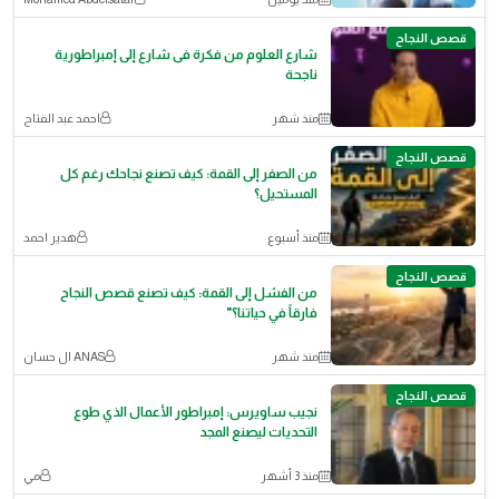
قصص النجاح
شارع العلوم من فكرة فى شارع إلى إمبراطورية
ناجحة
منذ شهر
احمد عبد الفتاح
قصص النجاح
من الصفر إلى القمة: كيف تصنع نجاحك رغم كل
المستحيل؟
منذ أسبوع
هدير احمد
قصص النجاح
من الفشل إلى القمة: كيف تصنع قصص النجاح
فارقاً في حياتنا؟"
منذ شهر
ANAS ال حسان
قصص النجاح
نجيب ساويرس: إمبراطور الأعمال الذي طوع
التحديات ليصنع المجد
منذ 3 أشهر
مي