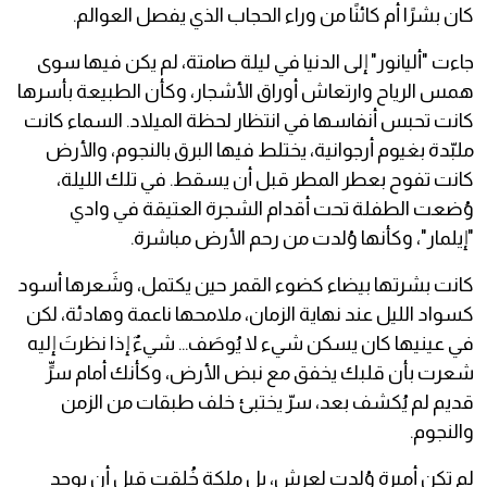
كان بشرًا أم كائنًا من وراء الحجاب الذي يفصل العوالم.
جاءت "أليانور" إلى الدنيا في ليلة صامتة، لم يكن فيها سوى
همس الرياح وارتعاش أوراق الأشجار، وكأن الطبيعة بأسرها
كانت تحبس أنفاسها في انتظار لحظة الميلاد. السماء كانت
ملبّدة بغيوم أرجوانية، يختلط فيها البرق بالنجوم، والأرض
كانت تفوح بعطر المطر قبل أن يسقط. في تلك الليلة،
وُضعت الطفلة تحت أقدام الشجرة العتيقة في وادي
"إيلمار"، وكأنها وُلدت من رحم الأرض مباشرة.
كانت بشرتها بيضاء كضوء القمر حين يكتمل، وشَعرها أسود
كسواد الليل عند نهاية الزمان، ملامحها ناعمة وهادئة، لكن
في عينيها كان يسكن شيء لا يُوصَف… شيءٌ إذا نظرتَ إليه
شعرت بأن قلبك يخفق مع نبض الأرض، وكأنك أمام سرٍّ
قديم لم يُكشف بعد، سرّ يختبئ خلف طبقات من الزمن
والنجوم.
لم تكن أميرة وُلدت لعرش، بل ملكة خُلقت قبل أن يوجد