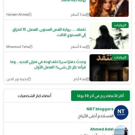
روايه حياه الاسد
منذ 3 أشهر
Haneen Ahmed
الروايات
تكملة.......رواية القص المجنون. الفصل. 13.اختراق
إلي المستوي الثالث.
منذ 4 أشهر
Mhamoud Taha
الروايات
وجدتُ دفترًا سريًا خلف لوحة في منزلي الجديد... وما
قرأته غيّر كل شيء! | الفصل الأول
منذ 4 أيام
خديجة نور الدين
أكثر الأعضاء ربح في آخر 30 يومًا
أعضاء كبار الشخصيات
NBT bloggers
المستخدم أخفى الأرباح
Ahmed Adel