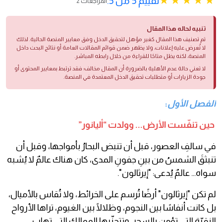
تقييم 5 من 5.
2 المراجعات
تنبيه لحاله هذا المقال
تم تصنيف هذا المقال كغير مؤهل لتحقيق الدخل وفق معايير المنصة الحالية. لذلك
لا تُعرض عليه إعلانات، ولا يظهر ضمن قوائم المقالات العامة أو نتائج البحث داخل
المنصة، لكنه يظل متاحًا للقراءة من خلال رابطه المباشر.
لا تعني حالة عدم الأهلية بالضرورة أن المقال مخالف؛ فقد ترتبط بمعايير المحتوى أو
جودة الزيارات أو متطلبات تحقيق الدخل المعتمدة في المنصة.
الفصل الأول
:
حين تنفّست الأرض... وولدت “أليانور”
في سالفِ العصور، قبل أن تنبض البحارُ بأمواجها، وقبل أن
تنبثقَ الشمسُ من بينِ جفونِ المدى، كان هناك عالمٌ لا يُشبه
سواه… عالمٌ يُدعى: "إيرثالون".
لم تكن "إيرثالون" أرضًا تُرسم على الخرائط، ولا تُقاس بالأميال،
بل كانت أنفاسًا بين النجوم، وظلالًا بين الغيوم، تراها الأرواح
النقيّة التي تؤمن بالسحر، وتتجنّبها الممالك التي تهاب