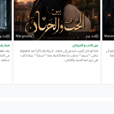
Mai gouda
Maria
منذ يوم
منذ ي
بين الحب و الحرمان
فيلا رقم 19 | الفصل الثاني: الغرفة التي لا يجرؤ أح
لم أن
ماذا لو كان أقرب شخص إلى قلبك... لا يراك إلا كأخ؟ منذ الطفولة،
بعد ظهو
نها
عاش **سيف** يحمل حبًا صامتًا لابنة عمه **سيليا**، بينما كانت
في الانك
هي ترى فيه السند والأمان،...
سابقه.