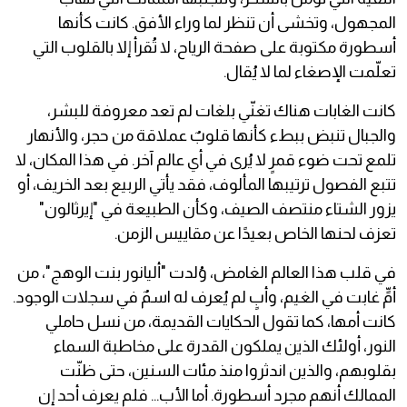
المجهول، وتخشى أن تنظر لما وراء الأفق. كانت كأنها
أسطورة مكتوبة على صفحة الرياح، لا تُقرأ إلا بالقلوب التي
تعلّمت الإصغاء لما لا يُقال.
كانت الغابات هناك تغنّي بلغات لم تعد معروفة للبشر،
والجبال تنبض ببطء كأنها قلوبٌ عملاقة من حجر، والأنهار
تلمع تحت ضوء قمرٍ لا يُرى في أي عالم آخر. في هذا المكان، لا
تتبع الفصول ترتيبها المألوف، فقد يأتي الربيع بعد الخريف، أو
يزور الشتاء منتصف الصيف، وكأن الطبيعة في "إيرثالون"
تعزف لحنها الخاص بعيدًا عن مقاييس الزمن.
في قلب هذا العالم الغامض، وُلدت "أليانور بنت الوهج"، من
أمٍّ غابت في الغيم، وأبٍ لم يُعرف له اسمٌ في سجلات الوجود.
كانت أمها، كما تقول الحكايات القديمة، من نسل حاملي
النور، أولئك الذين يملكون القدرة على مخاطبة السماء
بقلوبهم، والذين اندثروا منذ مئات السنين، حتى ظنّت
الممالك أنهم مجرد أسطورة. أما الأب… فلم يعرف أحد إن