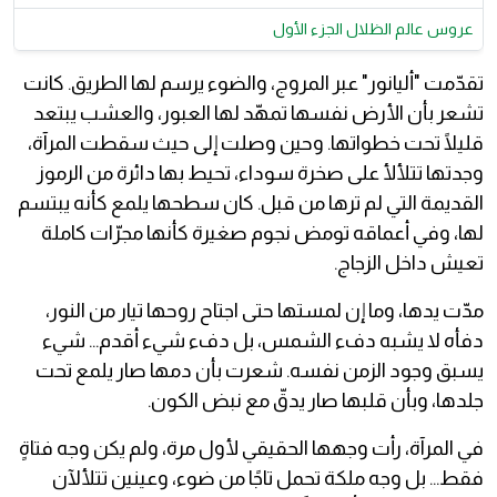
عروس عالم الظلال الجزء الأول
تقدّمت "أليانور" عبر المروج، والضوء يرسم لها الطريق. كانت
تشعر بأن الأرض نفسها تمهّد لها العبور، والعشب يبتعد
قليلًا تحت خطواتها. وحين وصلت إلى حيث سقطت المرآة،
وجدتها تتلألأ على صخرة سوداء، تحيط بها دائرة من الرموز
القديمة التي لم ترها من قبل. كان سطحها يلمع كأنه يبتسم
لها، وفي أعماقه تومض نجوم صغيرة كأنها مجرّات كاملة
تعيش داخل الزجاج.
مدّت يدها، وما إن لمستها حتى اجتاح روحها تيار من النور،
دفأه لا يشبه دفء الشمس، بل دفء شيء أقدم… شيء
يسبق وجود الزمن نفسه. شعرت بأن دمها صار يلمع تحت
جلدها، وبأن قلبها صار يدقّ مع نبض الكون.
في المرآة، رأت وجهها الحقيقي لأول مرة، ولم يكن وجه فتاةٍ
فقط… بل وجه ملكة تحمل تاجًا من ضوء، وعينين تتلألآن