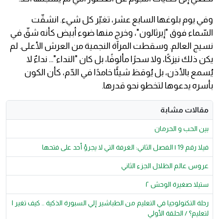
وفي يوم بلوغها السابع عشر، تغيّر كل شيء. انشقّت
السّماء فوق "إيرثالون"، وخرج منها ضوء أبيض كأنه شقّ في
نسيج العالم. وسقطت المرآة النجمية من العرش الأعلى. لم
يكن ذلك نيزكًا، ولا سحرًا مألوفًا، بل كان "النداء"… نداءٌ لا
يُسمع بالأذن، بل يُوقظ شيئًا خامدًا في الدّم، كأن الكون
بأسره يدعوها لتخطو نحو قدرها.
مقالات مشابة
بين الحب و الحرمان
فيلا رقم 19 | الفصل الثاني: الغرفة التي لا يجرؤ أحد على فتحها
عروس عالم الظلال الجزء الثاني
ستيلا صغيرة الوحش ٢
رحلة التكنولوجيا في التعليم من الطباشير إلي السبورة الذكية .. كيف تغير ا
لتعليم؟ / الحلقة الأولي