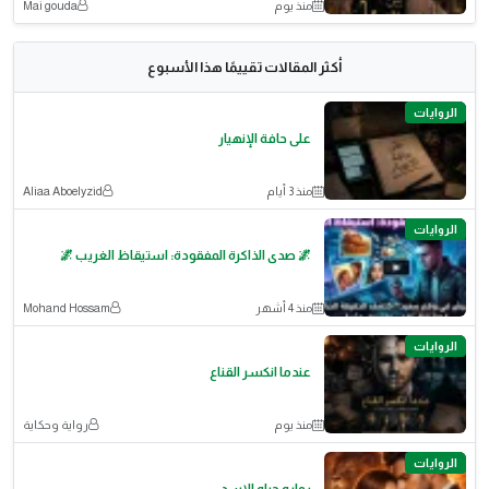
منذ يوم
Mai gouda
أكثر المقالات تقييمًا هذا الأسبوع
الروايات
على حافة الإنهيار
منذ 3 أيام
Aliaa Aboelyzid
الروايات
🌌 صدى الذاكرة المفقودة: استيقاظ الغريب 🌌
منذ 4 أشهر
Mohand Hossam
الروايات
عندما انكسر القناع
منذ يوم
رواية وحكاية
الروايات