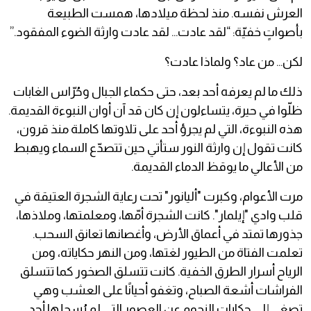
العرش نفسه. منذ لحظة ميلادها، همست الطبيعة
بأصواتٍ خفيّة: “لقد عادت… لقد عادت وارثة الضوء المفقود.”
لكن… من عاد؟ ولماذا عادت؟
ذلك ما لم يعرفه أحد بعد، حتى حكماء الجبال وحُرّاس الغابات
ظلّوا في حيرة، يتساءلون إن كان قد آن أوان النبوءة القديمة.
هذه النبوءة، التي لم يجرؤ أحد على تلاوتها كاملة منذ قرون،
كانت تقول إن وارثة النور ستأتي حين تتصدّع السماء ويهبط
من الأعالي ما يوقظ الدماء القديمة.
مرت الأعوام، وكبرت "أليانور" تحت رعاية الشجرة العتيقة في
قلب وادي "إيلمار". كانت الشجرة أمّها، ومعلمتها، وملاذها،
جذورها تمتد في أعماق الأرض، وأغصانها تعانق السحب.
تعلمت الفتاة من الطيور لغتها، ومن النهر حكاياته، ومن
الرياح أسرار الطرق الخفية. كانت تتسلق الصخور كما تتسلق
الفراشات أشعة الصباح، وتغفو أحيانًا على العشب وهي
تصغي إلى حكايات النجوم عن العصور التي لم يُسجلها أحد.