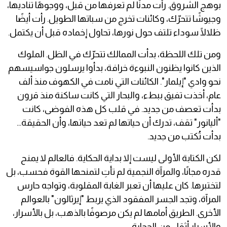
بوهج الشروق. رأت مدنًا لم تعرفها من قبل، ووجوهًا تناديها،
وجيوشًا تتحرّك، وكائنات تخرج من سباتها الطويل. رأت أيضًا
ظلالًا سوداء تلتف حول نورها، تحاول إخماده قبل أن يكتمل.
ومن تلك اللحظة، بدأت الممالك تتحرّك في الظل. الملوك
الذين كانوا يظنون النبوءة خرافة، بدأوا يرسلون جواسيسهم
نحو وادي "إيلمار". الكائنات التي نامت في الكهوف منذ ألف
عام، أخذت تفيق ببطء، والبحار التي كانت ساكنة منذ قرون
بدأت تعصف من جديد. في قلب كل هذه الفوضى، كانت
"أليانور" تقف، تدرك أن حياتها لم تعد حياتها، وأن الحقيقة…
بدأت تُكتب من جديد.
لكن الكتابة الأولى ليست إلا بداية الحكاية. فالعالم لا يمنح
قدره مجانًا، والمرآة النجمية لم تأتِ لتمنحها القوة فحسب، بل
لتختبرها. كان عليها أن تعبر الغابة المقلوبة، وتواجه حارس
المرآة، وتجد الجسر المفقود الذي يربط "إيرثالون" بالعوالم
الأخرى. الطريق أمامها لم يكن مرصوفًا بالذهب، بل بالأسرار،
والأسرار أثقل من الحجارة.