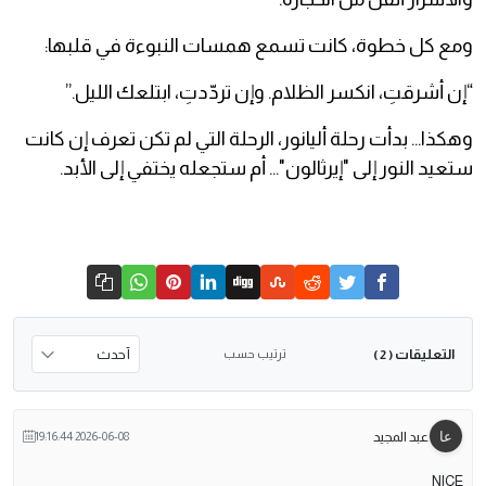
ومع كل خطوة، كانت تسمع همسات النبوءة في قلبها:
“إن أشرقتِ، انكسر الظلام. وإن تردّدتِ، ابتلعك الليل.”
وهكذا… بدأت رحلة أليانور، الرحلة التي لم تكن تعرف إن كانت
ستعيد النور إلى "إيرثالون"… أم ستجعله يختفي إلى الأبد.
التعليقات
ترتيب حسب
( 2 )
عبد المجيد
2026-06-08 19:16:44
NICE