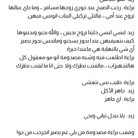
براءة : رحت الصبح عند جوري زوجها مسافر ،، وما جاي عبالها
تروح عند أمي ،، قالتلي تركيلي البنات اتونس فيهن
.
زيد: لبسي لبسي خلينا نروح نجيبن ،، والله بجنو وبجننوها
كيف بتعيفيهن عندا بجوز يسخنو وماتحس بجوز يصير
أي شي بالنهاية هي ماعندا خبرة .
براءة اطلعت فيه وشبه مصدومة انو مو معقول كل
هالتجهيزات ،، مالفتت نظرك ولا حتى انا ما لفتت نظرك
.
براءة: طيب بس نتعشى
زيد : جاهز الأكل
براءة : اي جاهز
.
زيد : يلا ببدل تيابي وبجي
.
وقفت براءة مصدومة من يلي عم يصير انجرحت من جوا