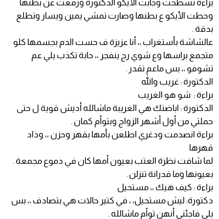
براءة تسطحت وجابت الأيكو الدكتورة ورفعت عن بطنها
وحطت الأيكو ع بطنها وصارت تمشي يمين ويسار وتطلع
بدقة .
عالشاشة بأستغراب ،، أنا عزيزة ف حست الدم بجسمها كلو
متجمع براسها وع شوي رح ينفجر ،، حابة تكذب يلي عم
تشوفو ،، بس ماعم تقدر .
الدكتورة : غريب والله
براءة : شو هو الغريب
الدكتورة : اباضتك هي الغريبة ماشالله أديش قوية ل حتى
حملتي من أول أشهر الزواج وبتوأم كمان .
براءة انصدمت ودغري اطلعن بأمها بقهر وحزن ،، وذاد
قهرها
لما شافت نظرة العتب بعيون أمها كان في دموع مجمعة .
بعيونها وما قدرانة تنزلن .
براءة : كيف هيك ،، مستحيل
دكتورة: ليش مستحيل، ، في كتير حالات هي بتصادف ،، بس
يلي فاجئني أنهن توأم ماشالله .