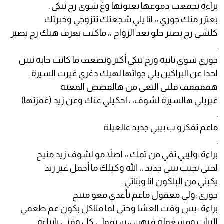
براءة تجمعت دموعها بعيونها وعَ شوي رح تبكي .
بعتزر منك جوري ،، انا يلي شجعتك تتزوجي وخبرتك
كلشي رح يصير حلو بعد الزواج ،، ماكنت بعرف هيك رح يصير
.
جوري شوي تانية ورح تبكي أكتر وتضعف ما كانت حابة تبين
لحدا عن البراكين يلي جواتها لهيك دغري غيرت السيرة .
هففففف قلبي التعى من هالقصص المعتة
غيريلي هالسيرة لشوف، ، احكيلي عنك وعن زيد (غمزتها)
.
ماعم تفكرو ب بيبي جديد عالعيلة
.
براءة :ولييي تفي من تمك ،، اصلاً مو لشوف زيد منيح
لحتى نجيب بيبي جديد ،، الله وكيلك ما أحمل غير زيد
يكبني من البلكون انا وبناتي .
جوري :ولي معقول ماعم تأعدي معو منيح
براءة : بس وقت العشا وحتى لما مناكل بكون عم طعمي
البنات ومشغولة فيهن ،، سرقولي كل وقتي يابراءة .