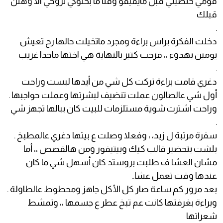
قومي خلصيني قبل مايفيقو وقتا ما بخلوكي تروحي الا وهنن
قبلك
.
دخلت الفكرة براس براءة ومجرد ماتخيلت حالها رح تعيش
يومين بهدوء ،، فرحت كتير بالنهاية هي اختها ماحدا غريب
.
دغري قامت براءة تركت كل شي من أيدها لبست وراحت
أول شي عالصالون عملت تنضيف لبشرتها وعملت حواجبها .
وراحت اشترت شوية مستلزمات للبيت كان ببالها تجهز شي
.
سفرة مرتبة ل زيد، ، وفعلا وصلت ع بيتها دغري عالمطبخ .
بلشت بتحضير قالب كيك وبيتيفور ومن هالقصص ،، أما
مشان العشا ف طلبت بروستد كان أسهل شي ما كان
عندها وقت تعمل عشا..
بعد مرور كم ساعة صار كل الأكل جاهز ومحطوط عالطاولة .
وبراءة بغرفتها كانت عم تبخ عطر ع جسمها ،، وتمشط
شعراتها