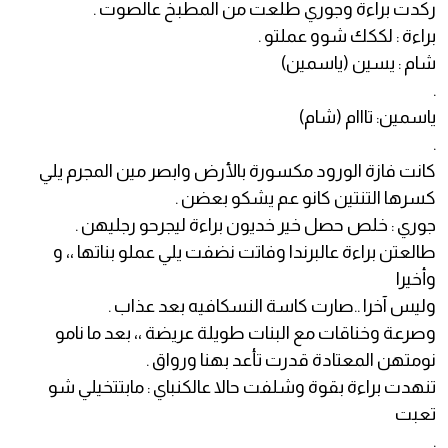
ركدت براءة وجوري طلعت من المطبخ عالصوت .
براءة : لككك شوو عملتو .
شام : يسين (ياسمين)
.
ياسمين: تااام (شام)
.
كانت فازة الورود مكسورة بالأرض وابصر مين المجرم يلي
كسرها التنتين كانو عم يشكو بعضن .
جوري : خلص حصل خير خديون براءة ليجرحو رجليهن .
طالعتن براءة عالبرندا وفاتت نضفت يلي عملو بناتها ،، و
وأخيرا
وليس آخرا ..صارت كاسة النسكافيه بعد عذاب .
وصرعة وخناقات مع البنات طويلة عريضة ،، بعد ما نامو
نومتهن المعتادة قدرت تأعد بهنا ورواق .
تنهدت براءة بقوة وشلفت حالا عالكنباي : مابتتخيلي شو
تعبت
.