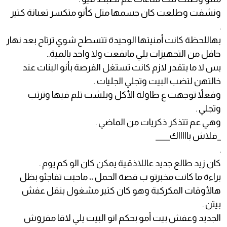
ونشفت وطلعت كان جسمها متل كأنو متكسر تعبانة كتير
.
بهاللحظة كانت أمنيتها الوحيدة تتسطح شوي ترتاح بعد نهار
حافل من التجهيزات يلي مانفعت ولا واحد بالمية..
بس لا ما بتقدر لازم كانت تستغل الفرصة بأنو البنات عند
خالتهن لتضب البيت وتجلي الجليات .
وفعلاً توجهت ع طاولة الأكل وبلشت تلم فيها وترتب
وتجلي .
وهي عم تتذكر ذكريات من الماضي .
_فلاش باااااك____
.
كان زيد طالع جديد عاللاذقية يمكن كان الو كم يوم .
براءة ما كانت مخبرتو ب قصة الحمل ،، ماحبت تفاجئو بظل
هالأوقات المكركبة وهو كان كتير مشغول بنقل عفش
بيتن .
الجديد وعفش بيت أمو بحكم انو البيت يلي لاقا مفروش