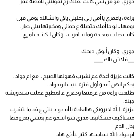
جوري : مو من شي كانت تقلك رح تموتيني ناقصة عمر
.
براءة : ياعمري يا أمي ربي يخليلي ياكي وانشالله يومي قبل
يومها ،، لو ما أمك متصلة ع حماتي ومخبرتها بيلي صار .
كانت ضلت معندة وما سافرت ،، وكان انكشف امري
.
جوري : وكان أبوكي دبحك .
___فلاش باك ____
.
كانت عزيزة آعدة عم تشرب قهوتها الصبح ،، مع ام جواد .
بحكم انهن أعدو أول فترة ببيت ابو جواد .
طلعت براءة من غرفتها ودغري عالمطبخ عملت سندويشة
جبنة .
عزيزة : الله لا يرويكي هالعادة يا أم جواد بنتي ع قد ما بتشرب
مستاكيف مسكاتيف مدري شو اسمو عم يمشي بعروقها
بدل الدم .
ام جواد :الله يسامحها كتير بيأذي هاد