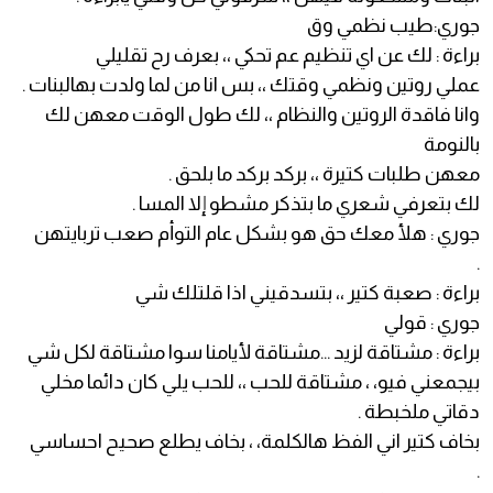
جوري:طيب نظمي وق
براءة : لك عن اي تنظيم عم تحكي ،، بعرف رح تقليلي
عملي روتين ونظمي وقتك ،، بس انا من لما ولدت بهالبنات .
وانا فاقدة الروتين والنظام ،، لك طول الوقت معهن لك
بالنومة
معهن طلبات كتيرة ،، بركد بركد ما بلحق .
لك بتعرفي شعري ما بتذكر مشطو إلا المسا .
جوري : هلأ معك حق هو بشكل عام التوأم صعب تربايتهن
.
براءة : صعبة كتير ،، بتسدقيني اذا قلتلك شي
جوري : قولي
براءة : مشتاقة لزيد ...مشتاقة لأيامنا سوا مشتاقة لكل شي
بيجمعني فيو، ، مشتاقة للحب ،، للحب يلي كان دائما مخلي
دقاتي ملخبطة .
بخاف كتير اني الفظ هالكلمة، ، بخاف يطلع صحيح احساسي
.