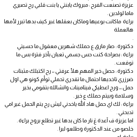
عزيزة تصنعت الفرح : مبروك يابنتي يا بنت قلبي رح تصيري
ماما لولدين .
براءة ماكانت بوعيها وماكان بعقلها غير كيف بدها تبرر لأمها
هالعملة
.
دكتورة : صار مارق ع حملك شهرين معقول ما حسيتي
براءة : بصراحة كنت حس جسمي تعبان بآخر فترة بس ما
توقعت .
دكتورة : حصل خير المهم هلأ عرفتي ،، رح اكتبلك مثبتات
ضرزري تاخديها احتمال ما تقدري تحملي توأم كونو هي اول
حمل ،، ورح اعطيكي فيتامينات وانشالله بتقومي بخير
وسلامة وبيتم حملك ع خير .
براءة : لك اي حمل هاد الله ياخدني ليش رح يتم الحمل غير امي
تدبحني .
اما عزيزة ف آعدة عَ نار ما كان بدها غير تطلع بروح براءة .
خلصو من عند الدكتورة وطلعو لبرا .