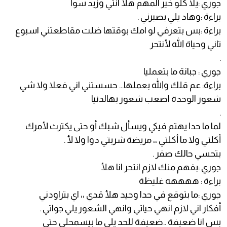
جوري :يلا كلو خير المهم هلأ انتي وزيد سوا
براءة :وهاد يلي بصبرني .
براءة :بس بتعرفي لو امك بوقتها ضلت مقاطعتني اسبوع
تاني وحياة الله لأنتحر
.
جوري : جبانة ما بتعمليا
براءة: عم قلك والله بعملها... حسستني اني فعلا ولا شي
شعور الوحدة اصعب شعور بهالدنيا
.
لما ما حدا يهتم فيكي ويسأل شبك أو حتى يكترث لأمرك
أكلتي ولا ما أكلتي ،، مريضة شربتي دوا ولا لأ .
بتحسي حالك صفر .
جوري :بفهم منك لازم انتحر انا هلأ
براءة : ههههه غليظة
جوري :ما بتوقع في حدا وحيد هلأ قدي ،، اي بتراودني
أفكار اني لازم انهي حياتي وانهي الشعور يلي جواتي .
بس انا ضعيفة ..ضعيفة للحد يلي ما بيسمحلي حتى