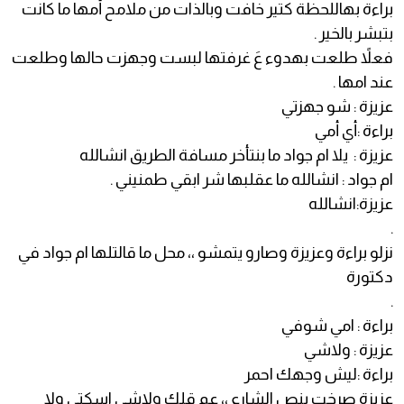
براءة بهاللحظة كتير خافت وبالذات من ملامح أمها ما كانت
بتبشر بالخير .
فعلاً طلعت بهدوء عَ غرفتها لبست وجهزت حالها وطلعت
عند امها .
عزيزة : شو جهزتي
براءة :أي أمي
عزيزة : يلا ام جواد ما بنتأخر مسافة الطريق انشالله
ام جواد : انشالله ما عقلبها شر ابقي طمنيني .
عزيزة:انشالله
.
نزلو براءة وعزيزة وصارو يتمشو ،، محل ما قالتلها ام جواد في
دكتورة
.
براءة : امي شوفي
عزيزة : ولاشي
براءة :ليش وجهك احمر
عزيزة صرخت بنص الشارع ،، عم قلك ولاشي اسكتي ولا