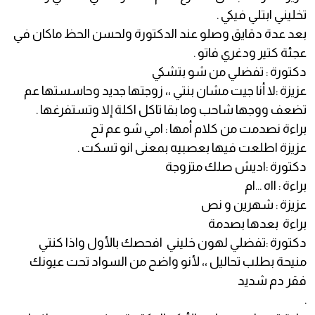
تخليني ابتلي فيكي .
بعد عدة دقايق وصلو عند الدكتورة ولحسن الحظ ماكان في
عجئة كتير ودغري فاتو .
دكتورة : تفضلي من شو بتشكي
عزيزة :لا أنا جيت مشان بنتي ،، زوجتها جديد وحاسستها عم
تضعف ووجها شاحب وما بقا تاكل اكلة إلا وتستفرغها .
براءة نصدمت من كلام أمها : امي شو عم تح
عزيزة اطلعت فيها بعصبيه بمعنى انو تسكت .
دكتورة :اديش صلك متزوجة
براءة : ااه ...ام
عزيزة : شهرين و نص
براءة بعدها بصدمة
دكتورة :تفضلي لهون خليني افحصك بالأول واذا كنتي
منيحة بطلب تحاليل ،، لأنو واضح من السواد تحت عيونك
فقر دم شديد
.