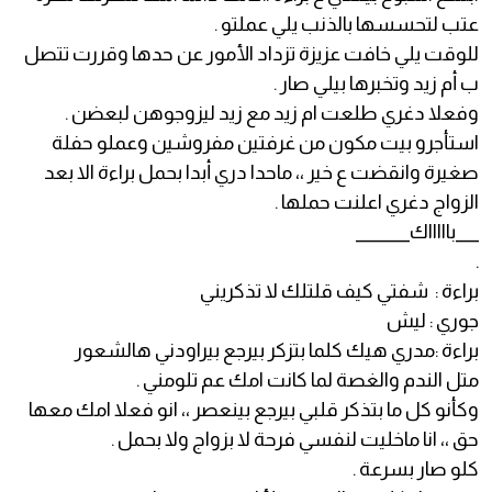
عتب لتحسسها بالذنب يلي عملتو .
للوقت يلي خافت عزيزة تزداد الأمور عن حدها وقررت تتصل
ب أم زيد وتخبرها بيلي صار .
وفعلا دغري طلعت ام زيد مع زيد ليزوجوهن لبعضن .
استأجرو بيت مكون من غرفتين مفروشين وعملو حفلة
صغيرة وانقضت ع خير ،، ماحدا دري أبدا بحمل براءة الا بعد
الزواج دغري اعلنت حملها .
___باااااك_______
.
براءة : شفتي كيف قلتلك لا تذكريني
جوري : ليش
براءة :مدري هيك كلما بتزكر بيرجع بيراودني هالشعور
متل الندم والغصة لما كانت امك عم تلومني .
وكأنو كل ما بتذكر قلبي بيرجع بينعصر ،، انو فعلا امك معها
حق ،، انا ماخليت لنفسي فرحة لا بزواج ولا بحمل .
كلو صار بسرعة .