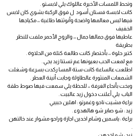
وتحط اللمسات الأخيرة عاللوك يلي لابستو .
كانت لابسة فستان أسود ل فوق الركبة بشوي كان لابس
فيها لبس معالمها واضحة وأنوثتها طاغية ،، مكياجها
الخفيف
عاطيها فوق جمالها جمال ،، والروج الأحمر ملفت للنظر
بطريقة
كتير حلوة ،، بأختصار كانت طالعة كتلة من الحلاوة .
مع لمعت الحب بعيونها عم تستنا زيد يجي .
اطلعت عالساعة كانت ستة المسا ركدت بسرعة وشغلت
الشمعات المنثورة عالطاولة وجابت أنينة العطر .
وبخت بأنحاء الغرفة ،، للحظة يلي سمعت فيها صوط طقة
الباب يلي أعلنت دخول زيد عالبيت .
براءة مشيت ناحو وغمرتو : اهلين حبيبي
زيد : شو صاير شو هالهدوء .
براءة : ياسمين وشام اخدين اجازة وراحو مشوار عند خالتهن
.
زيد : شو اخدهن