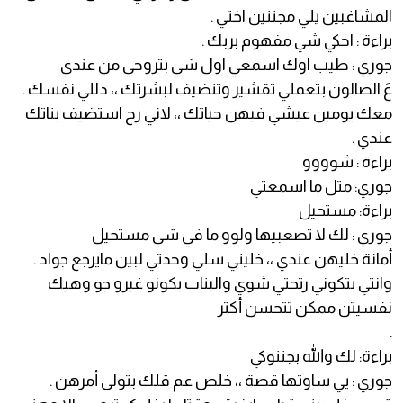
المشاغبين يلي مجننين اختي .
براءة : احكي شي مفهوم بربك .
جوري : طيب اوك اسمعي اول شي بتروحي من عندي
عَ الصالون بتعملي تقشير وتنضيف لبشرتك ،، دللي نفسك .
معك يومين عيشي فيهن حياتك ،، لاني رح استضيف بناتك
عندي .
براءة : شوووو
جوري: متل ما اسمعتي
براءة: مستحيل
جوري : لك لا تصعبيها ولوو ما في شي مستحيل
أمانة خليهن عندي ،، خليني سلي وحدتي لبين مايرجع جواد .
وانتي بتكوني رتحتي شوي والبنات بكونو غيرو جو وهيك
نفسيتن ممكن تتحسن أكتر
.
براءة: لك والله بجننوكي
جوري : يي ساوتها قصة ،، خلص عم قلك بتولى أمرهن .