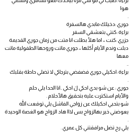
براءة :طيب لي مو شي مرة بياخدك معو تسافري وتشمي
هوا
.
جوري :دخيلك مابدي هالسفرة
براءة :كنتي بتعشقي السفر
جزري :كنت ،، اما هلأ بطلت انا متت من زمان جوري القديمة
دبلت وندم الأيام أكلها ،، جوري ماتت وروحها الطفولية ماتت
معها
..
براءة :احكيلي جوري فضفضي بترجاكي لا تضلي حاطة بقلبك
.
جوري : عن شو بدي احكي لَ احكي ..انا الحدا يلي حلم
والأيام استكترت عليه بتحقيق هالأحلام .
شو بتحبي احكيلك عن زواجي الفاشل يلي توقعت الله
يعوضني خير بهالزواج بس لااا هاد الزواج هو الغصة الوحيدة
.
يلي رح تضل مرافقتني كل عمري .