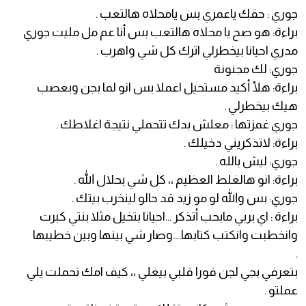
جوري : حقك ياعمري بس يامحلاه هالتعب .
براءة: هو صح يا محلاه هالتعب بس أنا عم مل مليت جوري
مدري احيانا بيخطرلي اترك كل شي واهرب .
جوري: لك مجنونة
براءة: هلأ أكيد مستحيل اعملا بس انو لما بجن وبعصب
هيك بيخطرلي .
جوري غمزتها : معلش بدك تتحملي نتيجة اغلاطك .
براءة: لاتذكريني دخيلك .
جوري: ليش بالله .
براءة: انو هالغلط العظيم ،، كل شي بحلال الله .
جوري: بس والله لو مو زيد قد حالو لينخرب بيتك .
براءة : اي بربي مابحب أتذكر ...احيانا بتخيل مثلا بنتي كبرت
وانخطبت وانكتب كتابها....وصار شي بينها وبين خطيبها
.
بتعرفي بجي لجن فورا قلبي بيغلي ،، كيف امك تحملت يلي
عملتو .