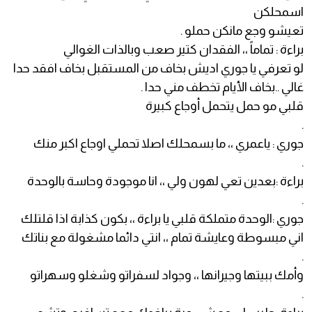
اسمحلكن
تعيشو وجع مانكن حملو .
براءة : تماماً ،، الفقدان كتير صعب وبالذات الغوالي
لو تعرفي يا جوري اديش بخاف من المستقبل بخاف افقد حدا
غالي ..بخاف الأيام تخطف مني حدا .
قلبي مو حمل يتحمل أوجاع كبيرة
.
جوري : ياعمري ،، ما بسمحلك اصلا تحملي اوجاع اكبر منك
.
براءة :بعدين تعي لهون ولي ،، انا موجودة وحاسة بالوحدة
.
جوري :الوحدة متملكة قلبي يا براءة ،، بكون كذابة اذا قلتلك
اني مبسوطة وعايشة تمام ،، انتي دائما مشغولة مع بناتك
.
وأمك ببيتها وجيرانها ،، وجواد لسفراتو وشغلو وسهراتو
.