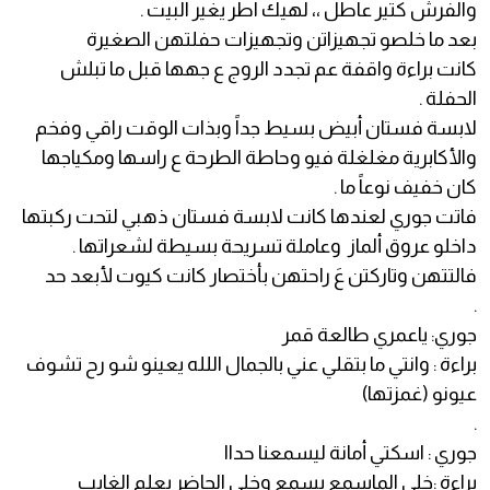
والفرش كتير عاطل ،، لهيك اطر يغير البيت .
بعد ما خلصو تجهيزاتن وتجهيزات حفلتهن الصغيرة
كانت براءة واقفة عم تجدد الروج ع جهها قبل ما تبلش
الحفلة .
لابسة فستان أبيض بسيط جداً وبذات الوقت راقي وفخم
والأكابرية مغلغلة فيو وحاطة الطرحة ع راسها ومكياجها
كان خفيف نوعاً ما .
فاتت جوري لعندها كانت لابسة فستان ذهبي لتحت ركبتها
داخلو عروق ألماز وعاملة تسريحة بسيطة لشعراتها .
فالتتهن وتاركتن عَ راحتهن بأختصار كانت كيوت لأبعد حد
.
جوري: ياعمري طالعة قمر
براءة : وانتي ما بتقلي عني بالجمال اللله يعينو شو رح تشوف
عيونو (غمزتها)
.
جوري : اسكتي أمانة ليسمعنا حداا
براءة :خلي الماسمع يسمع وخلي الحاضر يعلم الغايب