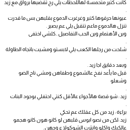
كانت كتير متحمسة لهاللحظات يلي رح تقضيها برواق مع زيد
.
عيونها حرقوها كتير وغرغرت الدموع بقلبهن بس ما قدرت
تنزل هالدموع ماعم تتقبل يلي عم يصير .
وين الأهتمام وين الحب التفاصيل ..كلشي اختفى
.
شلحت من رجلها الكعب يلي لابستو ومشيت باتجاه الطاولة
.
وبعد دقايق اجا زيد .
قبل ما يأعد نفخ عالشموع وطفاهن ومشي ناح الضو
وشعلو
.
زيد : شو قصة هالأجواء عالأقل كنتي احتفلي بوجود البنات
.
براءة : زيد من كل عقلك عم تحكي
زيد :لكن من نصو ابوس قلبهن لو كانو هون كانو هجمو
عالكيك واكلو وانثرت الشوكولا ع وجهن .