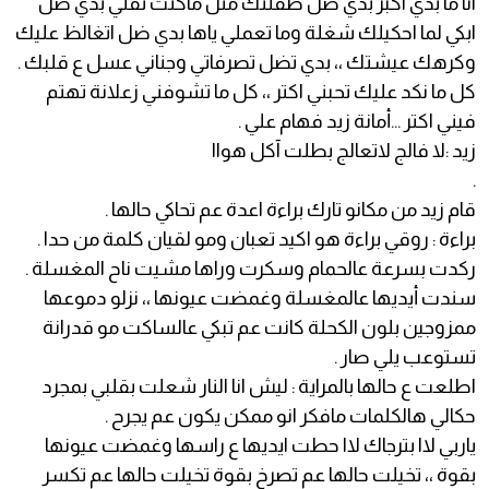
انا ما بدي اكبر بدي ضل طفلتك متل ماكنت تقلي بدي ضل
ابكي لما احكيلك شغلة وما تعملي ياها بدي ضل اتغالظ عليك
وكرهك عيشتك ،، بدي تضل تصرفاتي وجناني عسل ع قلبك .
كل ما نكد عليك تحبني اكتر ،، كل ما تشوفني زعلانة تهتم
فيني اكتر ...أمانة زيد فهام علي .
زيد :لا فالج لاتعالج بطلت آكل هواا
.
قام زيد من مكانو تارك براءة اعدة عم تحاكي حالها .
براءة : روقي براءة هو اكيد تعبان ومو لقيان كلمة من حدا .
ركدت بسرعة عالحمام وسكرت وراها مشيت ناح المغسلة .
سندت أيديها عالمغسلة وغمضت عيونها ،، نزلو دموعها
ممزوجين بلون الكحلة كانت عم تبكي عالساكت مو قدرانة
تستوعب يلي صار .
اطلعت ع حالها بالمراية : ليش انا النار شعلت بقلبي بمجرد
حكالي هالكلمات مافكر انو ممكن يكون عم يجرح .
ياربي لاا بترجاك لاا حطت ايديها ع راسها وغمضت عيونها
بقوة ،، تخيلت حالها عم تصرخ بقوة تخيلت حالها عم تكسر