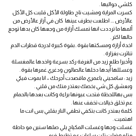
كلشي حواليها .
كسرت المراية ومشيت ناح طاولة الأكل قلبت كل الأكل
عالأرض .... اطلعت بطرف عينها كان في أزاز عالأرض من
ألمها ما ترددت انها تمسك أزازة من وجعها كان بدها توجع
حالها اكتر .
اخدة أزازة ومسكتها بقوة ..بقوة كبيرة لدرجة قطرات الدم
تناثرت بغزارة .
وأخيرا طلع زيد من الغرفة ركد بسرعة واخدها عالمغسلة
وغسللها أيدها دخلها عالصالون ودغري غمرها بقوة .
زيد : سامحيني ياعمري ماقصدت أجرحك ،، انا بموت فيكي
وبعشق كل شي بخصك بعتذر منك من قلبي .
بس بهاللحظة فتحت عيونها براءة وكانت بعدها بالحمام
عم تخلق خيالات تخفف عنها .
كلمة بعتذر كانت بتكفي تطفي النار بقلبي بس انت ما
اهتميت .
غسلت وجها وغسلت المكياج يلي صلها سنين مو حاطة
متلو وضلت تلت ساعات عم تظبط فيو .