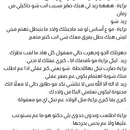
براءة : هههه زيد لي هيك صاير نسيت انت شو حاكيلي من
زمان
زيد :شو
براءة : مو ع أساس لو قد ماجبتلك ولاد ما بتبطل تهتم فيني
ليش هيك بطل يفرق معك شي انت كتير متغير
.
جهزتلك الجو وجهزت حالي معقول كل هاد ما لفت نظرك .
زيد : ليكي براءة مو ناقصك انا ،، كبري عقلك لا تجني .
براءة صارت تبكي بهاللحظة : شو يعني كبر عقلي اذا عم اطلب
منك شوية اهتمام بكون عم صغر عقلي .
زيد :لا اله الا الله بس لا تبلشي نكد مو طايق حالي لا فعلاً انك
مجنونة ليكون تعلمتي البكا من ولادك .
كبري بقا كبري براءة متل الولاد عم تبكي اي مو معقولة
.
براءة اطلعت وبدون جدوى يلي حكتو هو ما عم يستوعب
عليها ولا عم يحس بجرحها .