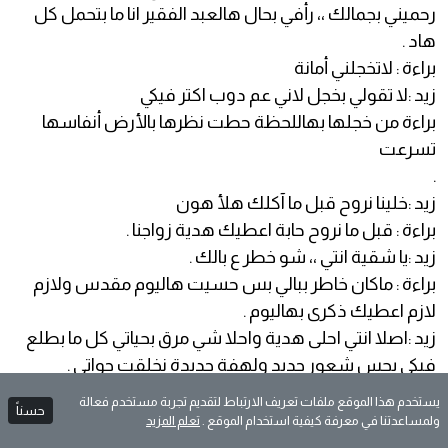
براءة : لاتخجلني أمانة
زيد :لا تقولي بخجل لاني عم دوب اكتر فيكي
براءة من خجلها بهاللحظة حطت نظرها بالأرض أنفاسها
تسرعت
.
زيد :خلينا نروح قبل ما آكلك هلأ هون
براءة : قبل ما نروح حابة اعطيك هدية زواجنا .
زيد :يا شقية انتي ،، شو خطر ع بالك .
براءة : ماكان خاطر ببالي بس حسيت هاليوم مقدس ولازم
لازم اعطيك ذكرى بهاليوم .
زيد :اصلا انتي احلى هدية واحلا شي مرق بحياتي كل ما بطلع
فيكي بحس شعور جديد ولهفة جديدة نخلقت جواتي .
براءة :بس هي الهدية غير ،، زيد بتوعدني ما يقل حبك
واهتمامك فيني اذا عطيتك هي الهدية .
زيد : لك عطيني بقة هالهدية لأشلفها من البلكون ،، كلشي
يستخدم هذا الموقع ملفات تعريف الارتباط لتقديم تجربة مستخدم فعالة
حسناً
ولمساعدتنا في معرفة كيفية استخدام الموقع .
تعلم المزيد
الا تعطيني شي يلهيني عنك .