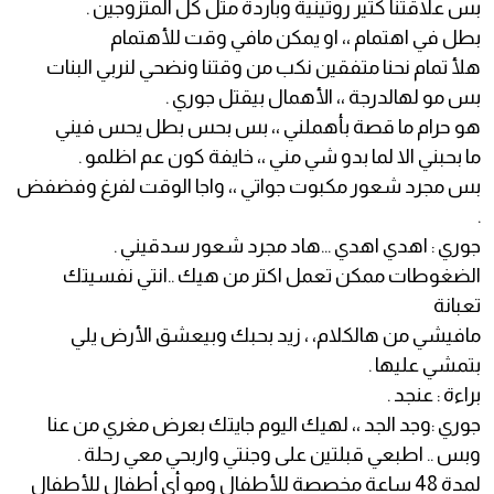
بس علاقتنا كتير روتينية وباردة متل كل المتزوجين .
بطل في اهتمام ،، او يمكن مافي وقت للأهتمام
هلأ تمام نحنا متفقين نكب من وقتنا ونضحي لنربي البنات
بس مو لهالدرجة ،، الأهمال بيقتل جوري .
هو حرام ما قصة بأهملني ،، بس بحس بطل يحس فيني
ما بحبني الا لما بدو شي مني ،، خايفة كون عم اظلمو .
بس مجرد شعور مكبوت جواتي ،، واجا الوقت لفرغ وفضفض
.
جوري : اهدي اهدي ...هاد مجرد شعور سدقيني .
الضغوطات ممكن تعمل اكتر من هيك ..انتي نفسيتك
تعبانة
مافيشي من هالكلام، ، زيد بحبك وبيعشق الأرض يلي
بتمشي عليها .
براءة : عنجد .
جوري :وجد الجد ،، لهيك اليوم جايتك بعرض مغري من عنا
وبس .. اطبعي قبلتين على وجنتي واربحي معي رحلة .
لمدة 48 ساعة مخصصة للأطفال ومو أي أطفال للأطفال