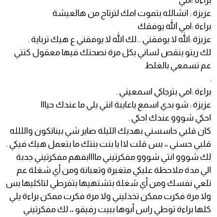
براءة :امي
عزيزة : انشالله بتموت امك لترتاح من هالعيشة
براءة :امي الله يوفقك
عزيزة :الله لا يوفقني ...لك الله لا يوفقني ع هيك ترباية .
لك ريتو ينقص لساني بكل مرة نصحتك فيها معقول كنتي
عم تسمعي بالغلط
.
براءة :امي بترجاكي اسمعيني .
عزيزة : شو بدي اسمع ياعايبة انتي يلي ما عندك حيااا
احكي شووو عندك احكي .
كان قلبي حاسسني بهديك الليلة صاير شي بيناتكون والللله
قلبي حسني ،، بس قلت لاا يا بنت بنتك ما بتعمل هيك فيكي .
لك شووو انتي شووو مفكرتيني ماااابفهم مفكرتيني جدبة
الي مدة ملاحظة عليكي متغيرة وتعبانة ومن أي شغلة عم
تلعي نفسك ومن أي شغلة بتشتهيها بتفرطي لتاكليها بس
ولا مرة فكرت ممكن تخذليني ولا مرة فكرت ممكن براءة يلي
كلها براءة توطي راس أبوها ببيت رفيقو ،، لك مفكرتيني