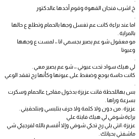
حَ اشرب فنجان القهوة وقوم أخدها عالدكتور
.
اما عند براءة كانت عم تغسل وجها بالحمام وتطلع ع حالها
بالمراية .
مو معقول شو عم يصير بجسمي انا ،، لمست ع وجهها
وعيونا
.
لي هيك سواد تحت عيوني ،، شو عم يصير معي .
كانت حاسة بوجع وضغط على عيونها وكأنها رح تفقد الوعي
.
بس بهاللحظة فاتت عزيزة بدخول مفاجئ عالحمام وسكرت
بسرعة وراها .
عزيزة : من دون ولا كلمة ولا حرف بتلبسي وبتلحقيني .
براءة:شوفي لي هيك فايتة علي
عزيزة :انتي يلي رح تحكي شوفي وإلا أقسم بالله لفرجيكي شي
ماشفتي بحياتك .