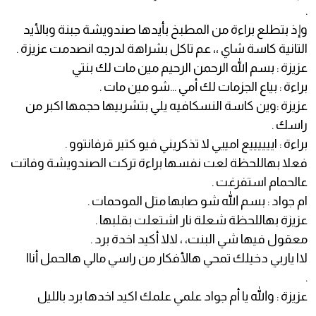
.
وإذ بتطلع براءة من المطبخ بأيدها صندويشة جبنة وبالأيد
التانية كاسة شاي ،، عم تاكل بشراهة لدرجه انصدمت عزيزة .
عزيزة : بسم الله الرحمن الرحيم مين مات لك بنتي
براءة : بياع الجزمات لك أمي ...شو مين مات .
عزيزة :وين كاسة النسكافيه يلي بتشربيها حجمها اكبر من
راسك .
براءة : اييييييع امييي لا تذكريني فيو كتير قرفانتوو .
فعلا بهاللحظة لعت نفسها براءة تركت الصندويشة وفاتت
عالحمام استفرغت .
ام جواد : بسم الله شو صابها متل الموحمات .
عزيزة بهاللحظة شعلة نار اشتعلت بقلبها .
معقول فيها شي البنت، ، لالا أكيد اخدة برد .
لاا ياربي دخيلك تمحي هالأفكار من راسي مالي هالحمل أناا
.
عزيزة : والله يا أم جواد علمي علمك اكيد اخدها برد بالليل
.