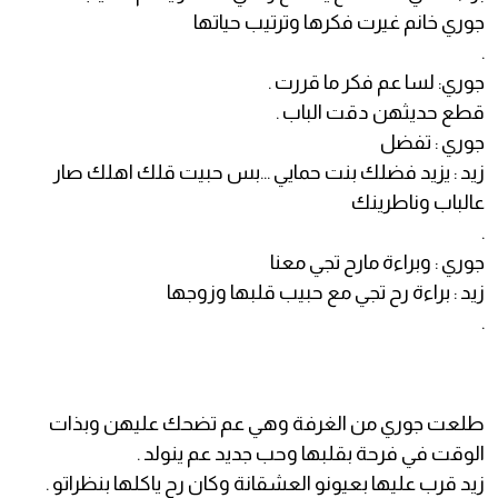
جوري خانم غيرت فكرها وترتيب حياتها
.
جوري: لسا عم فكر ما قررت .
قطع حديثهن دقت الباب .
جوري : تفضل
زيد : يزيد فضلك بنت حمايي ...بس حبيت قلك اهلك صار
عالباب وناطرينك
.
جوري : وبراءة مارح تجي معنا
زيد : براءة رح تجي مع حبيب قلبها وزوجها
.
طلعت جوري من الغرفة وهي عم تضحك عليهن وبذات
الوقت في فرحة بقلبها وحب جديد عم ينولد .
زيد قرب عليها بعيونو العشقانة وكان رح ياكلها بنظراتو .
رحميني بجمالك ،، رأفي بحال هالعبد الفقير انا ما بتحمل كل
هاد .