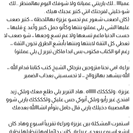
عمياااا ...لك ياريتني عميانة ولا شوفك اليوم بهالمنظر ...لك
شو خليتي لفرحتك انتي كتير عجبك هيك .
(كان اصعب شعور عم تحسو عزيزة بهاللحظة ،، كتير صعب
عليها الشي يلي عملتو بنتها وكأنو حمل كبير وأعد ع قلبها ،،
حست الدنيا ماعم تسعها ولا عم تسع وجعها ،، شو صعب لا
تعطي كل الثقة لابنتها وبنتها بأبشع الطرق تخون الثقة ،،
رغم انو الكتاب مكتوب بس ابدا ماكان تبرير ل يلي عملتو)
.
براءة: امي نحنا متزوجين بترجاكي الشيخ كتب كتابنا قدام الله ،،
الله بيشهد بهالزوااج ،، لا تحسسيني بعذاب الضمير
.
عزيزة : ولكككك ااااااه ..هاد التبرير يلي طلع معك وبلكي زيد
افندي غير رأيو وبلكي أبوكي حس عليكي ولككككك ياربي شوو
هالمصيبة دخيلك ياربي قال حامل بتوأم انشااالله بعدمك
.
استمرت المشكلة بين عزيزة وبراءة تقريباً اسبوع وهاد كان
ابشع اسبوع بيعدي ع براءة ..كانت دائما امها تنظرلها نظرة