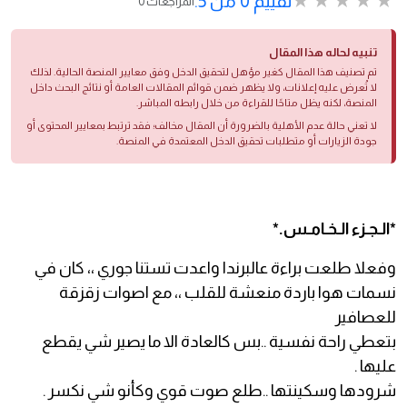
تقييم 0 من 5.
0 المراجعات
تنبيه لحاله هذا المقال
تم تصنيف هذا المقال كغير مؤهل لتحقيق الدخل وفق معايير المنصة الحالية. لذلك
لا تُعرض عليه إعلانات، ولا يظهر ضمن قوائم المقالات العامة أو نتائج البحث داخل
المنصة، لكنه يظل متاحًا للقراءة من خلال رابطه المباشر.
لا تعني حالة عدم الأهلية بالضرورة أن المقال مخالف؛ فقد ترتبط بمعايير المحتوى أو
جودة الزيارات أو متطلبات تحقيق الدخل المعتمدة في المنصة.
*الـجـزء الـخـامـس.*
وفعلا طلعت براءة عالبرندا واعدت تستنا جوري ،، كان في
نسمات هوا باردة منعشة للقلب ،، مع اصوات زقزقة
للعصافير
بتعطي راحة نفسية ..بس كالعادة الا ما يصير شي يقطع
عليها .
شرودها وسكينتها ..طلع صوت قوي وكأنو شي نكسر .