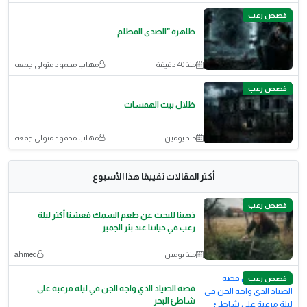
قصص رعب
ظاهرة "الصدى المظلم
منذ 40 دقيقة
مهاب محمود متولى جمعه
قصص رعب
ظلال بيت الهمسات
منذ يومين
مهاب محمود متولي جمعه
أكثر المقالات تقييمًا هذا الأسبوع
قصص رعب
ذهبنا للبحث عن طعم السمك فعشنا أكثر ليلة
رعب في حياتنا عند بئر الجميز
منذ يومين
ahmed
قصص رعب
قصة الصياد الذي واجه الجن في ليلة مرعبة على
شاطئ البحر