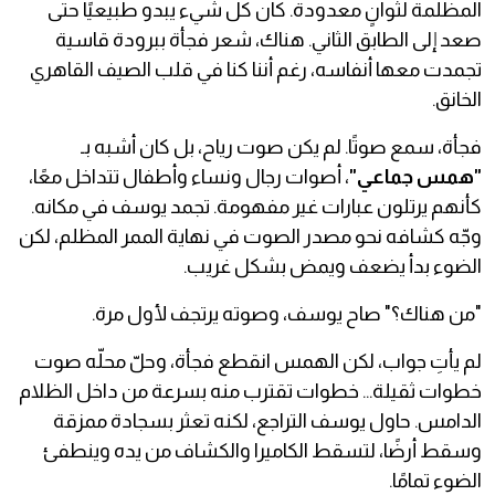
المظلمة لثوانٍ معدودة. كان كل شيء يبدو طبيعيًا حتى
صعد إلى الطابق الثاني. هناك، شعر فجأة ببرودة قاسية
تجمدت معها أنفاسه، رغم أننا كنا في قلب الصيف القاهري
الخانق.
​فجأة، سمع صوتًا. لم يكن صوت رياح، بل كان أشبه بـ
"همس جماعي"
، أصوات رجال ونساء وأطفال تتداخل معًا،
كأنهم يرتلون عبارات غير مفهومة. تجمد يوسف في مكانه.
وجّه كشافه نحو مصدر الصوت في نهاية الممر المظلم، لكن
الضوء بدأ يضعف ويمض بشكل غريب.
​"من هناك؟" صاح يوسف، وصوته يرتجف لأول مرة.
​لم يأتِ جواب، لكن الهمس انقطع فجأة، وحلّ محلّه صوت
خطوات ثقيلة... خطوات تقترب منه بسرعة من داخل الظلام
الدامس. حاول يوسف التراجع، لكنه تعثر بسجادة ممزقة
وسقط أرضًا، لتسقط الكاميرا والكشاف من يده وينطفئ
الضوء تمامًا.