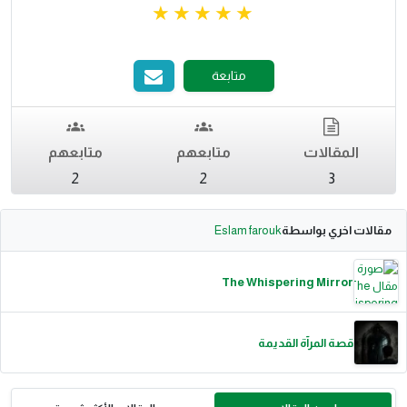
متابعة
المقالات
متابعهم
متابعهم
2
2
3
مقالات اخري بواسطة
Eslam farouk
The Whispering Mirror
قصة المرآة القديمة