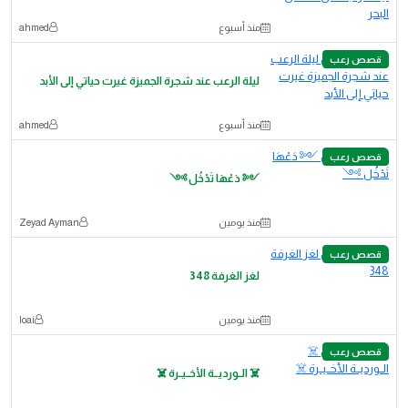
منذ أسبوع
ahmed
قصص رعب
ليلة الرعب عند شجرة الجميزة غيرت حياتي إلى الأبد
منذ أسبوع
ahmed
قصص رعب
༺ دَعْهَا تَدْخُل ༻
منذ يومين
Zeyad Ayman
قصص رعب
لغز الغرفة 348
منذ يومين
loai
قصص رعب
☠️ الــورديــة الأخــيــرة ☠️