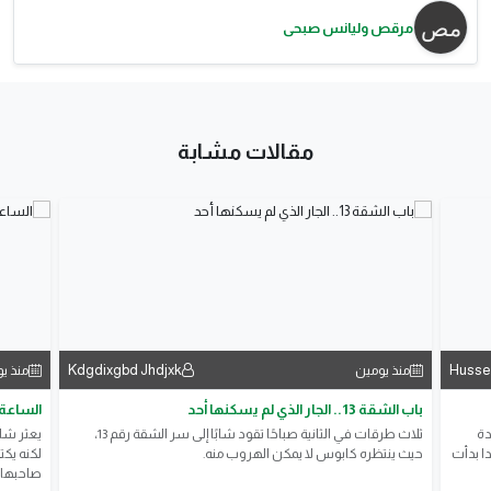
مرقص وليانس صبحى
مقالات مشابة
Kdgdixgbd Jhdjxk
Husse
منذ يومين
منذ ي
باب الشقة 13.. الجار الذي لم يسكنها أحد
الساعة 
دة
ثلاث طرقات في الثانية صباحًا تقود شابًا إلى سر الشقة رقم 13،
يعثر شا
قُتل 160 شخصاً،ورندا بدأت
حيث ينتظره كابوس لا يمكن الهروب منه.
لكنه يك
صاحبها د