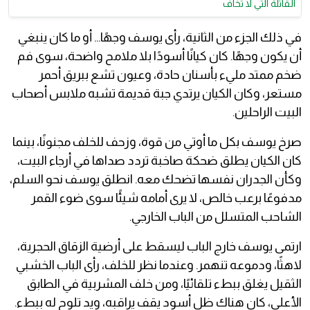
القاتلة التي لا تخاف
​في ذلك الجزء من الثانية، رأى يوسف وجهًا... أو ما كان ينبغي
أن يكون وجهًا. كان كيانًا أسودًا بلا ملامح واضحة، سوى فم
ضخم ممتد مليء بأسنان حادة، وعيون تشع ببريق أحمر
مستعر، وكان الكيان يرتدي جبة قديمة تشبه ملابس أصحاب
البيت الراحلين.
​صرخ يوسف بكل ما أوتي من قوة، وزحف للخلف مجنونًا، بينما
كان الكيان يطلق ضحكة صاخبة تردد صداها في أرجاء البيت،
وكأن الجدران نفسها تضحك معه. انطلق يوسف نحو السلم،
مدفوعًا برعب خالص، لا يرى أمامه شيئًا سوى ضوء القمر
الشاحب المتسلل من الباب الخارجي.
​ارتمى يوسف خارج الباب ليسقط على أرضية الزقاق الحجرية،
لاهثًا، ودموعه تنهمر. وعندما نظر للخلف، رأى الباب الخشبي
الثقيل يغلق ببطء تلقائيًا، ومن خلف المشربية في الطابق
الأعلى، كان هناك ظل أسود يقف يراقبه، ويد تلوح له ببطء.