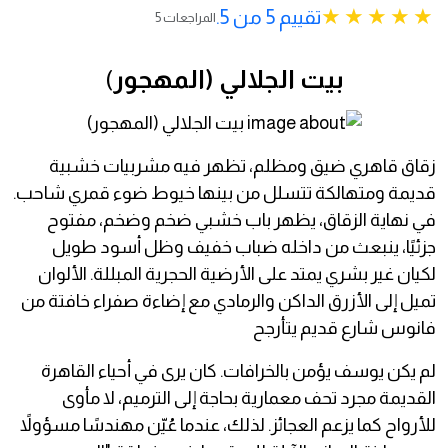
تقييم 5 من 5.
5 المراجعات
بيت الجلالي (المهجور
)
زقاق قاهري ضيق ومظلم، تظهر فيه مشربيات خشبية
قديمة ومتهالكة تتسلل من بينها خيوط ضوء قمري شاحب.
في نهاية الزقاق، يظهر باب خشبي ضخم وضخم، مفتوح
جزئيًا، ينبعث من داخله ضباب خفيف وظل أسود طويل
لكيان غير بشري يمتد على الأرضية الحجرية المبللة. الألوان
تميل إلى الأزرق الداكن والرمادي مع إضاءة صفراء خافتة من
فانوس شارع قديم يتأرجح
​لم يكن يوسف يؤمن بالخرافات. كان يرى في أحياء القاهرة
القديمة مجرد تحف معمارية بحاجة إلى الترميم، لا مأوى
للأرواح كما يزعم العجائز. لذلك، عندما عُيّن مهندسًا مسؤولاً