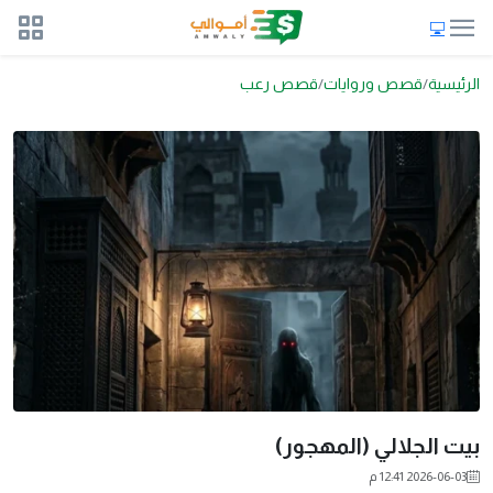
الرئيسية
قصص وروايات
قصص رعب
بيت الجلالي (المهجور)
2026-06-03 12:41 م