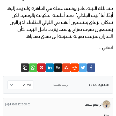
​منذ تلك الليلة، غادر يوسف عمله في القاهرة ولم يعد إليها
أبدًا. أما "بيت الجلالي"، فقد أغلقته الحكومة بالوصيد، لكن
سكان الزقاق يقسمون أنهم في الليالي الظلماء، لا يزالون
يسمعون صوت صراخ يوسف يتردد داخل البيت، كأن
الجدران سرقت صوته لتضيفه إلى صدى ضحاياها.
انتهي …
التعليقات
ترتيب حسب
( 5 )
ابراهيم محمد
2026-08-03 14:38:02
ممتاز