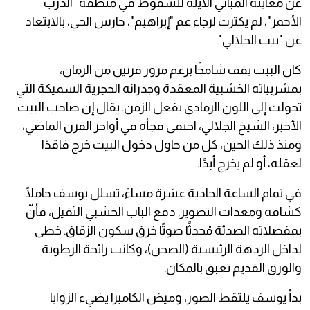
عن معاينة المباني الآيلة للسقوط في منطقة "الدرب
الأحمر"، لم يكترث لرجاء عم "إبراهيم"، حارس الحي، بالابتعاد
عن "بيت الجلالي".
​كان البيت يقف شامخًا برغم مرور قرنين من الزمان،
بمشربياته الخشبية المعقدة وجدرانه الحجرية السميكة التي
تحولت إلى اللون الرمادي بفعل الزمن. يقال إن صاحب البيت
الأخير، الشيخ الجلالي، اختفى فجأة في أواخر القرن الماضي،
ومنذ ذلك الحين، كل من حاول دخول البيت خرج فاقدًا
لعقله، أو لم يخرج أبدًا.
​في تمام الساعة الحادية عشرة مساءً، تسلل يوسف حاملًا
كشافه ومعدات التصوير. دفع الباب الخشبي الثقيل، فأنّ
بمفصلاته الصدئة مُحدثًا صوتًا خرق سكون الزقاق. خطى
لداخل الردهة الرئيسية (الصحن)، وكانت رائحة الرطوبة
والورق القديم تعبق بالمكان.
​بدأ يوسف يلتقط الصور، وميض الكاميرا يضيء الزوايا