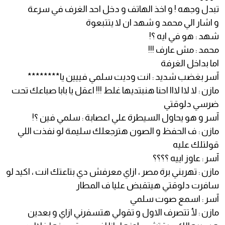
تبدل وجهه ! و اخذ الهاتف و دخل احد الغرف في سرعة
و اشار الي محمد و شهد ان لا يتتبعوة
شهد : هو في ايه ؟!
محمد : مش عارف !!!
اما بداخل الغرفة
آسر بغضب شديد : انت وديت سلمي فييين يا********
مازن : لا لاا لااا احنا هنبتديها غلط !!! اعقل يا بابا صباعك تحت
ضرسي دلوقتي
آسر و هو يحاول السيطرة علي اعصابة : سلمي فين ؟!
مازن : ف الحفظ و الصون هترجعلك سليمة لو نفذت اللي
قولتلك عليه
آسر : عاوز اييه ؟؟؟؟
مازن : تهربني برة مصر ، ازاي معرفش دي بتاعتك انت ، اكيد لو
سافرت دلوقتي هيتقبض عليا ف المطار
آسر : اسمع صوت سلمي
مازن : لأ تتصرف الاول و تقولي هتسفرني ازاي و بعدين