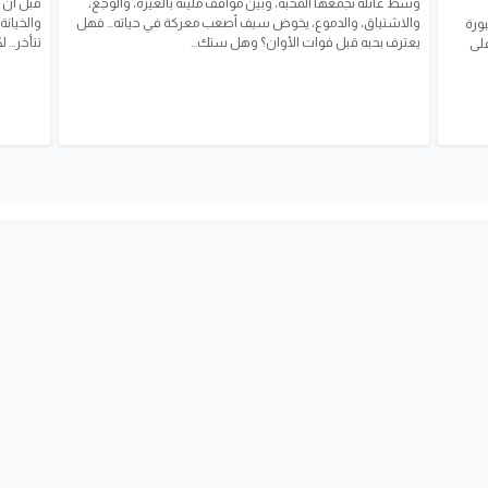
وسط عائلة تجمعها المحبة، وبين مواقف مليئة بالغيرة، والوجع،
قبل أن ي
والاشتياق، والدموع، يخوض سيف أصعب معركة في حياته... فهل
والخيانة
بورة
يعترف بحبه قبل فوات الأوان؟ وهل ستك...
تتأخر... ل
على