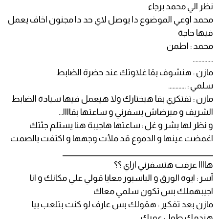
نظر الي محمد برجاء
محمد اوعي الموضوع دا يوصل لاي حد دا مجنون اخاف يعمل
فيها حاجة
محمد : اطمن
..............
مازن : هنشوف بقا غلاوتك عند حضرة الضابط
سلمي : ............
مازن : تفتكري بقا هيختارك ولا هيعمل فيها سيادة الضابط
الشريف و ميرضاش يسفرني و ساعتها بقاااا...
و نظر لها بشر و غل : ساعتها هاجيبة هنا يستلم جثتك
اغمضت عينها و الدموع قد ملأت وجهها و اكتفت بالصمت
____________________________________________
هاااا عرفت هتسفرني ازاي ؟؟
آسر : ايوه الورق و الباسبور معايا قولي علي مكانك و انا
اجيبهملك بس تكون سلمي معاك
مازن بعد تفكير : هقولك بس عارف لو كنت بتلعب بيا
هندمك طول عمرك