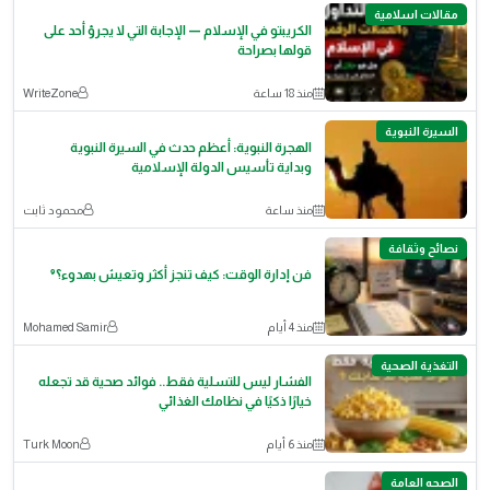
مقالات اسلامية
الكريبتو في الإسلام — الإجابة التي لا يجرؤ أحد على
قولها بصراحة
منذ 18 ساعة
WriteZone
السيرة النبوية
الهجرة النبوية: أعظم حدث في السيرة النبوية
وبداية تأسيس الدولة الإسلامية
منذ ساعة
محمود ثابت
نصائح وثقافة
فن إدارة الوقت: كيف تنجز أكثر وتعيش بهدوء؟⁹
منذ 4 أيام
Mohamed Samir
التغذية الصحية
الفشار ليس للتسلية فقط.. فوائد صحية قد تجعله
خيارًا ذكيًا في نظامك الغذائي
منذ 6 أيام
Turk Moon
الصحه العامة