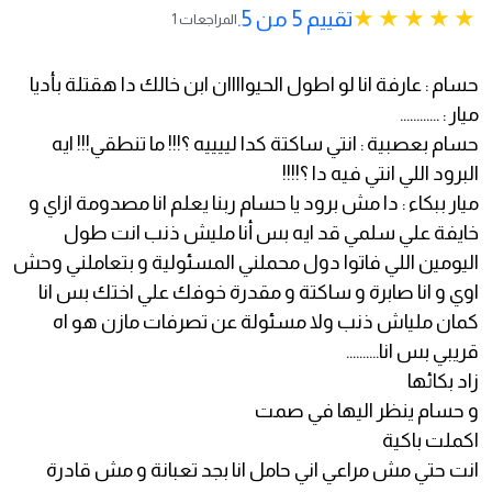
تقييم 5 من 5.
1 المراجعات
حسام : عارفة انا لو اطول الحيواااان ابن خالك دا هقتلة بأديا
ميار : ............
حسام بعصبية : انتي ساكتة كدا لييييه ؟!!! ما تنطقي!!! ايه
البرود اللي انتي فيه دا ؟!!!!
ميار ببكاء : دا مش برود يا حسام ربنا يعلم انا مصدومة ازاي و
خايفة علي سلمي قد ايه بس أنا مليش ذنب انت طول
اليومين اللي فاتوا دول محملني المسئولية و بتعاملني وحش
اوي و انا صابرة و ساكتة و مقدرة خوفك علي اختك بس انا
كمان ملياش ذنب ولا مسئولة عن تصرفات مازن هو اه
قريبي بس انا..........
زاد بكائها
و حسام ينظر اليها في صمت
اكملت باكية
انت حتي مش مراعي اني حامل انا بجد تعبانة و مش قادرة