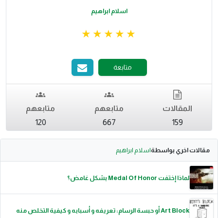
اسلام ابراهيم
متابعة
المقالات
متابعهم
متابعهم
120
667
159
مقالات اخري بواسطة
اسلام ابراهيم
لماذا إختفت Medal Of Honor بشكل غامض؟
Art Block أو حبسة الرسام: تعريفه و أسبابه و كيفية التخلص منه