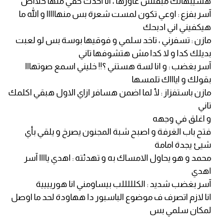
هسيبهالك مبقتش عاوزها ، انا اخدت حقي منها خلااص
آسر بفزع : اوعي تكون لمست شعرة بس منهااااا و الله ما
هيكفيني اني ادبحك
مازن : تسفرني ، تاخد سلمي و فوقيها بوسة بس لو لعبت
بديلك كدا و لا كدا مش هتشوفها تاني
آسر بغضب : و انا لسة هستني ؟!! خليني اسمع صوتهااا
بقولك و اياااك تلمسها
مازن باستفزاز : لأ لما اضمن هسافر ازاي الاول هبقي اكلمك
تاني
و اغلق في وجهه
فتح باب الغرفة و اصبح شبة المجنون يصرخ و يلقي بأي
شيئ يجدة امامة
محمد و هو يحاول الامساك به و تهدئته : اهدي ياااا آسر
اهدي
آسر بغضب شديد : الكلللللب بيساومني انا هوريييية
انا لازم اتصرف ف موضوع الباسبور دا ههاودة لحد ما اوصل
لمكان سلمي بس