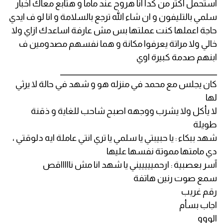
استحمل اكتر من كدا انا هروح عند ماما و هتابع معاك اخبار
سلمي بالتليفون و ان شاء الله ترجع بالسلامة و انا لو ف ايدي
حاجة اعملها كنت عملتها بس مش عارفة اساعدك ازاي ولا
خالي ولا مراتة يعرفوا مكانة و هما نفسهم مصدومين ف
ابنهم صدمة كبيرة اوي
_____________________________________________
كان يجلس مع محمد في منزله هو و شهد في حالة لا يرثي
لها
لا يأكل ولا يشرب ووجهه اصبح شاحب للغاية و ذقنة
طويلة
شهد ببكاء : يا حبيبتي يا سلمي يا تري انتي عاملة ايه دلوقتي ،
دي مامتها مموتة نفسها عليها
آسر بعصبية : ارحميييييني يا شهد انا مش ناااااقص
سمع صوت رنين هاتفة
رقم غريب
اجاب بسأم
الووو