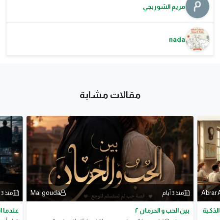
مريم الشوربجي
nada
مقالات مشابة
Mai gouda
Abrar 
منذ 3 أيام
منذ 3 أيام
الذكية
بين الحب و الحرمان ٢
عندما ا